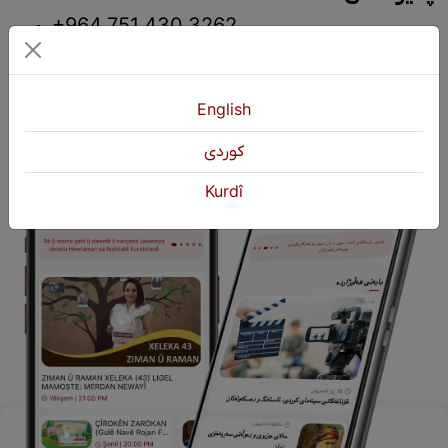
+964 751 430 3262
+964 751 460 9262
info@kurdshop.net
English
كوردی
Kurdî