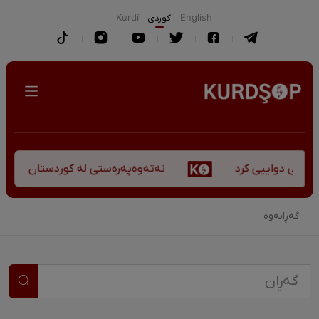
English
كوردی
Kurdî
نەتەوەپەرەستی لە کوردستان - کورس
کۆچی دواییی کرد
گەڕانەوە