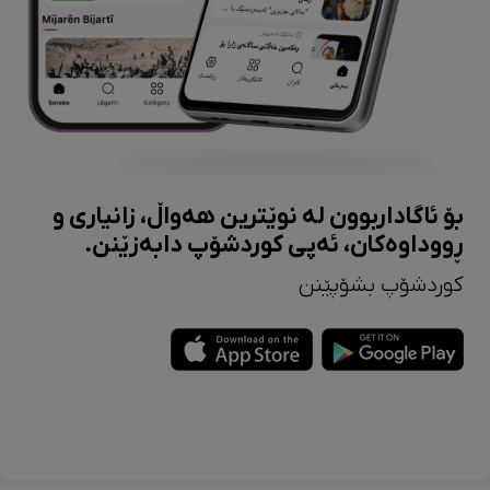
بۆ ئاگاداربوون لە نوێترین هەواڵ، زانیاری و
ڕووداوەکان، ئەپی کوردشۆپ دابەزێنن.
کوردشۆپ بشۆپێنن