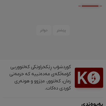
پێشتر
دواتر
کوردشۆپ ڕێکخراوێکی کەلتووریی
کۆمەڵگەی مەدەنییە کە خزمەتی
زمان، کەلتوور، مێژوو و ‎هونەری
کوردی دەکات.
پەیوەندی