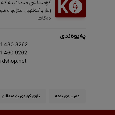
کۆمەڵگەی مەدەنییە کە 
زمان، کە
دەکات.
پەیوەندی
1 430 3262
1 460 9262
rdshop.net
دەربارەی ئێمە
ناوی کوردی بۆ منداڵان