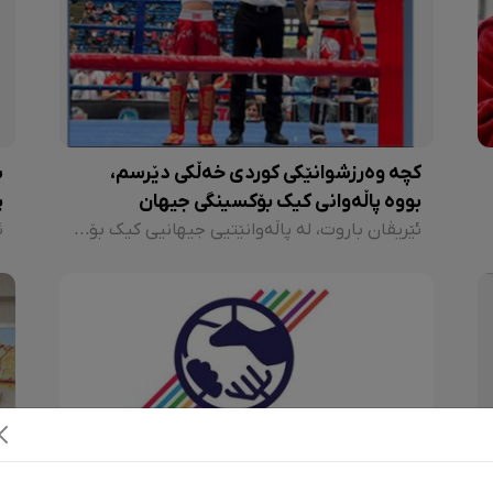
کچە وەرزشوانێکی کوردی خەڵکی دێرسم،
س
بووە پاڵەوانی کیک بۆکسینگی جیهان
پ
ئێریڤان باروت، لە پاڵەوانێتیی جیهانیی کیک بۆکسینگ کە لە مەجارستان لەنێوان ١٥ تا ١٨ی حوزەیران بەڕێوە چوو، ئەمڕۆ دوای ئەوەی لە ڕکابەرە قەزاخستانییەکەی بردەوە، گەیشتە قۆناغی کۆتایی و لە یاریی کۆتاییدا بەرامبەر بە ڕکابەرە پۆڵەندییەکەی بردییەوە و بوو بە پاڵەوانی کیک بۆکسینگی جیهان و کاسەی پاڵەوانێتیی بردەوە.