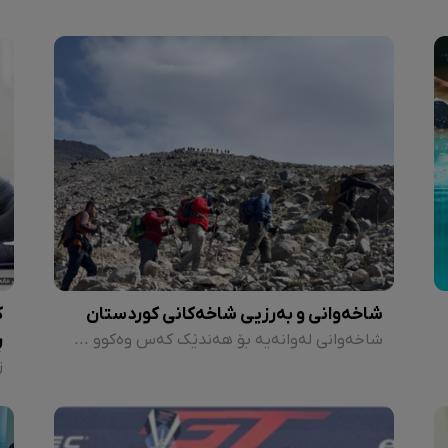
شاخەوانی و بەرزیی شاخەکانی کوردستان
ک
ڕ
شاخەوانی لەوانەیە بۆ هەندێک کەس وەکوو سەیران و جەوگۆڕینێک بێت، بەڵام لە ڕاستیدا تەنیا بۆ کات بەسەربردن نییە، بەڵکوو وەرزشێکی پیشەییە و کاریگەریی تایبەتی لەسەر جەستە و دەروون هەیە. هەمووکات وەرزش دەبێتە هۆی دوورکەوتنەوە لە نەخۆشی و سترێس، بەڵام شاخەوانی بەو هۆیەوە کە لە سروشتدایە، وزەیەکی زۆرتر بە مرۆڤ دەبەخشێت.