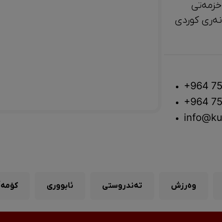
خزمەتی
لتوور، مێژوو و ‎هونەری کوردی
+964 75
+964 75
info@ku
وەرزش
تەندروستی
ئابووری
کۆمەڵ