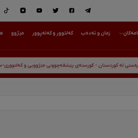
امەکان
زمان و ئەدەب
کەلتوور و کەلەپوور
مێژوو
هو
تان - کورستەی پێشڤەچوونی مێژوویی و کەلتووری-سیاسی