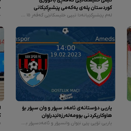
تیمی خلیسکانێی گەڤەڕی باکووری
ه
کوردستان پلەی یەکەمی پێشبڕکێکانی
ج
تورکیای بەدەست هێنا
لەم پێشبڕکێیانەدا تیپی خلیسکانێی گەڤەر ١٥ میدالیای زێڕ و ٧ میدالیای زیو و ٨ میدالیای برۆنزی بەدەست هێناوە
یاریی دۆستانەی ئامەد سپۆر و وان سپۆر بۆ
ل
هاوکاریکردنی بوومەلەرزەلێدراوان
ک
یاریی تۆپی پێی نێوان وانسپۆر و ئامەدسپۆر بە ئامانجی پاڵپشتیکردنی لێقەوماوانی بوومەلەرزەکە، کە لە شاری وان بەڕێوەچوو، بە سەرکەوتنی ئامەدسپۆر و بە ئەنجامی ٤-٢ کۆتایی هات.