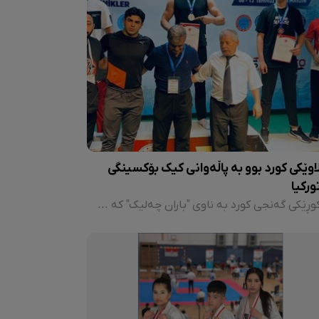
اوێکی کورد بوو بە پاڵەوانی کیک بۆکسینگی
ورکیا
کوڕێکی گەنجی کورد بە ناوی "باران چەلیک" کە هاوکات پاڵەوانی ئەورووپایە، لە پاڵەوانێتیی کیک بۆکسینگی تورکیا کە لەلایەن فیدراسیۆنی کیک بۆکسینگی ئەم وڵاتەوە لە شاری ماردین لە باکووری کوردستان ڕێکخرابوو، بە کێشی ٨٥ کیلۆگرام بەشداریی کرد و لە سەرجەم ڕکابەرەکانی بردەوە و بوو پاڵەوانی تورکیا و بەو شێوەیە مافی بەشداریکردنی لە پاڵەوانێتیی جیهانیی کیک بۆکسێنی بەدەستهێنا.