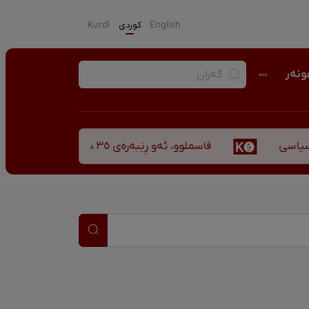
English
كوردی
Kurdî
نەر
قاسملوو، ئەو ڕێبەرەی ٣٥ ساڵ پاش شەهید بوونیشی ڕێبازەکەی هەر زیندووە