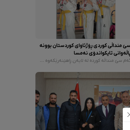
ێ منداڵی کوردی ڕۆژئاوای کوردستان بوونە
اڵەوانی تایکواندۆی نەمسا
ئەم سێ منداڵە کوردە لە لایەن ڕاهێنەرێکەوە بە ناوی هۆزان ڕەمەزان کە کوردی ڕۆژاڤای کوردستانە پەروەردە کراون. هۆزان ڕەمەزان کە سەنتەری تایکواندۆی لە نەمسا کردووەتەوە، خۆی پلەی یەکەمی لەسەر ئاستی ناوەندەکانی تایکواندۆ بەدەستهێناوە و کوڕەکەی جووودی لە ٣ مانگی ڕابردوودا بەشداری سێ پێشبڕکێی کردووە.