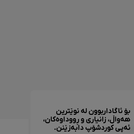
بۆ ئاگاداربوون لە نوێترین
هەواڵ، زانیاری و ڕووداوەکان،
ئەپی کوردشۆپ دابەزێنن.