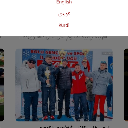
English
كوردی
جامی جیهانیی هەرێمەکان لە ساڵی 2024
ک
Kurdî
لە کوردستان بەڕێوە دەچێت
ئ
ا.
ئەم پێشبڕکێیە لە ناوەڕاستی ساڵی داهاتوو (٢٠٢٤) دەست پێ دەکات و ١٦ هەرێم بەشداری دەکەن. 8 هەرێم داوای میوانداریکردنی ئەم پێشبڕکێیەیان کرد، بەڵام لە کۆتاییدا هەرێمی کوردستان مافی میوانداریکردنی خولی چوارەمی جامی بەدەستهێنا