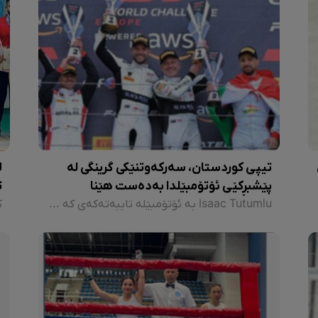
تیپی کوردستان، سەرکەوتنێکی گرینگی لە
ل
پێشبڕکێی ئۆتۆمبێلدا بەدەست هێنا
ت
Isaac Tutumlu بە ئۆتۆمبێلە تایبەتەکەی کە ناو و ئاڵای کوردستانی لەسەر بوو، پلەی سێیەمی لە پێشبڕکێی GT World Challenge بەدەست هێنا.