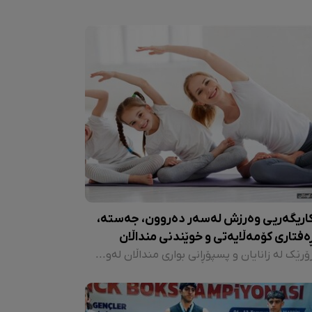
اریگەریی وەرزش لەسەر دەروون، جەستە،
ەفتاری کۆمەڵایەتی و خوێندنی منداڵان
زۆرێک لە زانایان و پسپۆڕانی بواری منداڵان لەو باوەڕەدان کە پێویستە چالاکییە فیزیکییەکان لە تەمەنی منداڵییەوە ئەنجام بدرێن و باخچەی منداڵان یەکێکن لەو شوێنە گرینگانەن بۆ دەستپێکی چالاکییە فیزیکییەکانی منداڵان.