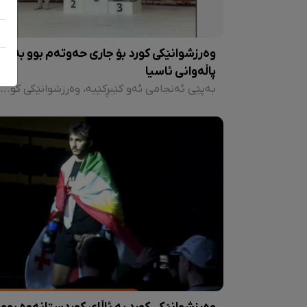
وەرزشوانێکی کورد بۆ جاری حەوتەم بوو بە
پاڵەوانی ئاسیا
بەپێی ئەنجامی ئەو کێبڕکێیە، وەرزشوانێکی کوردی خەڵکی خەڵکی کازاخستان بە ناوی "عەبدولمەناف توزوێڤ"، بۆ جاری حەوتەم لە هەردوو یاریی زۆرانبازی دەستی ڕاست و چەپ بە کێشی تا ٨٥ کیلۆ بووە پاڵەوانی ئاسی