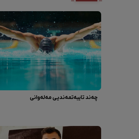
چەند تایبەتمەندیی مەلەوانی