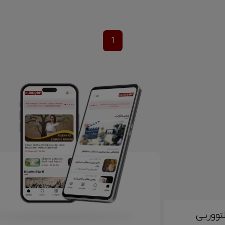
1
تووریی