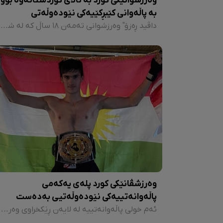
وەرزشوانێکی کورد بە ئاڵای کوردستانەوە بوو
بە پاڵەوانی کێبڕکێیەکی نێودەوڵەتی
داڤید ڕەزۆ" وەرزشوانی تەمەن ١٨ ساڵ کە لە شاری تیفلیسی پایتەختی جۆرجیا لەدایک بووە، لە کاتێکدا کە هەم بنەماڵەکەی و هەم نوێنەری ڕەوەندی کوردیش بۆ پشتیوانیکردنی لە هۆڵی پاڵەوانێتییەکان بوون، بە ئاڵای کوردستان و جۆرجیاوە چووە ناو گۆڕەپانی کێبڕکێکان.
وەرزشڤانێکی کورد پلەی یەکەمی
پاڵەوانەتییەکی نێودەوڵەتیی بەدەست
هێنا
ئەم خولی پاڵەوانەتییە لە لایەن ڕێکخراوی وەرزشیی ئەلعەرەبی گلگامێش لە بەغدای پایتەختی عێراق ڕێکخرابوو و ٤٠ وەرزشوان لە هەرێمی کوردستان و ئێران و سوریا و لوبنان و عێراقەوە لەو پێشبڕکێیەدا بەشدار بوون.