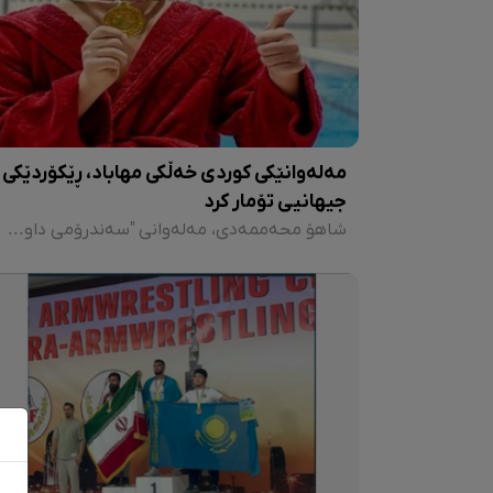
مەلەوانێکی کوردی خەڵکی مهاباد، ڕێکۆردێکی
جیهانیی تۆمار کرد
شاهۆ محەممەدی، مەلەوانی "سەندرۆمی داون"ی خەڵکی مهاباد، لە پارائۆلەمپیکی بێرلین بۆ ساڵی ٢٠٢٣ لە ئاڵمان، لە چوارچێوەی تیمی نیشتمانیی ئێران بەشدار بوو و بە ورە و هێزێکی بێ وێنەوە دەستی بە پێشبڕکێکانی کرد و خولێکی تەواو لە پێش ڕکابەرەکانییەوە بوو.