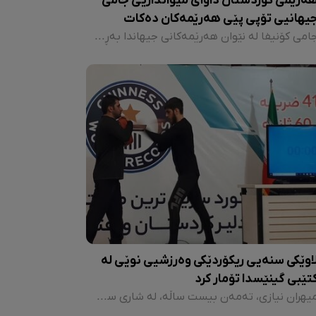
ەرێمی کوردستان داوای میوانداریی جامی
یهانیی تۆپی پێی هەرێمەکان دەکات
جامی کۆنیفا لە نێوان هەرێمەکانی جیهاندا بەڕیوەدەچێت. زۆربەی پاڵەوانەتییەکانی جامی کۆنیفای بە بەشداریی 16 هەڵبژاردە بەڕێوە چووە و هێندێک جاریش ژمارەیەکی زیاتر لە هەڵبژاردەی هەرێمەکان بەشدار دەبن. هەڵبژاردەی کوردستان لە ساڵی 2012 دا بووەتە پاڵەوانی جامی هەرێمەکانی جیهان.
اوێکی سنەیی ریکۆردێکی وەرزشیی نوێی لە
تێبی گینێسدا تۆمار کرد
میهران نیازی، تەمەن بیست ساڵە، لە شاری سنە و بە ئامادەبوونی ژمارەیەک لە هاووڵاتیان و وەرزشوانانی ئەم شارە، توانی لە یەک خولەکدا 414 مست تۆمار بکات و ریکۆردی پێشووی گینێس کە تایبەت بە کوردێکی لوڕستانی بوو بکشێنێت.