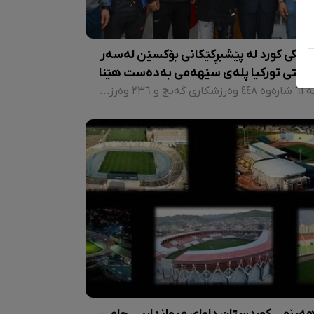
چێکی کورد لە پێشبڕکێکانی بۆکسێن لەسەر
استی تورکیا پلەی سێهەمی بەدەست هێنا
لە ٦١ شارەوە ٤٤٨ وەرزشکاری گەنج و ٢٣٦ وەرزشکاری ژن بەشدارییان لەو پاڵەوانێتییەدا کرد و میدالیا بۆ ژن و پیاو بە قەبارە و کێشی جیاواز لە پێشبڕکێ و پاڵەوانێتییەکان دابەش کرا.