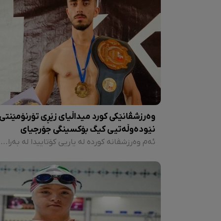
وەرزشڤانێکی کورد میداڵیای زێڕی تۆرنۆمێنتی
نێودەوڵەتیی کیگ بۆکسینگی جۆرجیای
بردەوە
ئەم وەرزشڤانە کوردە لە یاریی کۆتاییدا لە بەرانبەر وەرزشڤانێکی وڵاتی خانەخوێ سەرکەوتنی بە دەست هێنا و جیا لە بردنەوەی میداڵیای زێڕ، وەک تەکنیکیترین وەرزشڤانی ئەم تۆرنۆمێنتەش دەسنیشان کرا.