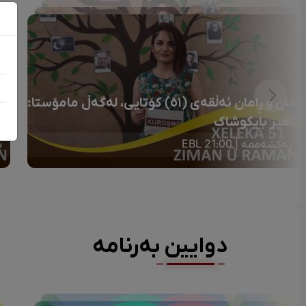
زمان و ڕامان ئەڵقەی (٥١) کۆتایی، لەگەڵ مامۆستا:
تاهیر بایکوشاک
عوم
یەکشەممە | 21:00 EBL
ی
دوایین بەرنامە