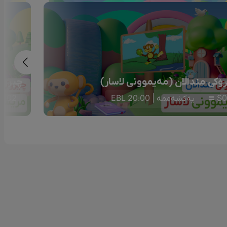
ۆکی منداڵان (مەیموونی لاسار)
چیرۆکی
S0
یەکشەممە | 20:00 EBL
S02