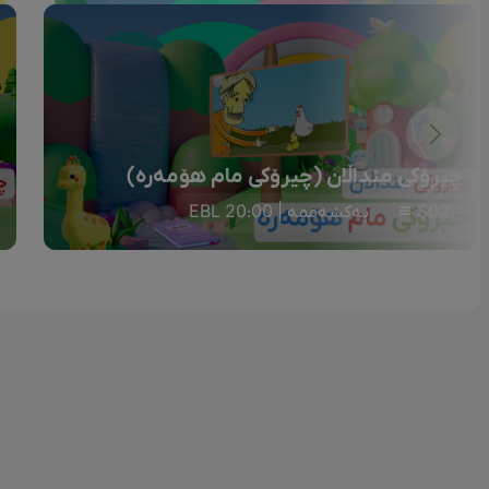
چیرۆکی منداڵان (چیرۆکی مام هۆمەرە)
S02
یەکشەممە | 20:00 EBL