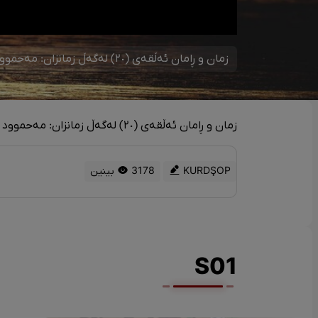
زمان و ڕامان ئەڵقەی (٢٠) لەگەڵ زمانزان: مەحموود بەگیک
زمان و ڕامان ئەڵقەی (٢٠) لەگەڵ زمانزان: مەحموود بەگیک
KURDŞOP
3178 بینین
S01