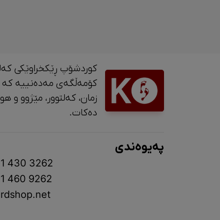
کوردشۆپ ڕێکخراوێکی کەل
کۆمەڵگەی مەدەنییە کە 
زمان، کە
دەکات.
پەیوەندی
1 430 3262
1 460 9262
rdshop.net