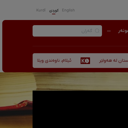
English
كوردی
Kurdî
نەر
ئیلام، ناوەندی ویلایەتی کوردستان لە ”نزهەالقل
ولێر