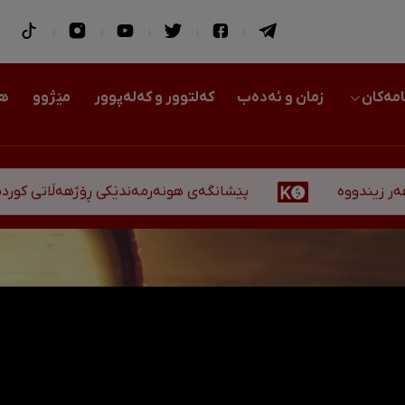
امەکان
زمان و ئەدەب
کەلتوور و کەلەپوور
مێژوو
هو
پێشانگەی هونەرمەندێکی ڕۆژهەڵاتی کوردستان لە هە