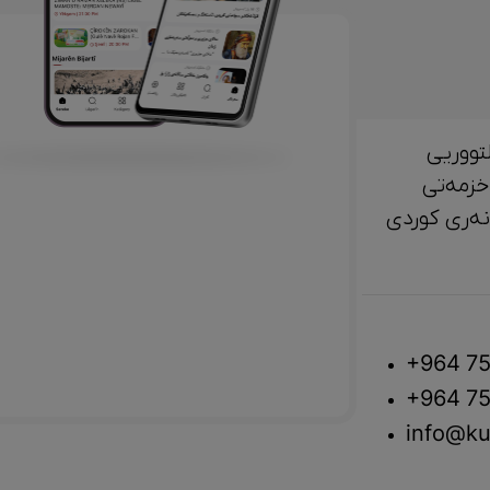
تووریی
خزمەتی
لتوور، مێژوو و ‎هونەری کوردی
+964 75
+964 75
info@ku