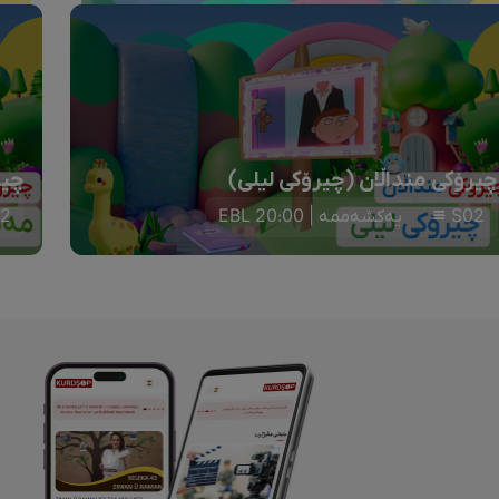
چیرۆکی منداڵان (چیرۆکی لیلی)
چیر
S02
یەکشەممە | 20:00 EBL
2