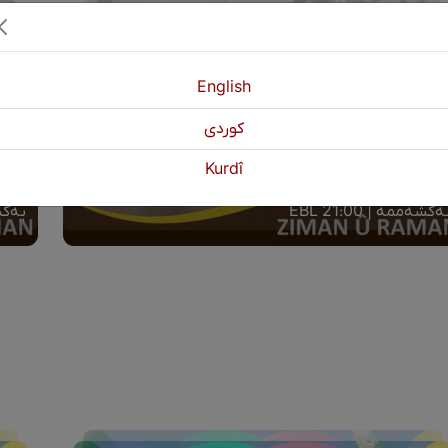
English
كوردی
زمان و ڕامان ئەڵقەی (٥٠) لەگەڵ مامۆستا: برزۆ
Kurdî
ەر مە‌‌‌‌‌‌‌‌‌‌‌‌‌حموود
عەبدو
ەکشەممە | 21:00 EBL
یەکشەم