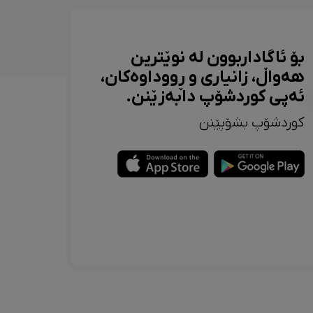
بۆ ئاگاداربوون لە نوێترین
هەواڵ، زانیاری و ڕووداوەکان،
ئەپی کوردشۆپ دابەزێنن.
کوردشۆپ بشۆپێنن