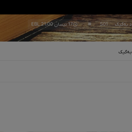
S01
17 نیسان 21:00 EBL