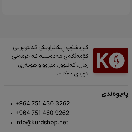
کوردشۆپ ڕێکخراوێکی کەلتووریی
کۆمەڵگەی مەدەنییە کە خزمەتی
زمان، کەلتوور، مێژوو و ‎هونەری
کوردی دەکات.
پەیوەندی
+964 751 430 3262
+964 751 460 9262
info@kurdshop.net