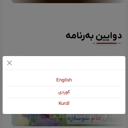
دوایین بەرنامە
English
كوردی
Kurdî
چیرۆکی منداڵان (چیرۆکی مام هۆمەرە)
S02
یەکشەممە | 20:00 EBL