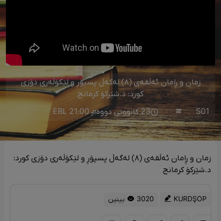
زمان و ڕامان ئەڵقەی (٨) لەگەڵ پسپۆڕ و لێکۆڵەری دۆزی
کورد: د.شێرکۆ کرمانج
S01
23 کانوونی دووەم 21:00 EBL
زمان و ڕامان ئەڵقەی (٨) لەگەڵ پسپۆڕ و لێکۆڵەری دۆزی کورد:
د.شێرکۆ کرمانج
KURDŞOP
3020 بینین