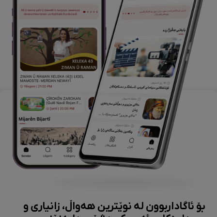
بۆ ئاگاداربوون لە نوێترین هەواڵ، زانیاری و