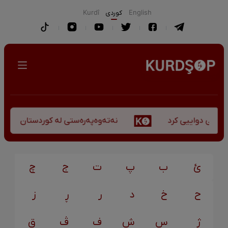
English
كوردی
Kurdî
نەتەوەپەرەستی لە کوردستان - کورس
کۆچی دواییی کرد
ئ
ب
پ
ت
ج
چ
ح
خ
د
ر
ڕ
ز
ژ
س
ش
ف
ڤ
ق