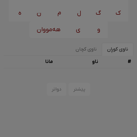
ک
گ
ل
م
ن
ه
و
ی
هەمووان
ناوی کوڕان
ناوی کچان
#
ناو
مانا
پێشتر
دواتر