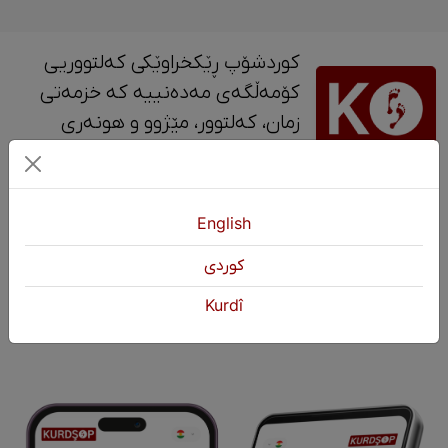
کوردشۆپ ڕێکخراوێکی کەلتووریی
کۆمەڵگەی مەدەنییە کە خزمەتی
زمان، کەلتوور، مێژوو و ‎هونەری
کوردی دەکات.
پەیوەندی
English
+964 751 430 3262
كوردی
+964 751 460 9262
Kurdî
info@kurdshop.net