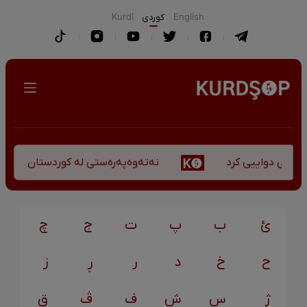
English
كوردی
Kurdî
نەتەوەپەرەستی لە کوردستان - کورس
کۆچی دواییی کرد
ئ
ب
پ
ت
ج
چ
ح
خ
د
ر
ڕ
ز
ژ
س
ش
ف
ڤ
ق