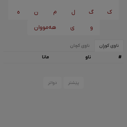
ک
گ
ل
م
ن
ه
و
ی
هەمووان
ناوی کوڕان
ناوی کچان
#
ناو
مانا
پێشتر
دواتر