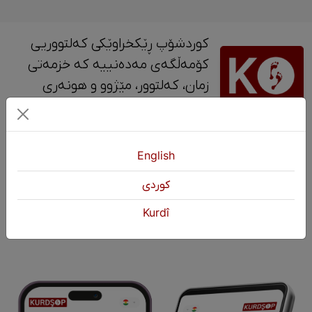
کوردشۆپ ڕێکخراوێکی کەلتووریی
کۆمەڵگەی مەدەنییە کە خزمەتی
زمان، کەلتوور، مێژوو و ‎هونەری
کوردی دەکات.
پەیوەندی
English
+964 751 430 3262
كوردی
+964 751 460 9262
Kurdî
info@kurdshop.net