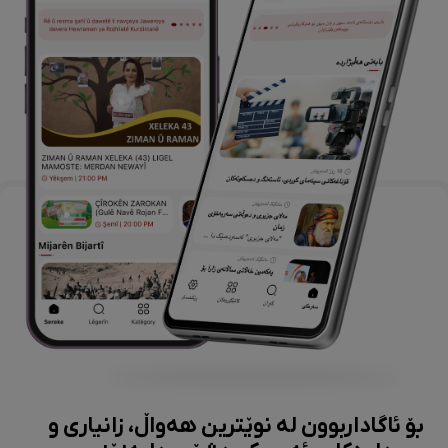
بۆ ئاگاداربوون لە نوێترین هەواڵ، زانیاری و