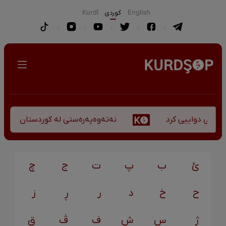
English
كوردی
Kurdî
نەتەوەپەرەستی لە کوردستان - کورس
کۆچی دواییی کرد
ئ
ب
پ
ت
ج
چ
ح
خ
د
ر
ڕ
ز
ژ
س
ش
ف
ڤ
ق