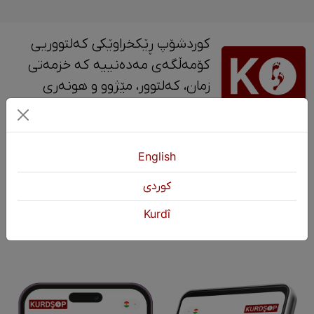
کوردشۆپ ڕێکخراوێکی کەلتووریی
کۆمەڵگەی مەدەنییە کە خزمەتی
زمان، کەلتوور، مێژوو و ‎هونەری
کوردی دەکات.
پەیوەندی
English
+964 751 430 3262
كوردی
+964 751 460 9262
Kurdî
info@kurdshop.net