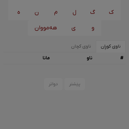
ک
گ
ل
م
ن
ه
و
ی
هەمووان
ناوی کوڕان
ناوی کچان
#
ناو
مانا
پێشتر
دواتر