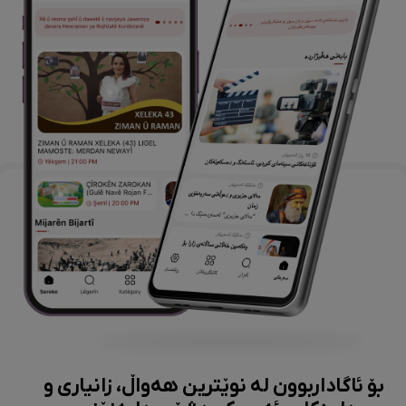
بۆ ئاگاداربوون لە نوێترین هەواڵ، زانیاری و