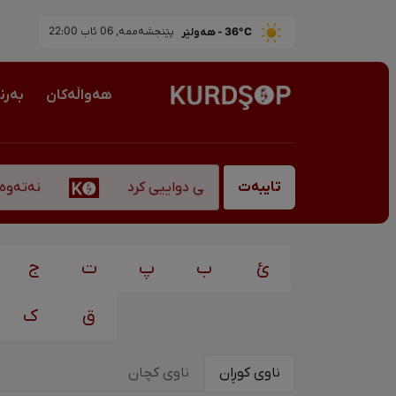
36°C - هەولێر
پێنجشەممە, 06 ئاب 22:00
هەواڵەکان
بەرن
نەتەوەپەر
ەناوبانگ، "قادر سۆفیانی" کۆچی دواییی کرد
تایبەت
ئ
ب
پ
ت
ج
ق
ک
ناوی کوڕان
ناوی کچان