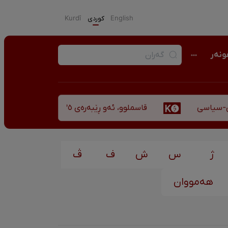
English
كوردی
Kurdî
نەر
قاسملوو، ئەو ڕێبەرەی ٣٥ ساڵ پاش شەهید بوونیشی ڕێبازەکەی هەر زیندووە
یاسی
ژ
س
ش
ف
ڤ
هەمووان