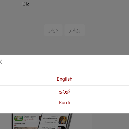
مانا
پێشتر
دواتر
English
كوردی
Kurdî