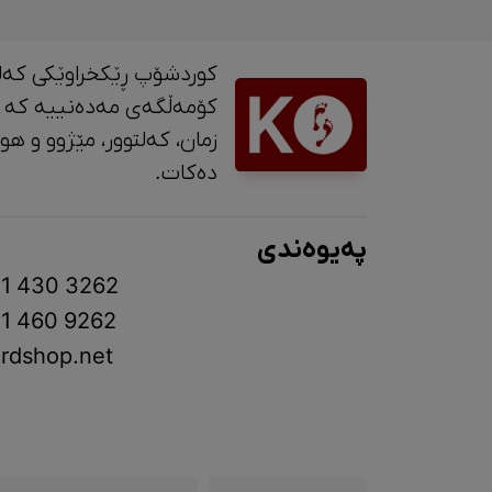
کوردشۆپ ڕێکخراوێکی کەل
کۆمەڵگەی مەدەنییە کە 
زمان، کە
دەکات.
پەیوەندی
1 430 3262
1 460 9262
rdshop.net