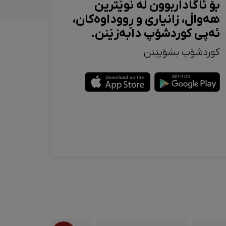
بۆ ئاگاداربوون لە نوێترین
هەواڵ، زانیاری و ڕووداوەکان،
ئەپی کوردشۆپ دابەزێنن.
کوردشۆپ بشۆپێنن