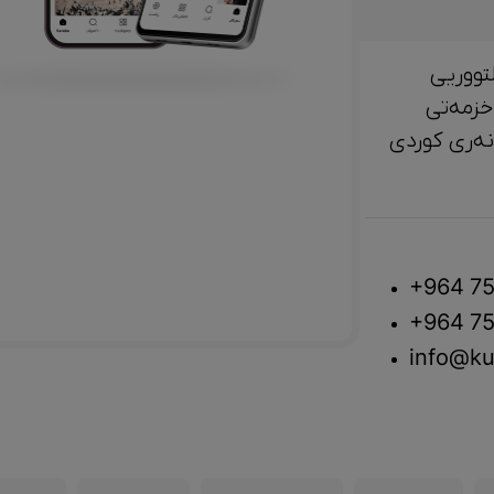
تووریی
خزمەتی
لتوور، مێژوو و ‎هونەری کوردی
+964 75
+964 75
info@ku