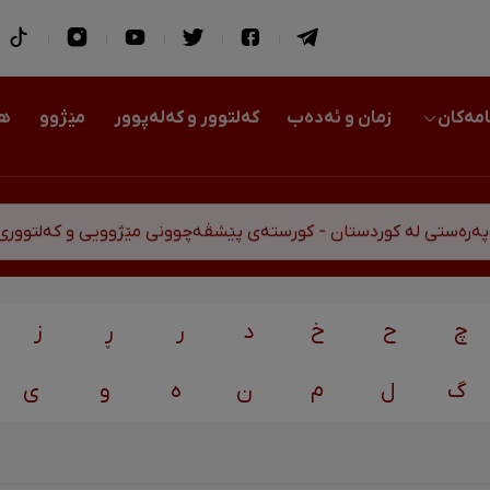
امەکان
زمان و ئەدەب
کەلتوور و کەلەپوور
مێژوو
هو
ەستی لە کوردستان - کورستەی پێشڤەچوونی مێژوویی و کەلتووری-س
چ
ح
خ
د
ر
ڕ
ز
گ
ل
م
ن
ه
و
ی