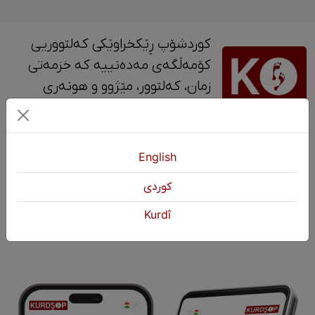
کوردشۆپ ڕێکخراوێکی کەلتووریی
کۆمەڵگەی مەدەنییە کە خزمەتی
زمان، کەلتوور، مێژوو و ‎هونەری
کوردی دەکات.
پەیوەندی
English
+964 751 430 3262
كوردی
+964 751 460 9262
Kurdî
info@kurdshop.net