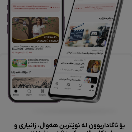
بۆ ئاگاداربوون لە نوێترین هەواڵ، زانیاری و