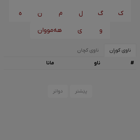
ک
گ
ل
م
ن
ه
و
ی
هەمووان
ناوی کوڕان
ناوی کچان
#
ناو
مانا
پێشتر
دواتر