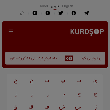
English
كوردی
Kurdî
نەتەوەپەرەستی لە کوردستان - کورس
کۆچی دواییی کرد
ئ
ب
پ
ت
ج
چ
ح
خ
د
ر
ڕ
ز
ژ
س
ش
ف
ڤ
ق