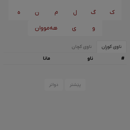
ک
گ
ل
م
ن
ه
و
ی
هەمووان
ناوی کوڕان
ناوی کچان
#
ناو
مانا
پێشتر
دواتر