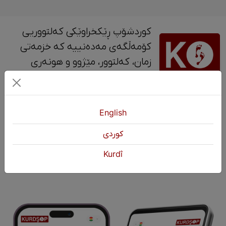
کوردشۆپ ڕێکخراوێکی کەلتووریی
کۆمەڵگەی مەدەنییە کە خزمەتی
زمان، کەلتوور، مێژوو و ‎هونەری
کوردی دەکات.
پەیوەندی
English
+964 751 430 3262
كوردی
+964 751 460 9262
Kurdî
info@kurdshop.net