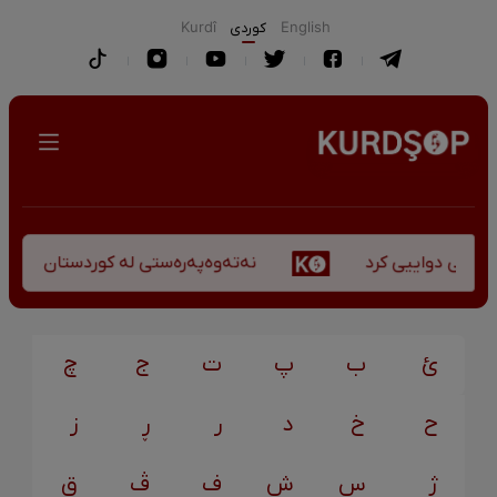
English
كوردی
Kurdî
نەتەوەپەرەستی لە کوردستان - کورس
کۆچی دواییی کرد
ئ
ب
پ
ت
ج
چ
ح
خ
د
ر
ڕ
ز
ژ
س
ش
ف
ڤ
ق