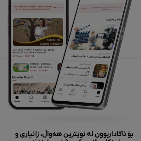
بۆ ئاگاداربوون لە نوێترین هەواڵ، زانیاری و