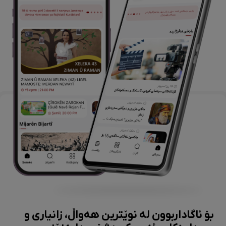
بۆ ئاگاداربوون لە نوێترین هەواڵ، زانیاری و