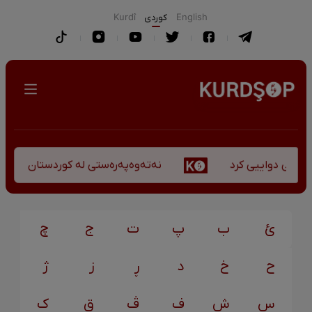
English
كوردی
Kurdî
نەتەوەپەرەستی لە کوردستان - کورس
کۆچی دواییی کرد
ئ
ب
پ
ت
ج
چ
ح
خ
د
ڕ
ز
ژ
س
ش
ف
ڤ
ق
ک