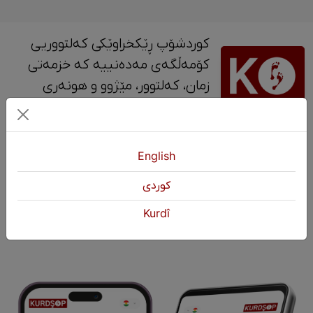
کوردشۆپ ڕێکخراوێکی کەلتووریی
کۆمەڵگەی مەدەنییە کە خزمەتی
زمان، کەلتوور، مێژوو و ‎هونەری
کوردی دەکات.
پەیوەندی
English
+964 751 430 3262
كوردی
+964 751 460 9262
Kurdî
info@kurdshop.net