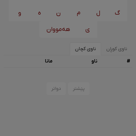
گ
ل
م
ن
ه
و
ی
هەمووان
ناوی کوڕان
ناوی کچان
#
ناو
مانا
پێشتر
دواتر