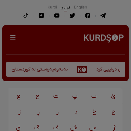
English
كوردی
Kurdî
نەتەوەپەرەستی لە کوردستان - کورس
کۆچی دواییی کرد
ئ
ب
پ
ت
ج
چ
ح
خ
د
ر
ڕ
ز
ژ
س
ش
ف
ڤ
ق