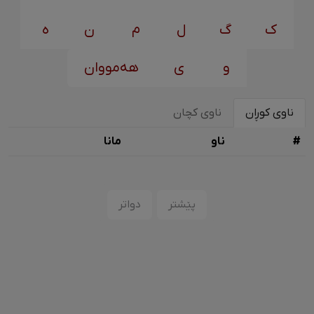
ک
گ
ل
م
ن
ه
و
ی
هەمووان
ناوی کوڕان
ناوی کچان
#
ناو
مانا
پێشتر
دواتر