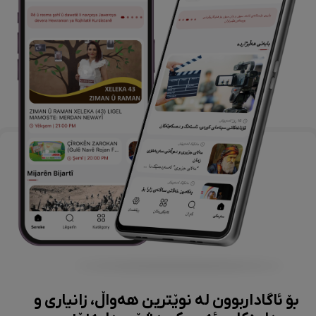
بۆ ئاگاداربوون لە نوێترین هەواڵ، زانیاری و