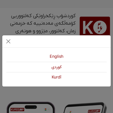
کوردشۆپ ڕێکخراوێکی کەلتووریی
کۆمەڵگەی مەدەنییە کە خزمەتی
زمان، کەلتوور، مێژوو و ‎هونەری
کوردی دەکات.
پەیوەندی
English
+964 751 430 3262
كوردی
+964 751 460 9262
Kurdî
info@kurdshop.net