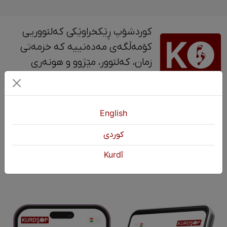
کوردشۆپ ڕێکخراوێکی کەلتووریی
کۆمەڵگەی مەدەنییە کە خزمەتی
زمان، کەلتوور، مێژوو و ‎هونەری
کوردی دەکات.
پەیوەندی
English
+964 751 430 3262
كوردی
+964 751 460 9262
Kurdî
info@kurdshop.net