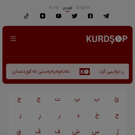
English
كوردی
Kurdî
نەتەوەپەرەستی لە کوردستان - کورس
کۆچی دواییی کرد
ئ
ب
پ
ت
ج
چ
ح
خ
د
ر
ڕ
ز
ژ
س
ش
ف
ڤ
ق