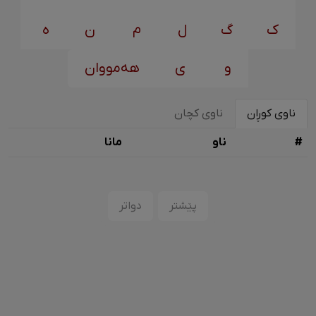
ک
گ
ل
م
ن
ه
و
ی
هەمووان
ناوی کوڕان
ناوی کچان
#
ناو
مانا
پێشتر
دواتر