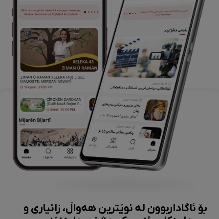
بۆ ئاگاداربوون لە نوێترین هەواڵ، زانیاری و