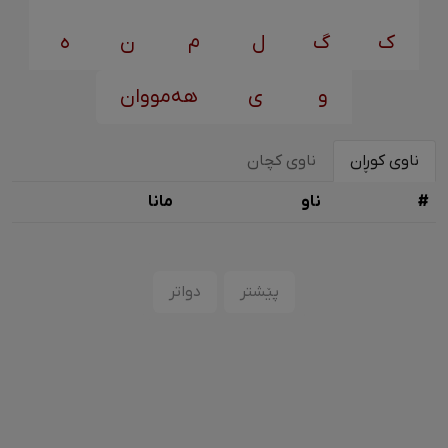
ک
گ
ل
م
ن
ه
و
ی
هەمووان
ناوی کوڕان
ناوی کچان
#
ناو
مانا
پێشتر
دواتر