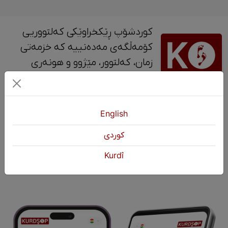
کوردشۆپ ڕێکخراوێکی کەلتووریی
کۆمەڵگەی مەدەنییە کە خزمەتی
زمان، کەلتوور، مێژوو و ‎هونەری
کوردی دەکات.
پەیوەندی
English
+964 751 430 3262
كوردی
+964 751 460 9262
Kurdî
info@kurdshop.net