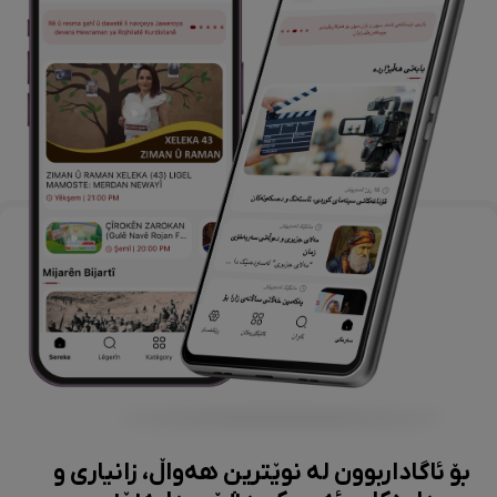
بۆ ئاگاداربوون لە نوێترین هەواڵ، زانیاری و