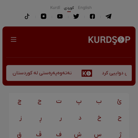
English
كوردی
Kurdî
نەتەوەپەرەستی لە کوردستان - کورس
کۆچی دواییی کرد
ئ
ب
پ
ت
ج
چ
ح
خ
د
ر
ڕ
ز
ژ
س
ش
ف
ڤ
ق