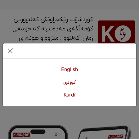
کوردشۆپ ڕێکخراوێکی کەلتووریی
کۆمەڵگەی مەدەنییە کە خزمەتی
زمان، کەلتوور، مێژوو و ‎هونەری
کوردی دەکات.
پەیوەندی
English
+964 751 430 3262
كوردی
+964 751 460 9262
Kurdî
info@kurdshop.net