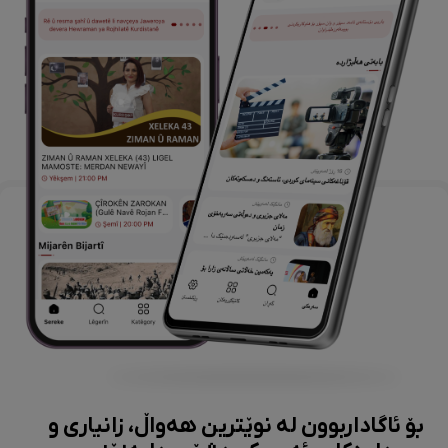
بۆ ئاگاداربوون لە نوێترین هەواڵ، زانیاری و