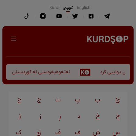
English
كوردی
Kurdî
نەتەوەپەرەستی لە کوردستان - کورس
کۆچی دواییی کرد
ئ
ب
پ
ت
ج
چ
ح
خ
د
ڕ
ز
ژ
س
ش
ف
ڤ
ق
ک