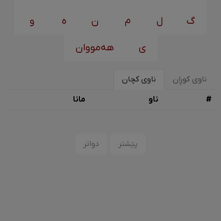
گ
ل
م
ن
ه
و
ی
هەمووان
ناوی کوڕان
ناوی کچان
#
ناو
مانا
پێشتر
دواتر