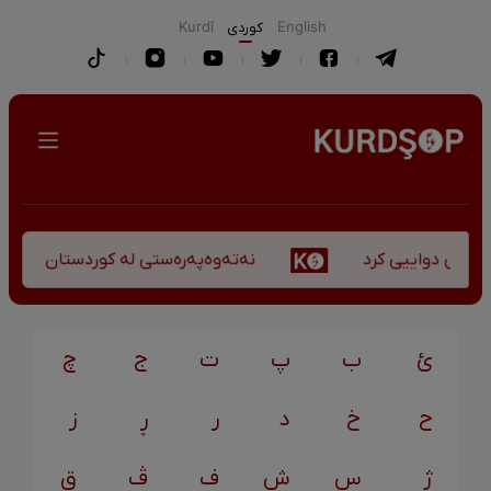
English
كوردی
Kurdî
نەتەوەپەرەستی لە کوردستان - کورس
ۆچی دواییی کرد
ئ
ب
پ
ت
ج
چ
ح
خ
د
ر
ڕ
ز
ژ
س
ش
ف
ڤ
ق