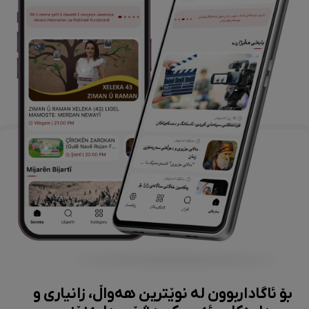
بۆ ئاگاداربوون لە نوێترین هەواڵ، زانیاری و