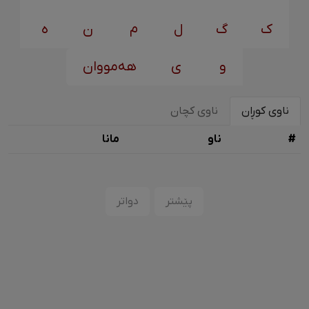
ک
گ
ل
م
ن
ه
و
ی
هەمووان
ناوی کوڕان
ناوی کچان
#
ناو
مانا
پێشتر
دواتر