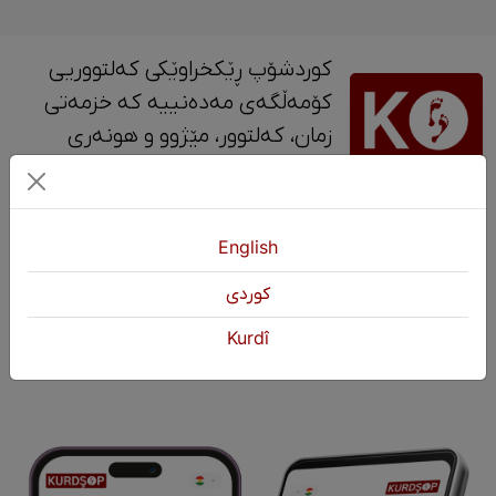
کوردشۆپ ڕێکخراوێکی کەلتووریی
کۆمەڵگەی مەدەنییە کە خزمەتی
زمان، کەلتوور، مێژوو و ‎هونەری
کوردی دەکات.
پەیوەندی
English
+964 751 430 3262
كوردی
+964 751 460 9262
Kurdî
info@kurdshop.net