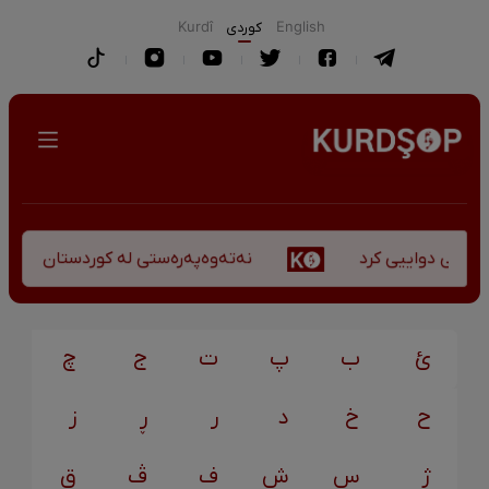
English
كوردی
Kurdî
نەتەوەپەرەستی لە کوردستان - کورس
کۆچی دواییی کرد
ئ
ب
پ
ت
ج
چ
ح
خ
د
ر
ڕ
ز
ژ
س
ش
ف
ڤ
ق