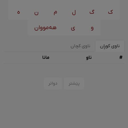
ک
گ
ل
م
ن
ه
و
ی
هەمووان
ناوی کوڕان
ناوی کچان
#
ناو
مانا
پێشتر
دواتر