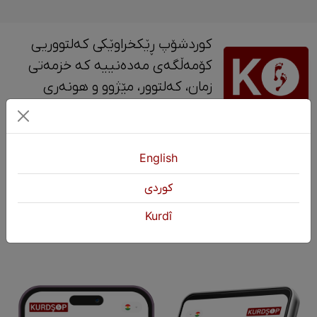
کوردشۆپ ڕێکخراوێکی کەلتووریی
کۆمەڵگەی مەدەنییە کە خزمەتی
زمان، کەلتوور، مێژوو و ‎هونەری
کوردی دەکات.
پەیوەندی
English
+964 751 430 3262
كوردی
+964 751 460 9262
Kurdî
info@kurdshop.net