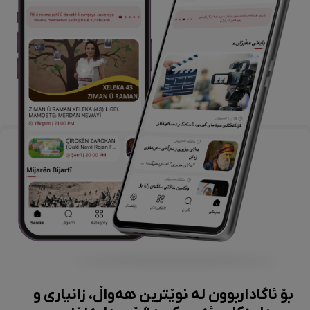
بۆ ئاگاداربوون لە نوێترین هەواڵ، زانیاری و