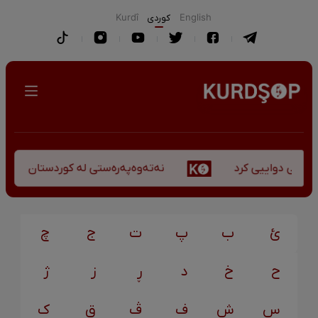
English
كوردی
Kurdî
نەتەوەپەرەستی لە کوردستان - کورس
کۆچی دواییی کرد
ئ
ب
پ
ت
ج
چ
ح
خ
د
ڕ
ز
ژ
س
ش
ف
ڤ
ق
ک