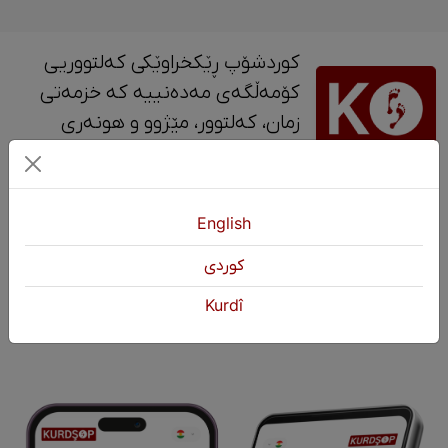
کوردشۆپ ڕێکخراوێکی کەلتووریی
کۆمەڵگەی مەدەنییە کە خزمەتی
زمان، کەلتوور، مێژوو و ‎هونەری
کوردی دەکات.
پەیوەندی
English
+964 751 430 3262
كوردی
+964 751 460 9262
Kurdî
info@kurdshop.net