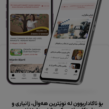
بۆ ئاگاداربوون لە نوێترین هەواڵ، زانیاری و