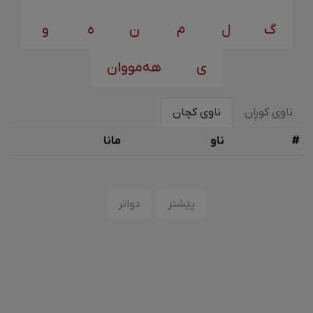
گ
ل
م
ن
ه
و
ی
هەمووان
ناوی کوڕان
ناوی کچان
#
ناو
مانا
پێشتر
دواتر