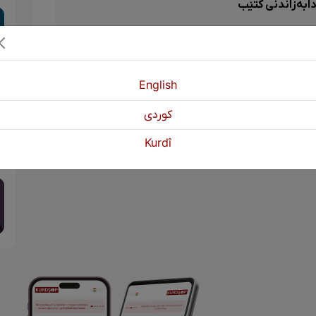
ابەزاندنی کتێب
English
كوردی
Kurdî