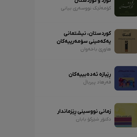
کورد و کوردستان
کۆمەڵێک نووسەری بیانی
کوردستان، نیشتمانی
یەکەمینی سۆمەرییەکان
هاوڕێ باخەوان
ڕێبازە ئەدەبییەکان
فەرهاد پیرباڵ
زمانی نووسینی ڕێزماندار
دکتۆر شێرکۆ بابان