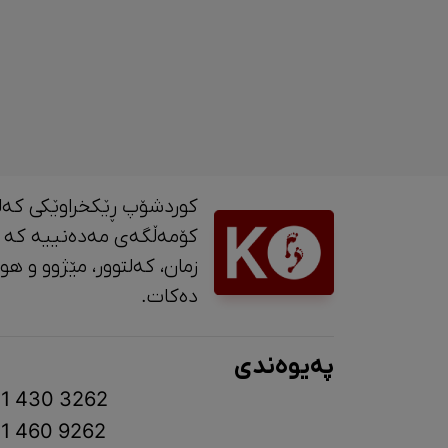
کوردشۆپ ڕێکخراوێکی کەل
کۆمەڵگەی مەدەنییە کە 
زمان، کە
دەکات.
پەیوەندی
1 430 3262
1 460 9262