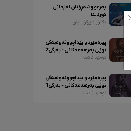
بەرەو وشەڕۆنان لە زمانی
کوردیدا
دکتۆر شێرکۆ بابان
پیرەمێرد و پێداچوونەوەیەکی
نوێی بەرهەمەکانی - بەرگی2
ئومێد ئاشنا
پیرەمێرد و پێداچوونەوەیەکی
نوێی بەرهەمەکانی - بەرگی1
ئومێد ئاشنا