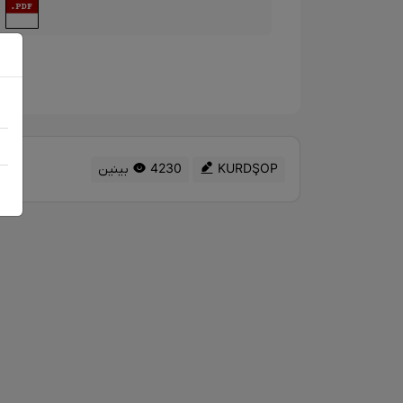
د
KURDŞOP
4230 بینین