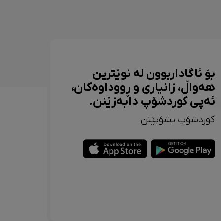
بۆ ئاگاداربوون لە نوێترین
هەواڵ، زانیاری و ڕووداوەکان،
ئەپی کوردشۆپ دابەزێنن.
کوردشۆپ بشۆپێنن