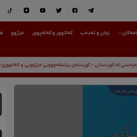
امەکان
زمان و ئەدەب
کەلتوور و کەلەپوور
مێژوو
هو
ی لە کوردستان - کورستەی پێشڤەچوونی مێژوویی و کەلتووری-سیا