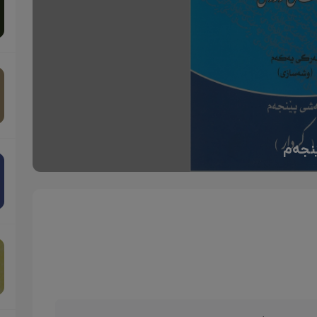
ێنجەم