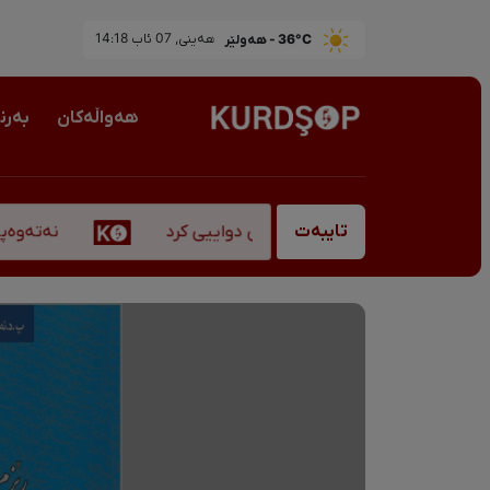
36°C - هەولێر
ھەینی, 07 ئاب 14:18
هەواڵەکان
بەرن
نەتەوەپەرەست
وبانگ، "قادر سۆفیانی" کۆچی دواییی کرد
تایبەت