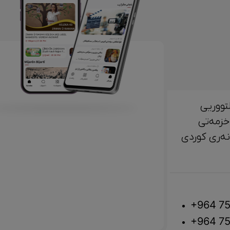
تووریی
خزمەتی
لتوور، مێژوو و ‎هونەری کوردی
+964 75
+964 75