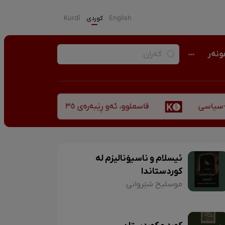
English
كوردی
Kurdî
نەر
قاسملوو، ئەو ڕێبەرەی ٣٥ ساڵ پاش شەهید بوونیشی ڕێبازەکەی هەر زیندووە
سی
ئیسلام و ناسیۆنالیزم لە
کوردستاندا
موسلیح شێروانی