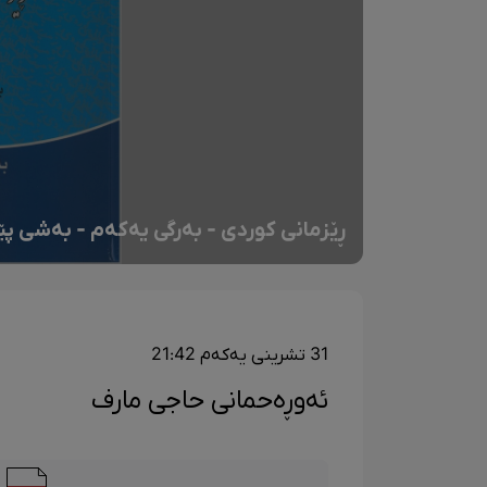
ڕێزمانی کوردی - بەرگی یەکەم - بەشی پ
31 تشرینی یەکەم 21:42
ئەوڕەحمانی حاجی مارف