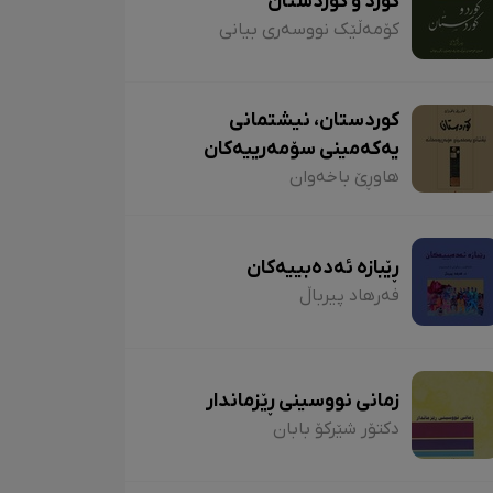
کورد و کوردستان
کۆمەڵێک نووسەری بیانی
کوردستان، نیشتمانی
یەکەمینی سۆمەرییەکان
هاوڕێ باخەوان
ڕێبازە ئەدەبییەکان
فەرهاد پیرباڵ
زمانی نووسینی ڕێزماندار
دکتۆر شێرکۆ بابان