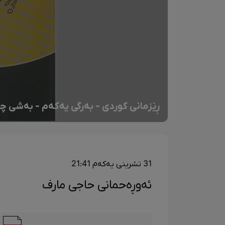
ڕێزمانی کوردی - بەرگی یەکەم - بەشی چو
31 تشرینی یەکەم 21:41
ئەوڕەحمانی حاجی مارف