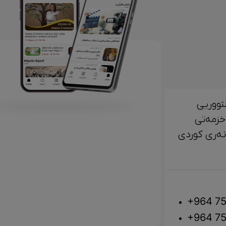
تووریی
خزمەتی
لتوور، مێژوو و ‎هونەری کوردی
+964 75
+964 75