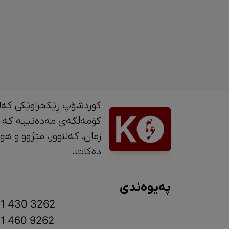
کوردشۆپ ڕێکخراوێکی کەل
کۆمەڵگەی مەدەنییە کە 
زمان، کە
دەکات.
پەیوەندی
1 430 3262
1 460 9262