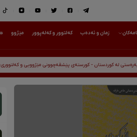
امەکان
زمان و ئەدەب
کەلتوور و کەلەپوور
مێژوو
هو
تی لە کوردستان - کورستەی پێشڤەچوونی مێژوویی و کەلتووری-سیا