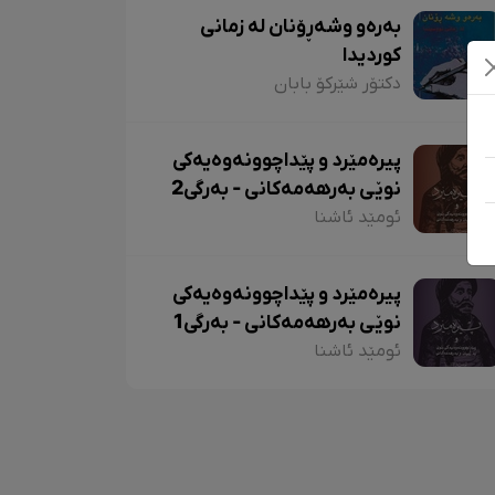
بەرەو وشەڕۆنان لە زمانی
کوردیدا
دکتۆر شێرکۆ بابان
پیرەمێرد و پێداچوونەوەیەکی
نوێی بەرهەمەکانی - بەرگی2
ئومێد ئاشنا
پیرەمێرد و پێداچوونەوەیەکی
نوێی بەرهەمەکانی - بەرگی1
ئومێد ئاشنا