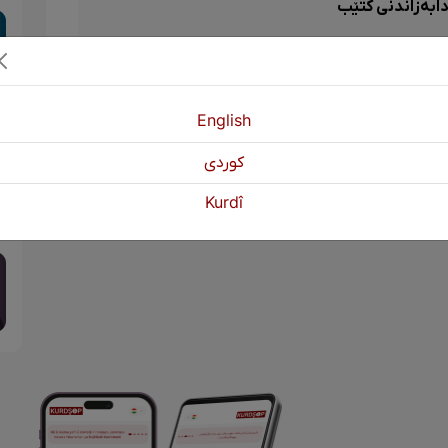
ابەزاندنی کتێب
English
كوردی
Kurdî