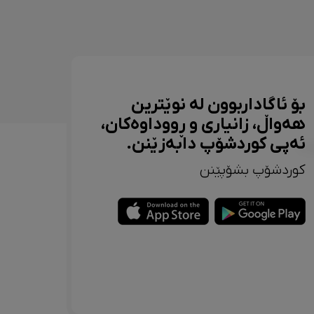
بۆ ئاگاداربوون لە نوێترین
هەواڵ، زانیاری و ڕووداوەکان،
ئەپی کوردشۆپ دابەزێنن.
کوردشۆپ بشۆپێنن