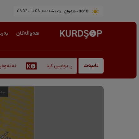
36°C - هەولێر
پێنجشەممە, 06 ئاب 08:02
هەواڵەکان
بەرن
نەتەوەپەرەس
اوبانگ، "قادر سۆفیانی" کۆچی دواییی کرد
تایبەت