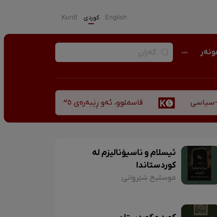
English
كوردی
Kurdî
نەر
قاسملوو، ئەو ڕێبەرەی ٣٥ ساڵ پاش شەهید بوونیشی ڕێبازەکەی هەر زیندووە
سی
ئیسلام و ناسیۆنالیزم لە
کوردستاندا
موسلیح شێروانی