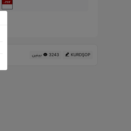
د
KURDŞOP
3243 بینین