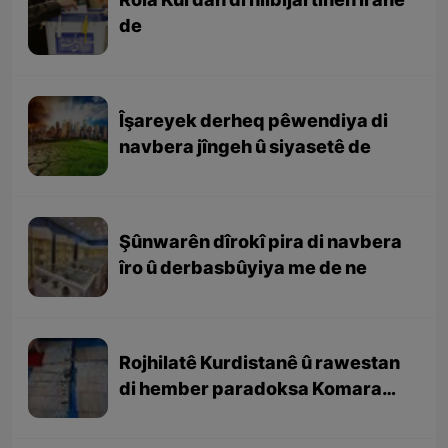
Rola Kurdan di hilbijartinên Îranê
de
Îşareyek derheq pêwendiya di
navbera jîngeh û siyasetê de
Şûnwarên dîrokî pira di navbera
îro û derbasbûyiya me de ne
Rojhilatê Kurdistanê û rawestan
di hember paradoksa Komara
Îslamî de