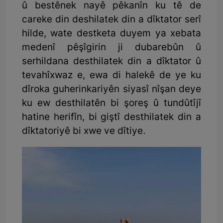
û bestênek nayê pêkanîn ku tê de
careke din deshilatek din a dîktator serî
hilde, wate destketa duyem ya xebata
medenî pêşîgirin ji dubarebûn û
serhildana desthilatek din a dîktator û
tevahîxwaz e, ewa di halekê de ye ku
dîroka guherinkariyên siyasî nîşan deye
ku ew desthilatên bi şoreş û tundûtîjî
hatine herifîn, bi giştî desthilatek din a
dîktatoriyê bi xwe ve dîtiye.