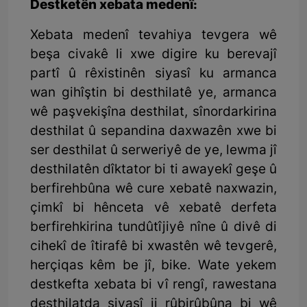
Destketên xebata medenî:
Xebata medenî tevahiya tevgera wê
beşa civakê li xwe digire ku berevajî
partî û rêxistinên siyasî ku armanca
wan gihîştin bi desthilatê ye, armanca
wê paşvekişîna desthilat, sînordarkirina
desthilat û sepandina daxwazên xwe bi
ser desthilat û serweriyê de ye, lewma jî
desthilatên dîktator bi ti awayekî geşe û
berfirehbûna wê cure xebatê naxwazin,
çimkî bi hênceta vê xebatê derfeta
berfirehkirina tundûtîjiyê nîne û divê di
cihekî de îtirafê bi xwastên wê tevgerê,
herçiqas kêm be jî, bike. Wate yekem
destkefta xebata bi vî rengî, rawestana
desthilatda siyasî ji rûbirûbûna bi wê