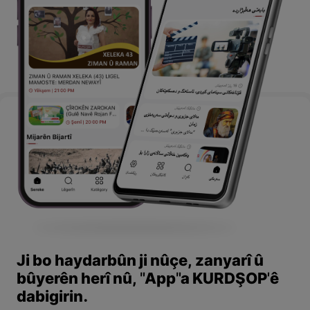
Ji bo haydarbûn ji nûçe, zanyarî û
bûyerên herî nû, "App"a KURDŞOP'ê
dabigirin.