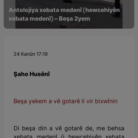
Antolojiya xebata medenî (hewcehiyên
xebata medenî) – Beşa 2yem
24 Kanûn 17:19
Şaho Husênî
Beşa yekem a vê gotarê li vir bixwînin
Di beşa din a vê gotarê de, me behsa
xebata medenî û hewcehiyên xebata