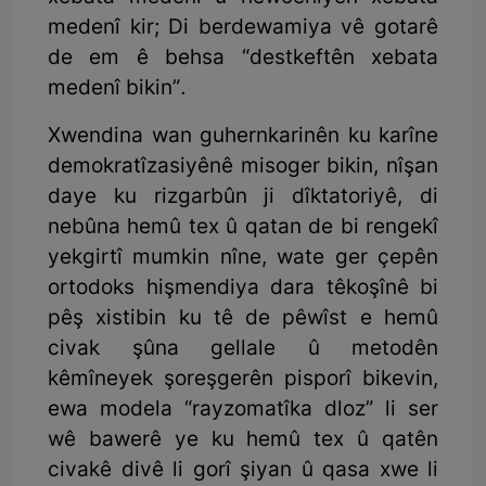
medenî kir; Di berdewamiya vê gotarê
de em ê behsa “destkeftên xebata
medenî bikin”.
Xwendina wan guhernkarinên ku karîne
demokratîzasiyênê misoger bikin, nîşan
daye ku rizgarbûn ji dîktatoriyê, di
nebûna hemû tex û qatan de bi rengekî
yekgirtî mumkin nîne, wate ger çepên
ortodoks hişmendiya dara têkoşînê bi
pêş xistibin ku tê de pêwîst e hemû
civak şûna gellale û metodên
kêmîneyek şoreşgerên pisporî bikevin,
ewa modela “rayzomatîka dloz” li ser
wê bawerê ye ku hemû tex û qatên
civakê divê li gorî şiyan û qasa xwe li