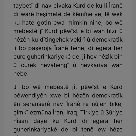
taybetî di nav civaka Kurd de ku li Îranê
di warê heşîmetê de kêmîne ye, lê wek
ku hate gotin ewa mimkin nîne, bo wê
mebestê jî Kurd pêwîst e bi wan hizr û
hêzên ku dîtingehek vekirî û demokratîk
ji bo paşeroja Îranê hene, di egera her
cure guherinkariyekê de, ji hev nêzîk bin
û curek hevahengî û hevkariya wan
hebe.
Ji bo wê mebestê jî, pêwîst e Kurd
pêwendiyên xwe bi hêzên demokratîk
ên seranserê nav Îranê re nûjen bike,
çimkî ezmûna Îran, Iraq, Tirkiye û Sûriye
nîşan daye ku Kurd di egera her
guherinkariyekê de bi tenê ew hêze