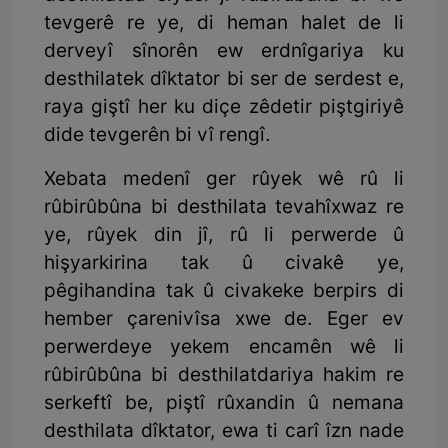
tevgerê re ye, di heman halet de li
derveyî sînorên ew erdnîgariya ku
desthilatek dîktator bi ser de serdest e,
raya giştî her ku diçe zêdetir piştgiriyê
dide tevgerên bi vî rengî.
Xebata medenî ger rûyek wê rû li
rûbirûbûna bi desthilata tevahîxwaz re
ye, rûyek din jî, rû li perwerde û
hişyarkirina tak û civakê ye,
pêgihandina tak û civakeke berpirs di
hember çarenivîsa xwe de. Eger ev
perwerdeye yekem encamên wê li
rûbirûbûna bi desthilatdariya hakim re
serkeftî be, piştî rûxandin û nemana
desthilata dîktator, ewa ti carî îzn nade