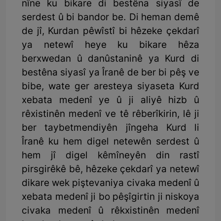
nîne ku bikare di bestêna siyasî de
serdest û bi bandor be. Di heman demê
de jî, Kurdan pêwîstî bi hêzeke çekdarî
ya netewî heye ku bikare hêza
berxwedan û danûstaninê ya Kurd di
bestêna siyasî ya Îranê de ber bi pêş ve
bibe, wate ger aresteya siyaseta Kurd
xebata medenî ye û ji aliyê hizb û
rêxistinên medenî ve tê rêberîkirin, lê ji
ber taybetmendiyên jîngeha Kurd li
Îranê ku hem digel netewên serdest û
hem jî digel kêmîneyên din rastî
pirsgirêkê bê, hêzeke çekdarî ya netewî
dikare wek piştevaniya civaka medenî û
xebata medenî ji bo pêşîgirtin ji niskoya
civaka medenî û rêkxistinên medenî