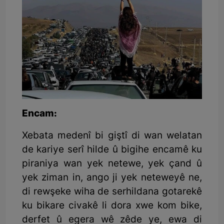
Encam:
Xebata medenî bi giştî di wan welatan
de kariye serî hilde û bigihe encamê ku
piraniya wan yek netewe, yek çand û
yek ziman in, ango ji yek neteweyê ne,
di rewşeke wiha de serhildana gotarekê
ku bikare civakê li dora xwe kom bike,
derfet û egera wê zêde ye, ewa di