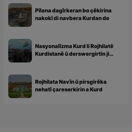
Pîlana dagîrkeran bo çêkirina
nakokî di navbera Kurdan de
Nasyonalîzma Kurd li Rojhilatê
Kurdistanê û derswergirtin ji
şoreşên serkeftî
Rojhilata Navîn û pirsgirêka
nehatî çareserkirin a Kurd