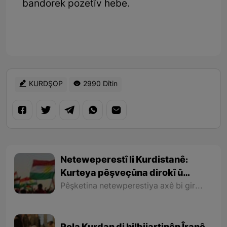
bandorek pozetîv hebe.
KURDŞOP
2990 Dîtin
Neteweperestî li Kurdistanê:
Kurteya pêşveçûna dirokî û
civakî-siyasî
Pêşketina netewperestiya axê bi giranî bi veqetandina rewşenbîrên kurd ji axa wan hat astengkirin. Ramana tirkan bi bêserî û bêrewşembîr hiştina kurdan û bênavber berdewamkirina asîmîlasyonê bi giranî gihîştiye armancên xwe. Vê qutbûnê bandoreke kûr li ramana derdorên rewşenbîrên kurd kir û bi taybetî rê li ber pêkhatina têgeha neteweperestiya welatparêz girt.