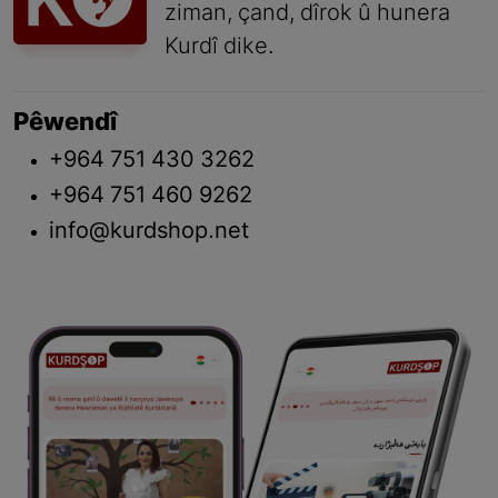
ziman, çand, dîrok û hunera
Kurdî dike.
Pêwendî
+964 751 430 3262
+964 751 460 9262
info@kurdshop.net