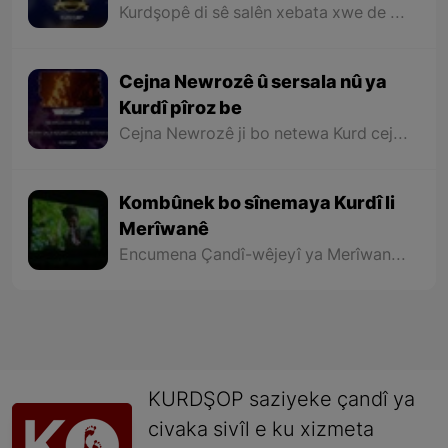
be
Kurdşopê di sê salên xebata xwe de hewl daye bibe deng û rengê hemû Kurdan li seranserê Kurdistanê û bê cudahî li hemû beşên Kurdistanê binêre û dîrok, erdnîgarî, huner, ziman, wêje, çand û kelepûra navçeyên cuda yên Kurdistanê bi xelkê Kurdistanê bide nasandin.
Cejna Newrozê û sersala nû ya
Kurdî pîroz be
Cejna Newrozê ji bo netewa Kurd cejna tekezîkirin e li ser mafên xwe yên rewa û bi bîranîna dîrokek dirêj e bo xebat û têkoşîna bo azadî û rizgariyê û agirê geş yê Newrozê ku ji aliyê netewa Kurd ve tê pêxistin, sembola hêviya paşerojeke geş bo netewe û nîştimana me ye.
Kombûnek bo sînemaya Kurdî li
Merîwanê
Encumena Çandî-wêjeyî ya Merîwanê bi hevkariya Sînema Kurdistan, kombûnek bo sînemaya Kurdî û pêşandana sê fîlmên nû yên sê derhênerên Merîwanê bi rê ve bir.
KURDŞOP saziyeke çandî ya
civaka sivîl e ku xizmeta