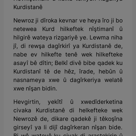
Kurdistanê
Newroz ji dîroka kevnar ve heya îro ji bo
netewea Kurd hilkeftek nîştimanî û
hilgirê wateya rizgariyê ye. Lewma niha
jî, di rewşa dagîrkirî ya Kurdistanê de,
nabe ev hilkefte tenê wek hilkefteke
asayî bê dîtin; Belkî divê bibe qadek ku
Kurdistanî tê de hêz, îrade, hebûn û
nasnameya xwe û dagîrkeriya welatê
xwe nîşan bidin.
Hevgirtin, yekîtî û xwedîderketina
civaka Kurdistanê di helkefteke wek
Newrozê de, dikare qadekê ji têkoşîna
girseyî ya li dijî dagîrkeran nîşan bide.