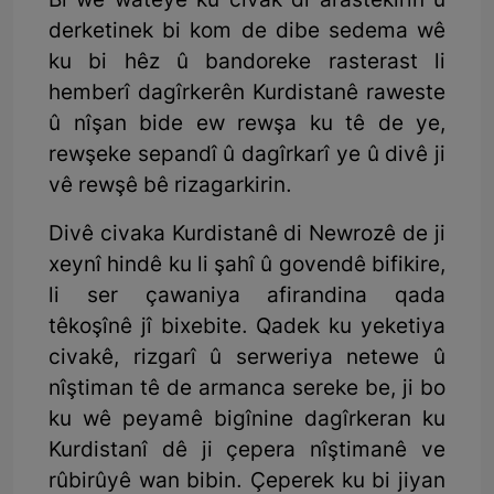
Bi wê wateyê ku civak di arastekirin û
derketinek bi kom de dibe sedema wê
ku bi hêz û bandoreke rasterast li
hemberî dagîrkerên Kurdistanê raweste
û nîşan bide ew rewşa ku tê de ye,
rewşeke sepandî û dagîrkarî ye û divê ji
vê rewşê bê rizagarkirin.
Divê civaka Kurdistanê di Newrozê de ji
xeynî hindê ku li şahî û govendê bifikire,
li ser çawaniya afirandina qada
têkoşînê jî bixebite. Qadek ku yeketiya
civakê, rizgarî û serweriya netewe û
nîştiman tê de armanca sereke be, ji bo
ku wê peyamê bigînine dagîrkeran ku
Kurdistanî dê ji çepera nîştimanê ve
rûbirûyê wan bibin. Çeperek ku bi jiyan