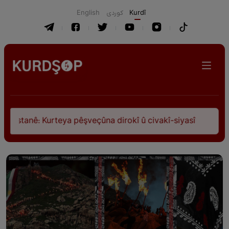
English
كوردی
Kurdî
istanê: Kurteya pêşveçûna dirokî û civakî-siyasî