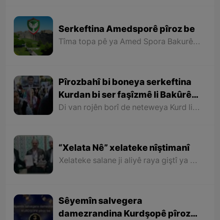
Serkeftina Amedsporê pîroz be
Tîma topa pê ya Amed Spora Bakurê Kurdistanê ger ji aliyê şovênîzmên desthilata zordar ve rastî dijayetîkirinê hatiye û dijayetiya wê tê kirin, lê bi kêfxweşî ve heta niha kariye berdewam rêya serkeftinê bo aliyê lûtkeyê bipîve û niha bûye nûnerê dengê Kurdistaniyên her çar parçeyên Kurdistanê di qada werzişê de.
Pîrozbahî bi boneya serkeftina
Kurdan bi ser faşîzmê li Bakûrê
Kurdistanê
Di van rojên borî de neteweya Kurd li Bakurê Kurdistanê du serkeftinên mezin tomar kir. Ya yekem serkeftina Partiya Kurdistanî (Dem Partî) di hilbijartinên şaredariyan de û bidestveanîna desthilata 85 şaredariyan û bi taybetî şaredariyên 11 bajarên mezin ên Bakurê Kurdistanê bû.
“Xelata Nê” xelateke nîştimanî
Xelateke salane ji aliyê raya giştî ya xelkê gundê mezin ê “Nê” yê ser bi Merîwanê ve hatiye diyarîkirin ku biryar e ji îsal ve bi kesên hilkeftî yên warên cuda li devera Merîwanê bê bexşîn.
Sêyemîn salvegera
damezrandina Kurdşopê pîroz