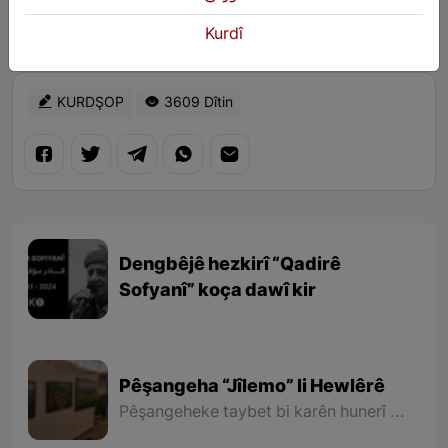
Kurdî
KURDŞOP
3609 Dîtin
Dengbêjê hezkirî “Qadirê
Sofyanî” koça dawî kir
Pêşangeha “Jîlemo” li Hewlêrê
Pêşangeheke taybet bi karên hunerî yên “Maşalah Mihemedî” (Arêz) ê hunermendê nîgarkêş ê xelkê Rojhilatê Kurdistanê li Hewlêrê hate vekirin.