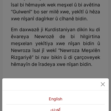
îsal bi hêmayek wek meşxel û bi avêtina
“Gulwenî” bo ser milê xwe, yekîtî û hêza
xwe nîşanî dagîrker û cîhanê bidin.
Em daxwazê ji Kurdistaniyan dikin ku di
êvareya Newrozê de bi hilgirtina
meşxelan yekîtiya xwe nîşan bidin û
Newroza îsal jî wekî “Newroza Meşxlên
Rizgariyê” bi nav bikin û di çarçoveyek
hêmayîn de îradeya xwe nîşan bidin.
Saziya KURDŞOPê
2024/03/06
English
كوردی