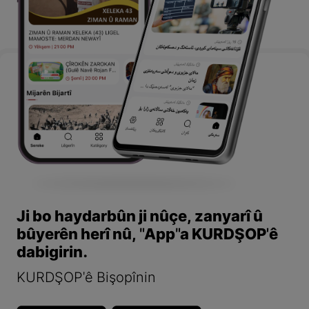
Ji bo haydarbûn ji nûçe, zanyarî û
bûyerên herî nû, "App"a KURDŞOP'ê
dabigirin.
KURDŞOP'ê Bişopînin