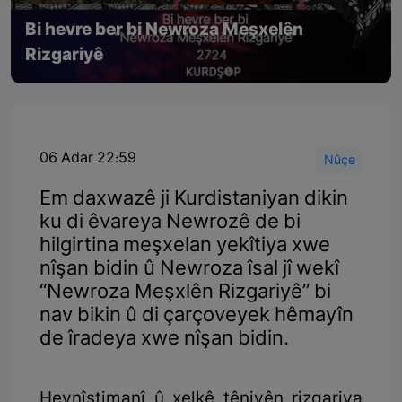
Bi hevre ber bi Newroza Meşxelên
Rizgariyê
06 Adar 22:59
Nûçe
Em daxwazê ji Kurdistaniyan dikin
ku di êvareya Newrozê de bi
hilgirtina meşxelan yekîtiya xwe
nîşan bidin û Newroza îsal jî wekî
“Newroza Meşxlên Rizgariyê” bi
nav bikin û di çarçoveyek hêmayîn
de îradeya xwe nîşan bidin.
Hevnîştimanî û xelkê têniyên rizgariya