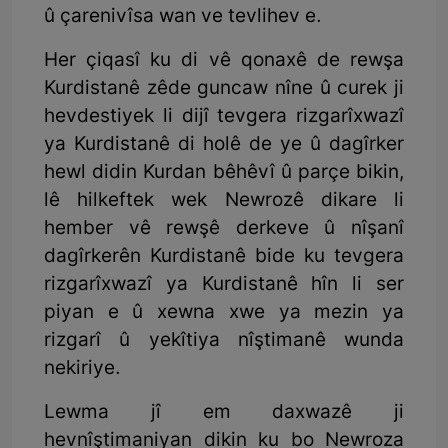
û çarenivîsa wan ve tevlihev e.
Her çiqasî ku di vê qonaxê de rewşa
Kurdistanê zêde guncaw nîne û curek ji
hevdestiyek li dijî tevgera rizgarîxwazî
ya Kurdistanê di holê de ye û dagîrker
hewl didin Kurdan bêhêvî û parçe bikin,
lê hilkeftek wek Newrozê dikare li
hember vê rewşê derkeve û nîşanî
dagîrkerên Kurdistanê bide ku tevgera
rizgarîxwazî ya Kurdistanê hîn li ser
piyan e û xewna xwe ya mezin ya
rizgarî û yekîtiya nîştimanê wunda
nekiriye.
Lewma jî em daxwazê ji
hevnîştimaniyan dikin ku bo Newroza