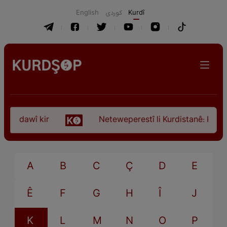
English
كوردی
Kurdî
ça dawî kir
Neteweperestî li Kurdistanê: Kurteya
A
B
C
Ç
D
E
Ê
F
G
H
Î
J
K
L
M
N
O
P