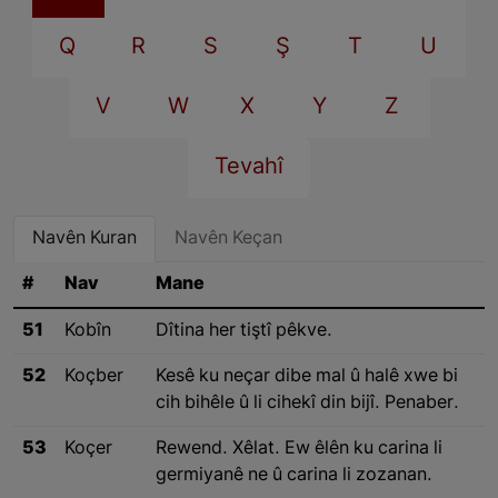
Q
R
S
Ş
T
U
V
W
X
Y
Z
Tevahî
Navên Kuran
Navên Keçan
#
Nav
Mane
51
Kobîn
Dîtina her tiştî pêkve.
52
Koçber
Kesê ku neçar dibe mal û halê xwe bi
cih bihêle û li cihekî din bijî. Penaber.
53
Koçer
Rewend. Xêlat. Ew êlên ku carina li
germiyanê ne û carina li zozanan.