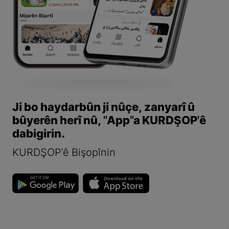
Ji bo haydarbûn ji nûçe, zanyarî û
bûyerên herî nû, "App"a KURDŞOP'ê
dabigirin.
KURDŞOP'ê Bişopînin