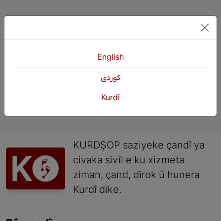
«
Pêştir
5
6
7
Paşî
English
كوردی
Kurdî
KURDŞOP saziyeke çandî ya
civaka sivîl e ku xizmeta
ziman, çand, dîrok û hunera
Kurdî dike.