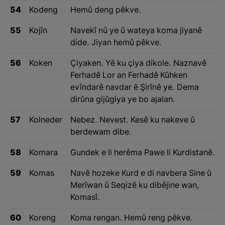
54
Kodeng
Hemû deng pêkve.
55
Kojîn
Navekî nû ye û wateya koma jiyanê
dide. Jiyan hemû pêkve.
56
Koken
Çiyaken. Yê ku çiya dikole. Naznavê
Ferhadê Lor an Ferhadê Kûhken
evîndarê navdar ê Şirînê ye. Dema
dirûna gijûgiya ye bo ajalan.
57
Kolneder
Nebez. Nevest. Kesê ku nakeve û
berdewam dibe.
58
Komara
Gundek e li herêma Pawe li Kurdistanê.
59
Komas
Navê hozeke Kurd e di navbera Sine û
Merîwan û Seqizê ku dibêjine wan,
Komasî.
60
Koreng
Koma rengan. Hemû reng pêkve.