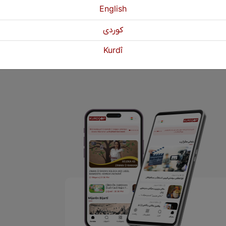
English
كوردی
Pêştir
1
2
3
Paşî
»
Kurdî