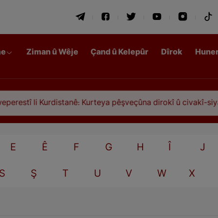
me
Ziman û Wêje
Çand û Kelepûr
Dîrok
Hune
estî li Kurdistanê: Kurteya pêşveçûna dirokî û civakî-siyasî
E
Ê
F
G
H
Î
J
S
Ş
T
U
V
W
X