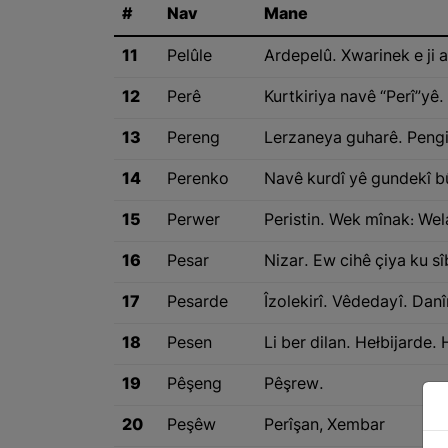
#
Nav
Mane
11
Pelûle
Ardepelû. Xwarinek e ji a
12
Perê
Kurtkiriya navê “Perî”yê.
13
Pereng
Lerzaneya guharê. Pengir
14
Perenko
Navê kurdî yê gundekî bûy
15
Perwer
Peristin. Wek mînak: We
16
Pesar
Nizar. Ew cihê çiya ku s
17
Pesarde
Îzolekirî. Vêdedayî. Danî
18
Pesen
Li ber dilan. Hełbijarde. H
19
Pêşeng
Pêşrew.
20
Peşêw
Perîşan, Xembar