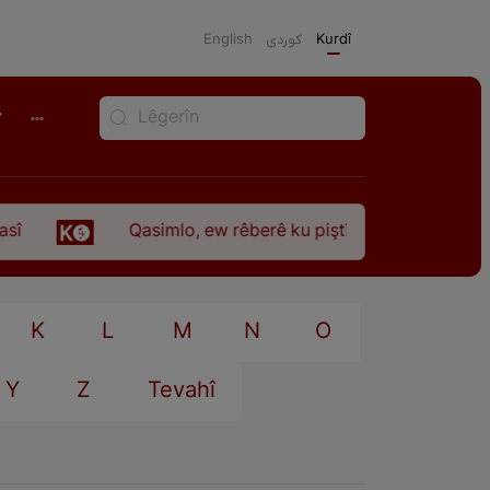
English
كوردی
Kurdî
r
Qasimlo, ew rêberê ku piştî 35 sal ji şehîdbûna w
K
L
M
N
O
Y
Z
Tevahî