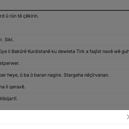
rd û rûn tê çêkirin.
. Sikl.
e li Bakûrê Kurdistanê ku dewleta Tirk a faşîst navê wê guher
latperwer.
îber heye, û ba û baran nagire. Stargeha nêçîrvanan.
na li qeraxê.
ilbijartî.