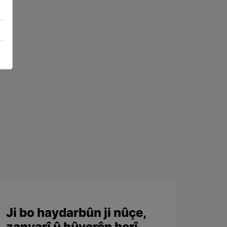
Ji bo haydarbûn ji nûçe,