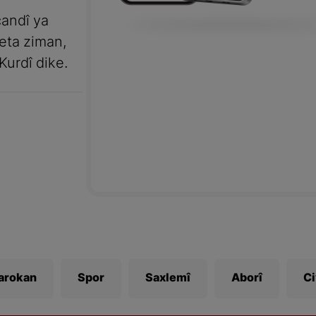
andî ya
meta ziman,
Kurdî dike.
Zarokan
Spor
Saxlemî
Aborî
C