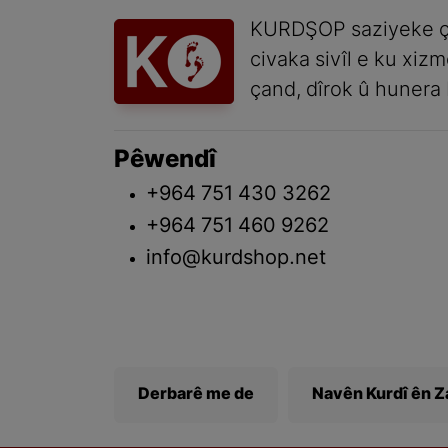
KURDŞOP saziyeke ç
civaka sivîl e ku xiz
çand, dîrok û hunera 
Pêwendî
+964 751 430 3262
+964 751 460 9262
info@kurdshop.net
Derbarê me de
Navên Kurdî ên 