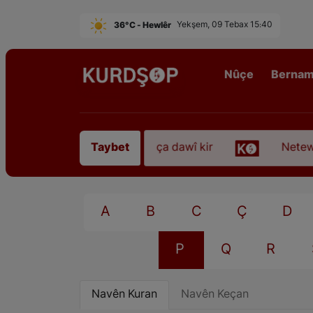
36°C - Hewlêr
Yekşem, 09 Tebax 15:40
Nûçe
Berna
ezkirî “Qadirê Sofyanî” koça dawî kir
Neteweper
Taybet
A
B
C
Ç
D
P
Q
R
Navên Kuran
Navên Keçan