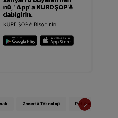
zanyarî û bûyerên herî
nû, "App"a KURDŞOP'ê
dabigirin.
KURDŞOP'ê Bişopînin
ivak
Zanist û Têknolojî
Pirtûkxane
Vî