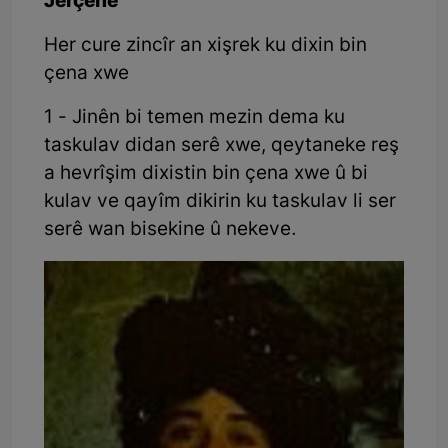
Jêrçene
Her cure zincîr an xişrek ku dixin bin
çena xwe
1 - Jinên bi temen mezin dema ku
taskulav didan serê xwe, qeytaneke reş
a hevrîşim dixistin bin çena xwe û bi
kulav ve qayîm dikirin ku taskulav li ser
serê wan bisekine û nekeve.