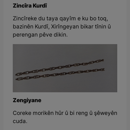
Zincîra Kurdî
Zincîreke du taya qayîm e ku bo toq,
bazinên Kurdî, Xirîngeyan bikar tînin û
perengan pêve dikin.
Zengiyane
Coreke morikên hûr û bi reng û şêweyên
cuda.