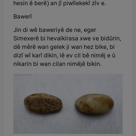
hesin ê berê) an jî piwîlekekî zîv e.
Bawerî
Jin di wê baweriyê de ne, eger
Simexerê bi hevalkirasa xwe ve bidûrin,
dê mêrê wan gelek ji wan hez bike, bi
dizî wî karî dikin, lê ev cil bê nimêj e û
nikarin bi wan cilan nimêjê bikin.