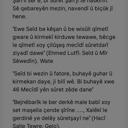
Şah li ser e, bi Sûret Şah jî tê naskirin.
Sê qebareyên mezin, navendî û biçûk jî
hene.
"Ewe Seîd be kêşan û be wisûll qîmetî
gware û kirmekî kirduwe tewawe, bêcge
le qîmetî xoy çilûşeş mecîdî sûretdarî
ziyadî dawe" (Ehmed Lutfî: Seîd û Mîr
Sêwedîn). Wate
"Seîd bi wezin û fatore, buhayê guhar û
kirmekan daye, ji bilî wê. Bi buhayê xwe
46 Mecîdî yên sûret zêde dane"
"Bejnêbarîk le ber derkê male babî xoy
set maşella çende şîrîne ...., Xalêkî le
gerdinê ye delêy sûretşayî ne" (Hacî
Salle Tewre: Gelo).