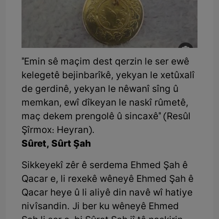
"Emin sê maçim dest qerzin le ser ewê
kelegetê bejinbarîkê, yekyan le xetûxalî
de gerdinê, yekyan le nêwanî sîng û
memkan, ewî dîkeyan le naskî rûmetê,
maç dekem prengolê û sincaxê" (Resûl
Şîrmox: Heyran).
Sûret, Sûrt Şah
Sikkeyekî zêr ê serdema Ehmed Şah ê
Qacar e, li rexekê wêneyê Ehmed Şah ê
Qacar heye û li aliyê din navê wî hatiye
nivîsandin. Ji ber ku wêneyê Ehmed