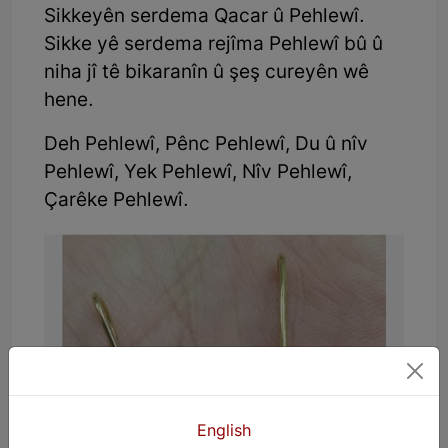
Sikkeyên serdema Qacar û Pehlewî.
Sikke yê serdema rejîma Pehlewî bû û
niha jî tê bikaranîn û şeş cureyên wê
hene.
Deh Pehlewî, Pênc Pehlewî, Du û nîv
Pehlewî, Yek Pehlewî, Nîv Pehlewî,
Çarêke Pehlewî.
English