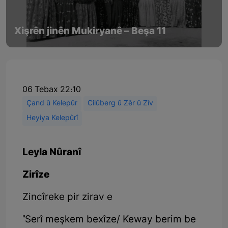
Xişrên jinên Mukiryanê – Beşa 11
06 Tebax 22:10
Çand û Kelepûr
Cilûberg û Zêr û Zîv
Heyiya Kelepûrî
Leyla Nûranî
Zirîze
Zincîreke pir zirav e
"Serî meşkem bexîze/ Keway berim be