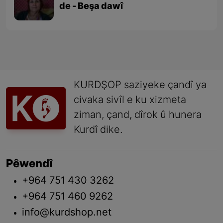
de - Beşa dawî
KURDŞOP saziyeke çandî ya
civaka sivîl e ku xizmeta
ziman, çand, dîrok û hunera
Kurdî dike.
Pêwendî
+964 751 430 3262
+964 751 460 9262
info@kurdshop.net