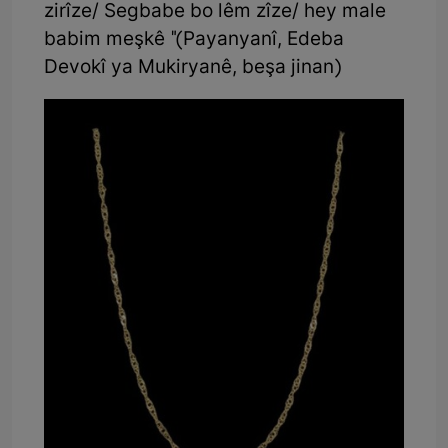
zirîze/ Segbabe bo lêm zîze/ hey male
babim meşkê "(Payanyanî, Edeba
Devokî ya Mukiryanê, beşa jinan)