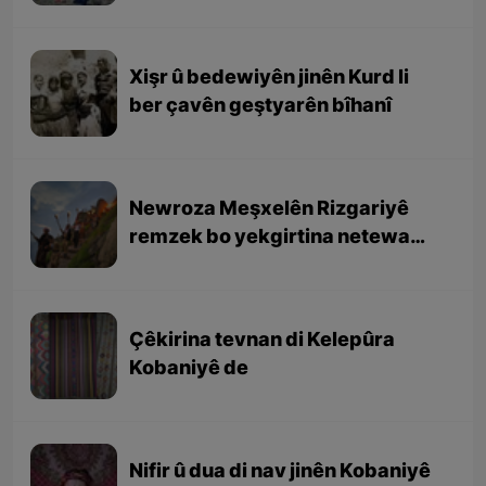
Xişr û bedewiyên jinên Kurd li
ber çavên geştyarên bîhanî
Newroza Meşxelên Rizgariyê
remzek bo yekgirtina netewa
Kurd e
Çêkirina tevnan di Kelepûra
Kobaniyê de
Nifir û dua di nav jinên Kobaniyê