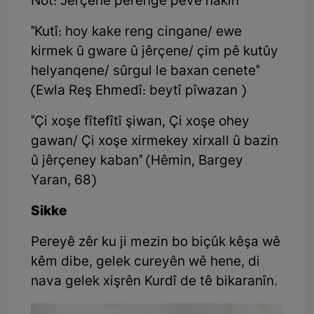
Not: Jêrçene perengê pêve nakin
"Kutî: hoy kake reng cingane/ ewe
kirmek û gware û jêrçene/ çim pê kutûy
helyanqene/ sûrgul le baxan cenete"
(Ewla Reş Ehmedî: beytî pîwazan )
"Çi xoşe fîtefîtî şiwan, Çi xoşe ohey
gawan/ Çi xoşe xirmekey xirxall û bazin
û jêrçeney kaban" (Hêmin, Bargey
Yaran, 68)
Sikke
Pereyê zêr ku ji mezin bo biçûk kêşa wê
kêm dibe, gelek cureyên wê hene, di
nava gelek xişrên Kurdî de tê bikaranîn.