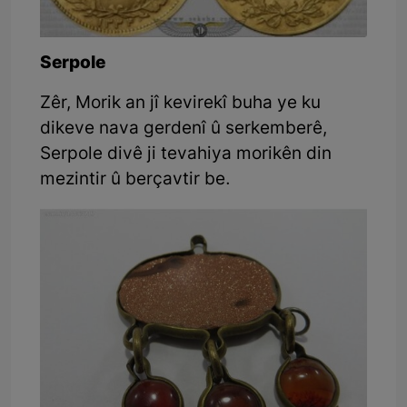
Serpole
Zêr, Morik an jî kevirekî buha ye ku
dikeve nava gerdenî û serkemberê,
Serpole divê ji tevahiya morikên din
mezintir û berçavtir be.