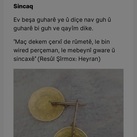
Sincaq
Ev beşa guharê ye û diçe nav guh û
guharê bi guh ve qayîm dike.
"Maç dekem çerxî de rûmetê, le bin
wired perçeman, le mebeynî gware û
sincaxê" (Resûl Şîrmox: Heyran)