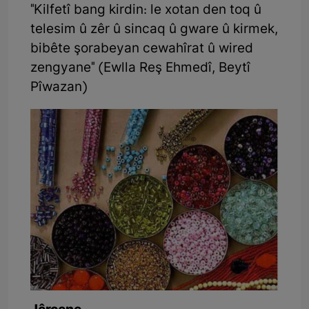
"Kilfetî bang kirdin: le xotan den toq û
telesim û zêr û sincaq û gware û kirmek,
bibête şorabeyan cewahîrat û wired
zengyane" (Ewlla Reş Ehmedî, Beytî
Pîwazan)