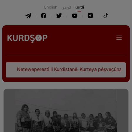
English
كوردی
Kurdî
li Kurdistanê: Kurteya pêşveçûna dirokî û civakî-siyasî