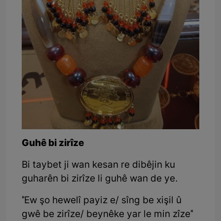
Guhê bi zirîze
Bi taybet ji wan kesan re dibêjin ku
guharên bi zirîze li guhê wan de ye.
"Ew şo hewelî payiz e/ sîng be xişil û
gwê be zirîze/ beynêke yar le min zîze"