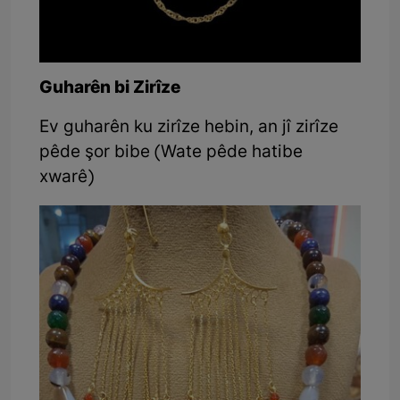
Guharên bi Zirîze
Ev guharên ku zirîze hebin, an jî zirîze
pêde şor bibe (Wate pêde hatibe
xwarê)