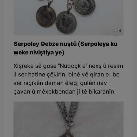
Serpoley Qebze nuştû (Serpoleya ku
weke niviştiya ye)
Xişreke sê goşe "Nuqoçk e" nexş û resim
li ser hatine çêkirin, binê vê qiran e. bo
ser niçikên daman êleg, gulên nav
çavan û mêxekbendan jî tê bikaranîn.