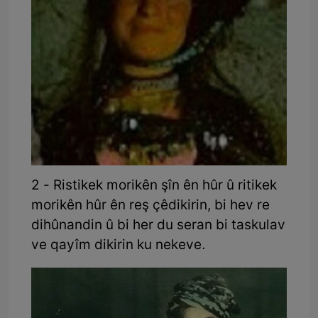
2 - Ristikek morikên şîn ên hûr û ritikek
morikên hûr ên reş çêdikirin, bi hev re
dihûnandin û bi her du seran bi taskulav
ve qayîm dikirin ku nekeve.