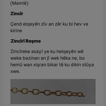
(Mamlê)
Zincîr
Çend elqeyên zîv an zêr ku bi hev ve
kirine
Zincîrî Reşme
Zincîreke asayî ye ku helqeyên wê
weke bazinan an jî wek hêka ne, bo
hemû wan xişran bikar tê ku dikin stûya
xwe.