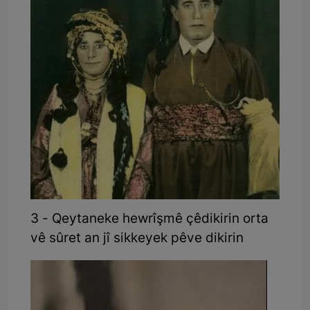
3 - Qeytaneke hewrîşmê çêdikirin orta
vê sûret an jî sikkeyek pêve dikirin