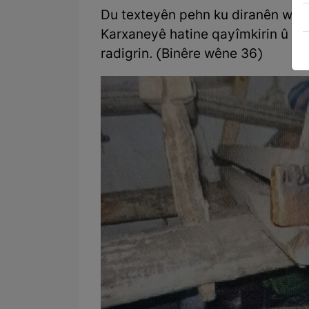
Du texteyên pehn ku diranên wê he
Karxaneyê hatine qayîmkirin û li 
radigrin. (Binêre wêne 36)