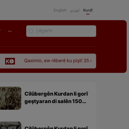
English
كوردی
Kurdî
r
mlo, ew rêberê ku piştî 35 sal ji şehîdbûna wî hê jî rêbaza wî 
Cilûbergên Kurdan li gorî
geştyaran di salên 1501-
1979 – beşa 3yem (dawî)