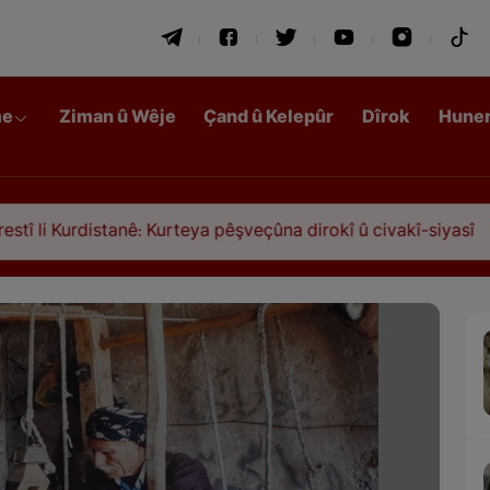
me
Ziman û Wêje
Çand û Kelepûr
Dîrok
Hune
ê: Kurteya pêşveçûna dirokî û civakî-siyasî
Qasi