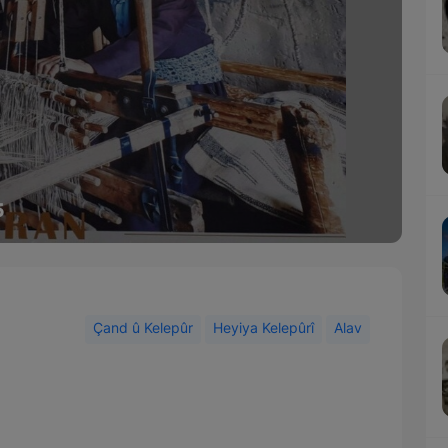
5
Çand û Kelepûr
Heyiya Kelepûrî
Alav