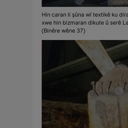
Hin caran li şûna wî textikê ku di
xwe hin bizmaran dikute û serê 
(Binêre wêne 37)