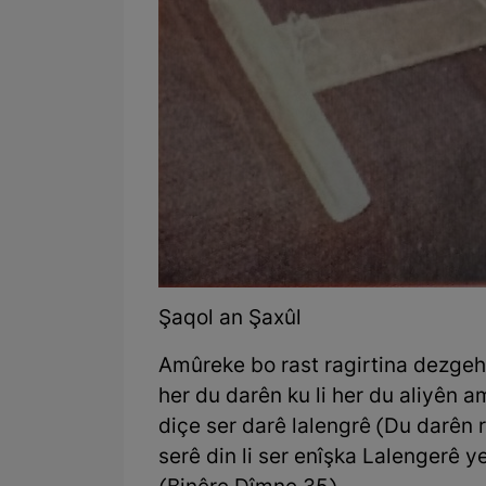
Şaqol an Şaxûl
Amûreke bo rast ragirtina dezgehê
her du darên ku li her du aliyên a
diçe ser darê lalengrê (Du darên r
serê din li ser enîşka Lalengerê ye