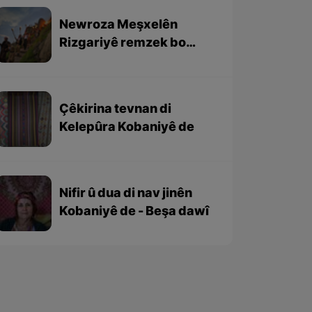
Newroza Meşxelên
Rizgariyê remzek bo
yekgirtina netewa Kurd
e
Çêkirina tevnan di
Kelepûra Kobaniyê de
Nifir û dua di nav jinên
Kobaniyê de - Beşa dawî