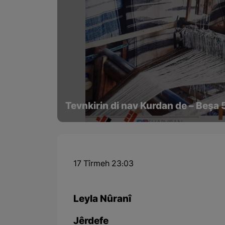
Tevnkirin di nav Kurdan de – Beşa 
17 Tîrmeh 23:03
Leyla Nûranî
Jêrdefe