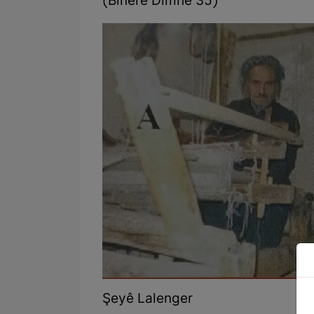
(Binêre Dîmne 35)
Şeyê Lalenger