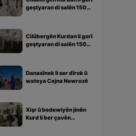
Cilûbergên Kurdan li gorî
geştyaran di salên 1501-
1979 – beşa 2yem
Cilûbergên Kurdan li gorî
geştyaran di salên 1501-
1979 – beşa 1em
Danasînek li ser dîrok û
wateya Cejna Newrozê
Xişr û bedewiyên jinên
Kurd li ber çavên
geştyarên bîhanî