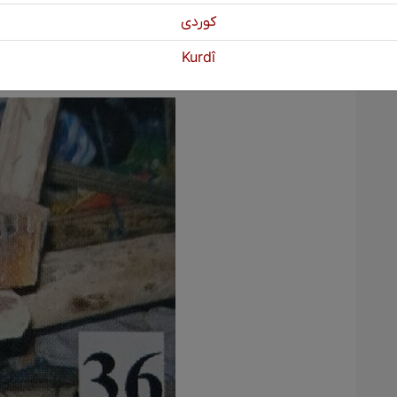
ne li her du aliyên Lalenger li ser
كوردی
her du aliyan serê bizmarên Lalengerê
Kurdî