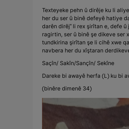
Texteyeke pehn û dirêje ku li aliyek
her du ser û binê defeyê hatiye d
darên dirêj" li rex şirîtan e, defe û
ragirtin, ser û binê şe dikeve ser
tundkirina şirîtan şe li cihê xwe qa
navbera her du xîştaran derdikeve
Saçîn/ Sakîn/Sançîn/ Sekîne
Dareke bi awayê herfa (L) ku bi a
(binêre dimenê 34)