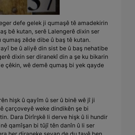
eger defe gelek ji qumaşê tê amadekirin
aş bê kutan, serê Lalengerê dixin ser
 û qumaş zêde dibe û baş tê kutan.
yî be û aliyê din sist be û baş nehatibe
rê dixin ser diranekî din a şe ku bikarin
de çêkin, wê demê qumaş bi yek qayde
n hişk û qayîm û ser û binê wê jî ji
 wê çarçoveyê weke dindikên şe bi
n. Dara Dirîrşkê li derve hişk û li hundir
ê qamîşan bi tûjî tên danîn û li ser
era her diraneke şeyan de du tayê ben