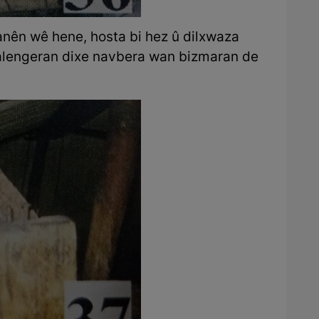
ranên wê hene, hosta bi hez û dilxwaza
Lalengeran dixe navbera wan bizmaran de