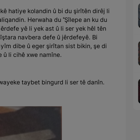
ê hatiye kolandin û bi du şirîtên dirêj li
aliqandin. Herwaha du "Şîlepe an ku du
 jêrdefe yê li yek ast û li ser yek hêl tên
 xîştara navbera defe û jêrdefeyê. Bi
yîm dibe û eger şirîtan sist bikin, şe di
 û li cihê xwe namîne.
wayeke taybet bingurd li ser tê danîn.