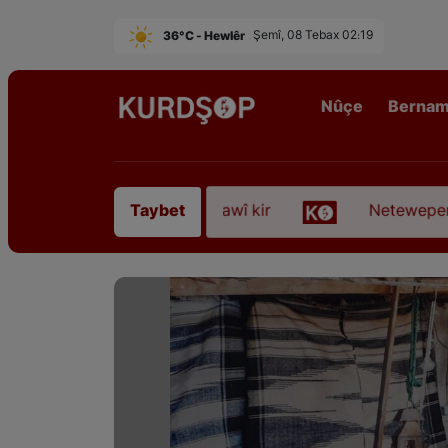
36°C - Hewlêr
Şemî, 08 Tebax 02:19
Nûçe
Berna
ofyanî” koça dawî kir
Neteweperestî li Kurdistan
Taybet