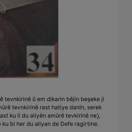
 tevnkirinê û em dikarin bêjin beşeke ji
mûrê tevnkirinê rast hatiye danîn, serek
ast ku li du aliyên amûrê tevkirinê ne),
 ku bi her du aliyan de Defe ragirtine.