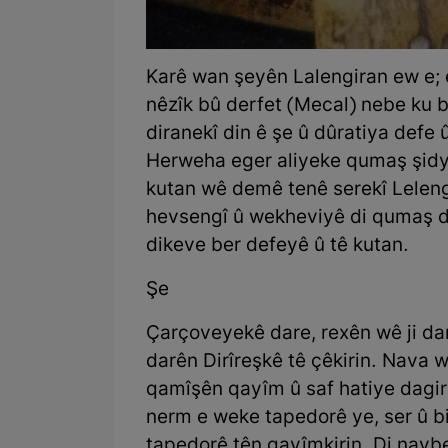
Karê wan şeyên Lalengiran ew e; 
nêzîk bû derfet (Mecal) nebe ku b
diranekî din ê şe û dûratiya defe
Herweha eger aliyeke qumaş şidya
kutan wê demê tenê serekî Lelenge
hevsengî û wekheviyê di qumaş 
dikeve ber defeyê û tê kutan.
Şe
Çarçoveyekê dare, rexên wê ji darê
darên Dirîreşkê tê çêkirin. Nava
qamîşên qayîm û saf hatiye dagirti
nerm e weke tapedorê ye, ser û bin
tapedorê tên qayîmkirin. Di navb