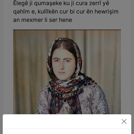
Êlegê ji qumaşeke ku ji cura zerrî yê
qahîm e, kulîlkên cur bi cur ên hewrişim
an mexmer li ser hene