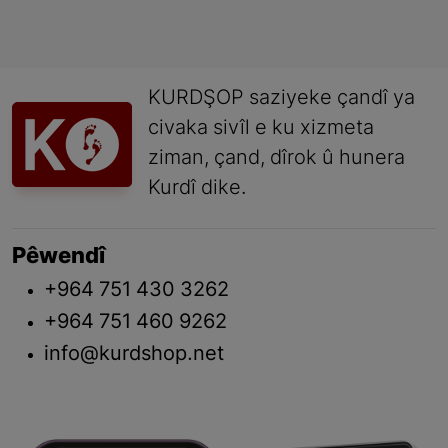
KURDŞOP saziyeke çandî ya
civaka sivîl e ku xizmeta
ziman, çand, dîrok û hunera
Kurdî dike.
Pêwendî
+964 751 430 3262
+964 751 460 9262
info@kurdshop.net