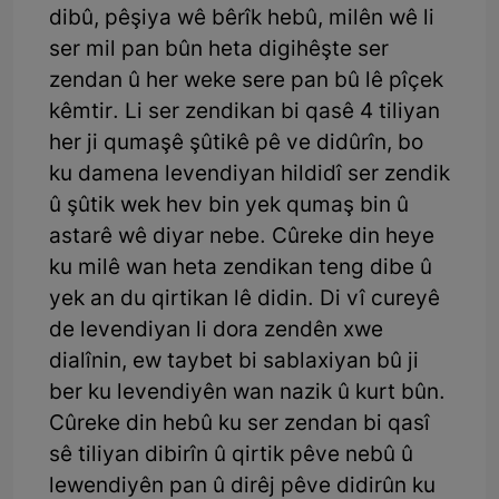
dibû, pêşiya wê bêrîk hebû, milên wê li
ser mil pan bûn heta digihêşte ser
zendan û her weke sere pan bû lê pîçek
kêmtir. Li ser zendikan bi qasê 4 tiliyan
her ji qumaşê şûtikê pê ve didûrîn, bo
ku damena levendiyan hildidî ser zendik
û şûtik wek hev bin yek qumaş bin û
astarê wê diyar nebe. Cûreke din heye
ku milê wan heta zendikan teng dibe û
yek an du qirtikan lê didin. Di vî cureyê
de levendiyan li dora zendên xwe
dialînin, ew taybet bi sablaxiyan bû ji
ber ku levendiyên wan nazik û kurt bûn.
Cûreke din hebû ku ser zendan bi qasî
sê tiliyan dibirîn û qirtik pêve nebû û
lewendiyên pan û dirêj pêve didirûn ku