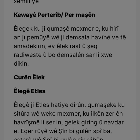
xemilî ye
Kewayê Perterîb/ Per maşên
Êlegek ku ji qumaşê mexmer e, ku hirî
an jî pemûyê wê ji demsala havînê ve tê
amadekirin, ev êlek rast û şeq
radiweste û bo demsalên sar li xwe
dikin.
Curên Êlek
Êlegê Etles
Êlegê ji Etles hatiye dirûn, qumaşeke ku
sitûra wê weke mexmer, kulîlkên zer ên
havrîşmê li ser in, gelek giring û navdar
e. Eger rûyê wê Şîn bi gulên spî ba,