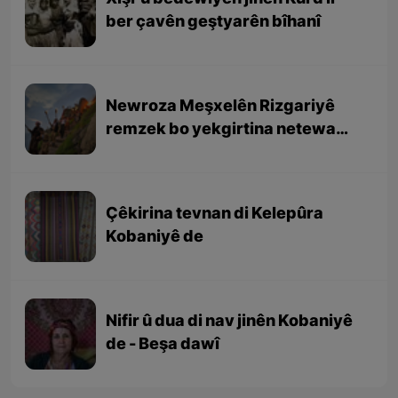
ber çavên geştyarên bîhanî
Newroza Meşxelên Rizgariyê
remzek bo yekgirtina netewa
Kurd e
Çêkirina tevnan di Kelepûra
Kobaniyê de
Nifir û dua di nav jinên Kobaniyê
de - Beşa dawî