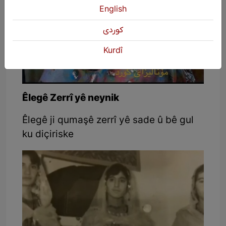
English
كوردی
Kurdî
Êlegê Zerrî yê neynik
Êlegê ji qumaşê zerrî yê sade û bê gul
ku diçiriske