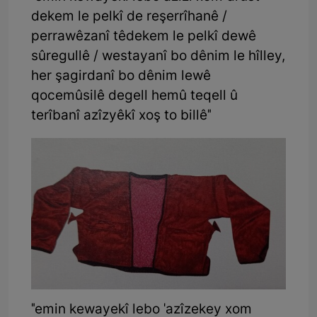
dekem le pelkî de reşerrîhanê /
perrawêzanî tê­dekem le pelkî dewê
sûregullê / westayanî bo dênim le hîlley,
her şagirdanî bo dênim lewê
qocemûsilê degell hemû teqell û
terîbanî azîzyêkî xoş to billê"
"emin kewayekî lebo 'azîzekey xom