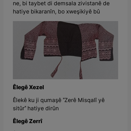
ne, bi taybet di demsala zivistanê de
hatiye bikaranîn, bo xweşikiyê bû
Êlegê Xezel
Êlekê ku ji qumaşê "Zerê Misqalî yê
sitûr" hatiye dirûn
Êlegê Zerrî