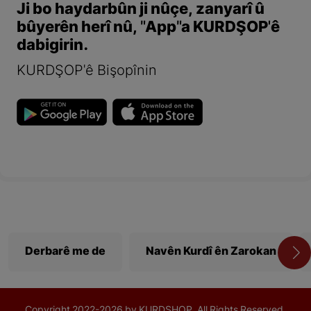
Ji bo haydarbûn ji nûçe, zanyarî û
bûyerên herî nû, "App"a KURDŞOP'ê
dabigirin.
KURDŞOP'ê Bişopînin
Derbarê me de
Navên Kurdî ên Zarokan
Copyright
2022-
2026 by KURDSHOP. All Rights Reserved.