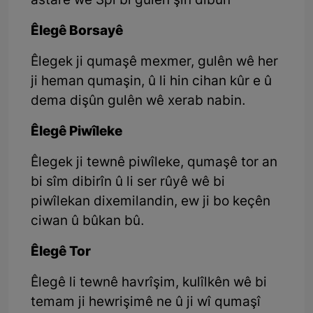
astarê wê Spî bi gulên şîn dibûn
Êlegê Borsayê
Êlegek ji qumaşê mexmer, gulên wê her
ji heman qumaşin, û li hin cihan kûr e û
dema dişûn gulên wê xerab nabin.
Êlegê Piwîleke
Êlegek ji tewnê piwîleke, qumaşê tor an
bi sîm dibirîn û li ser rûyê wê bi
piwîlekan dixemilandin, ew ji bo keçên
ciwan û bûkan bû.
Êlegê Tor
Êlegê li tewnê havrîşim, kulîlkên wê bi
temam ji hewrişimê ne û ji wî qumaşî