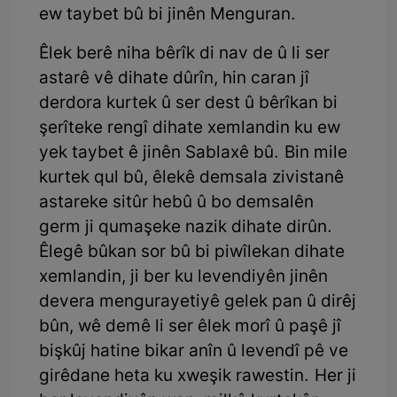
ew taybet bû bi jinên Menguran.
Êlek berê niha bêrîk di nav de û li ser
astarê vê dihate dûrîn, hin caran jî
derdora kurtek û ser dest û bêrîkan bi
şerîteke rengî dihate xemlandin ku ew
yek taybet ê jinên Sablaxê bû. Bin mile
kurtek qul bû, êlekê demsala zivistanê
astareke sitûr hebû û bo demsalên
germ ji qumaşeke nazik dihate dirûn.
Êlegê bûkan sor bû bi piwîlekan dihate
xemlandin, ji ber ku levendiyên jinên
devera mengurayetiyê gelek pan û dirêj
bûn, wê demê li ser êlek morî û paşê jî
bişkûj hatine bikar anîn û levendî pê ve
girêdane heta ku xweşik rawestin. Her ji