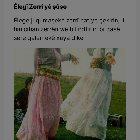
Êlegî Zerrî yê şûşe
Êlegê ji qumaşeke zerrî hatiye çêkirin, li
hin cihan zerrên wê bilindtir in bi qasê
sere qelemekê xuya dike