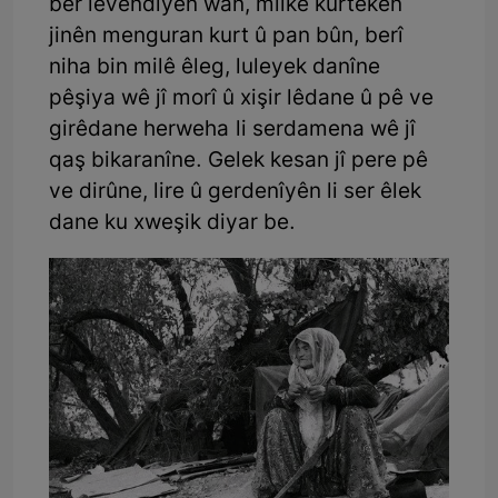
ber levendiyên wan, milkê kurtekên
jinên menguran kurt û pan bûn, berî
niha bin milê êleg, luleyek danîne
pêşiya wê jî morî û xişir lêdane û pê ve
girêdane herweha li serdamena wê jî
qaş bikaranîne. Gelek kesan jî pere pê
ve dirûne, lire û gerdenîyên li ser êlek
dane ku xweşik diyar be.