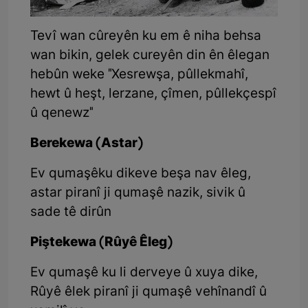
Tevî wan cûreyên ku em ê niha behsa
wan bikin, gelek cureyên din ên êlegan
hebûn weke "Xesrewşa, pûllekmahî,
hewt û heşt, lerzane, çîmen, pûllekçespî
û qenewz"
Berekewa (Astar)
Ev qumaşêku dikeve beşa nav êleg,
astar piranî ji qumaşê nazik, sivik û
sade tê dirûn
Piştekewa (Rûyê Êleg)
Ev qumaşê ku li derveye û xuya dike,
Rûyê êlek piranî ji qumaşê vehînandî û