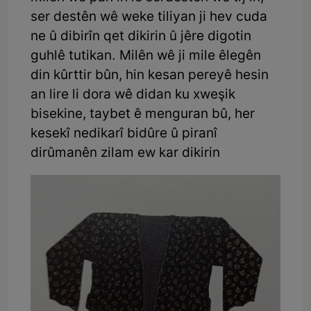
ser destên wê weke tiliyan ji hev cuda
ne û dibirîn qet dikirin û jêre digotin
guhlê tutikan. Milên wê ji mile êlegên
din kûrttir bûn, hin kesan pereyê hesin
an lire li dora wê didan ku xweşik
bisekine, taybet ê menguran bû, her
kesekî nedikarî bidûre û piranî
dirûmanên zilam ew kar dikirin