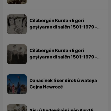
beşa 3yem (dawî)
Cilûbergên Kurdan li gorî
geştyaran di salên 1501-1979 –
beşa 2yem
Cilûbergên Kurdan li gorî
geştyaran di salên 1501-1979 –
beşa 1em
Danasînek li ser dîrok û wateya
Cejna Newrozê
Xişr û bedewiyên jinên Kurd li