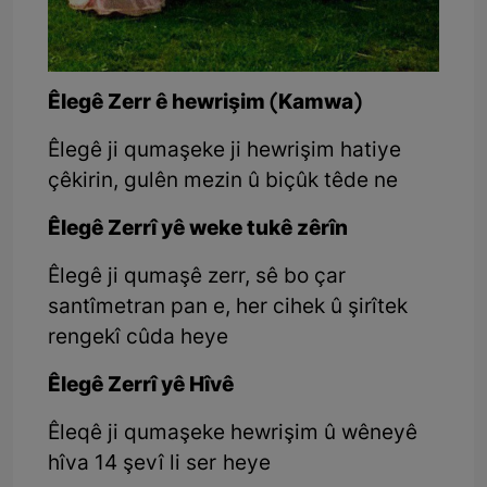
Êlegê Zerr ê hewrişim (Kamwa)
Êlegê ji qumaşeke ji hewrişim hatiye
çêkirin, gulên mezin û biçûk têde ne
Êlegê Zerrî yê weke tukê zêrîn
Êlegê ji qumaşê zerr, sê bo çar
santîmetran pan e, her cihek û şirîtek
rengekî cûda heye
Êlegê Zerrî yê Hîvê
Êleqê ji qumaşeke hewrişim û wêneyê
hîva 14 şevî li ser heye