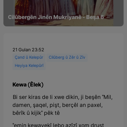
Cilûbergên Jinên Mukriyanê - Beşa 6
21 Gulan 23:52
Çand û Kelepûr
Cilûberg û Zêr û Zîv
Heyiya Kelepûrî
Kewa (Êlek)
Bi ser kiras de li xwe dikin, ji beşên "Mil,
damen, şaqel, pişt, berçêl an paxel,
bêrîk û kijik" pêk tê
"emin kewayekî lebo azîzî xom drust