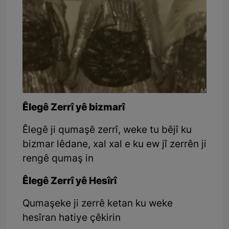
Êlegê Zerrî yê bizmarî
Êlegê ji qumaşê zerrî, weke tu bêjî ku
bizmar lêdane, xal xal e ku ew jî zerrên ji
rengê qumaş in
Êlegê Zerrî yê Hesîrî
Qumaşeke ji zerrê ketan ku weke
hesîran hatiye çêkirin