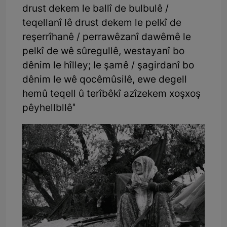
drust dekem le ballî de bulbulê /
teqellanî lê drust dekem le pelkî de
reşerrîhanê / perrawêzanî dawêmê le
pelkî de wê sûregullê, westayanî bo
dênim le hîlley; le şamê / şagirdanî bo
dênim le wê qocê­mûsilê, ewe degell
hemû teqell û terîbêkî azîzekem xoş­xoş
pêy­hellbllê"