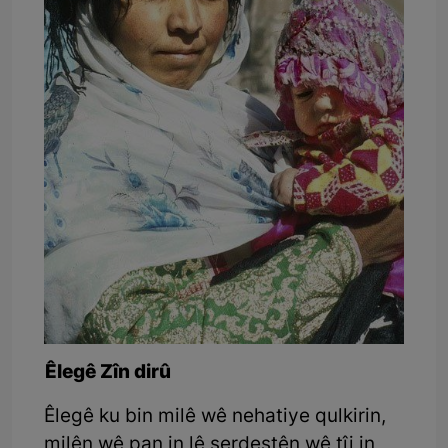
Êlegê Zîn dirû
Êlegê ku bin milê wê nehatiye qulkirin,
milên wê pan in lê serdestên wê tîj in,