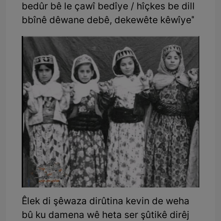
bedûr bê le çawî bedîye / hîç­kes be dill
bbînê dêwane debê, dekewête kêwîye"
Êlek di şêwaza dirûtina kevin de weha
bû ku damena wê heta ser şûtikê dirêj