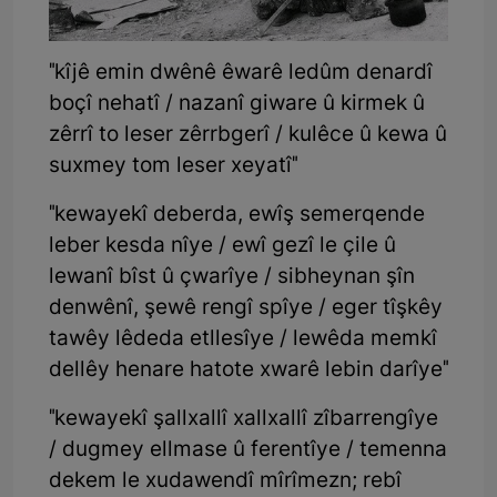
"kîjê emin dwênê êwarê ledûm denardî
boçî nehatî / nazanî giware û kirmek û
zêrrî to leser zêrrbgerî / kulêce û kewa û
suxmey tom leser xeyatî"
"kewayekî deberda, ewîş semerqende
leber kes­da nîye / ewî gezî le çile û
lewanî bîst û çwarîye / sibheynan şîn
denwênî, şewê rengî spîye / eger tîşkêy
tawêy lê­deda etllesîye / lewêda memkî
dellêy henare hatote xwarê lebin darîye"
"kewayekî şall­xallî xall­xallî zîbarrengîye
/ dugmey ellmase û ferentîye / temenna
dekem le xudawendî mîrî­mezn; rebî