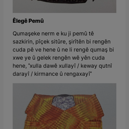
Êlegê Pemû
Qumaşeke nerm e ku ji pemû tê
sazkirin, pîçek sitûre, şirîtên bi rengên
cuda pê ve hene û ne li rengê qumaş bi
xwe ye û gelek rengên wê yên cuda
hene, "xulla dawê xullayî / keway qutnî
darayî / kirmance û rengaxayî"