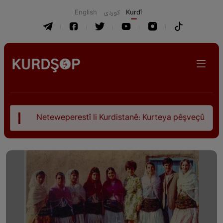
English
كوردی
Kurdî
perestî li Kurdistanê: Kurteya pêşveçûna dirokî û civakî-siy