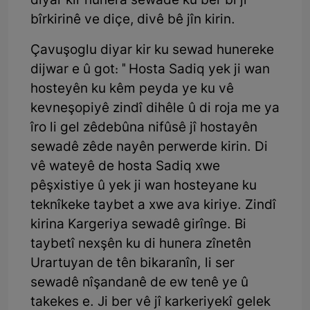
diyar kir hunera sewadê ku ber bi ji
bîrkirinê ve diçe, divê bê jîn kirin.
Çavuşoglu diyar kir ku sewad hunereke
dijwar e û got: " Hosta Sadiq yek ji wan
hosteyên ku kêm peyda ye ku vê
kevneşopiyê zindî dihêle û di roja me ya
îro li gel zêdebûna nifûsê jî hostayên
sewadê zêde nayên perwerde kirin. Di
vê wateyê de hosta Sadiq xwe
pêşxistiye û yek ji wan hosteyane ku
teknîkeke taybet a xwe ava kiriye. Zindî
kirina Kargeriya sewadê girînge. Bi
taybetî nexşên ku di hunera zînetên
Urartuyan de tên bikaranîn, li ser
sewadê nîşandanê de ew tenê ye û
takekes e. Ji ber vê jî karkeriyekî gelek