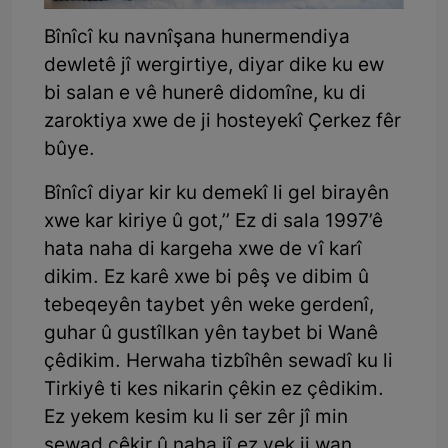
Bînîcî ku navnîşana hunermendiya
dewletê jî wergirtiye, diyar dike ku ew
bi salan e vê hunerê didomîne, ku di
zaroktiya xwe de ji hosteyekî Çerkez fêr
bûye.
Bînîcî diyar kir ku demekî li gel birayên
xwe kar kiriye û got,’’ Ez di sala 1997’ê
hata naha di kargeha xwe de vî karî
dikim. Ez karê xwe bi pêş ve dibim û
tebeqeyên taybet yên weke gerdenî,
guhar û gustîlkan yên taybet bi Wanê
çêdikim. Herwaha tizbîhên sewadî ku li
Tirkiyê ti kes nikarin çêkin ez çêdikim.
Ez yekem kesim ku li ser zêr jî min
sewad çêkir û naha jî ez yek ji wan