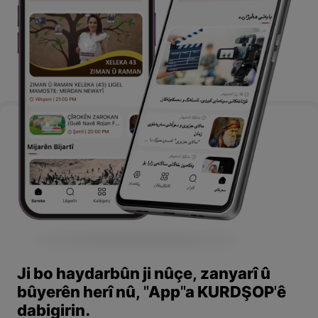
Ji bo haydarbûn ji nûçe, zanyarî û
bûyerên herî nû, "App"a KURDŞOP'ê
dabigirin.