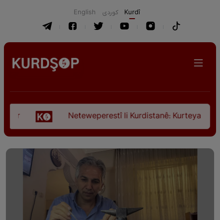
English
كوردی
Kurdî
Neteweperestî li Kurdistanê: Kurteya pêşveçûna di