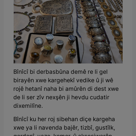
Bînîcî bi derbasbûna demê re li gel
birayên xwe kargehekî vedike û ji wê
rojê hetanî naha bi amûrên di dest xwe
de li ser zîv nexşên ji hevdu cudatir
dixemilîne.
Bînîcî ku her roj sibehan diçe kargeha
xwe ya li navenda bajêr, tizbî, gustîlk,