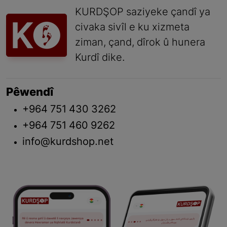
KURDŞOP saziyeke çandî ya
civaka sivîl e ku xizmeta
ziman, çand, dîrok û hunera
Kurdî dike.
Pêwendî
+964 751 430 3262
+964 751 460 9262
info@kurdshop.net