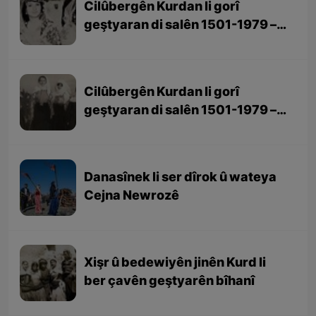
Cilûbergên Kurdan li gorî
geştyaran di salên 1501-1979 –
beşa 2yem
Cilûbergên Kurdan li gorî
geştyaran di salên 1501-1979 –
beşa 1em
Danasînek li ser dîrok û wateya
Cejna Newrozê
Xişr û bedewiyên jinên Kurd li
ber çavên geştyarên bîhanî