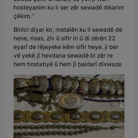
hosteyanim ku li ser zêr sewadê dikarim
çêkim.’’
Bînîcî diyar kir, metalên ku li sewadê de
hene, risas, zîv û sifir in û di zêrên 22
eyarî de rêjeyeke kêm sifir heye, ji ber
vê yekê jî hevdana sewadê bi zêr re
hem hostatiyê û hem jî baldarî dixwaze.