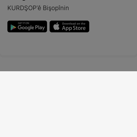
KURDŞOP'ê Bişopînin
Derbarê me de
Navên Kurdî ên Zarokan
Copyright
2022-
2026 by KURDSHOP. All Rights Reserved.
Contact
Privacy Policy
Terms and Conditions