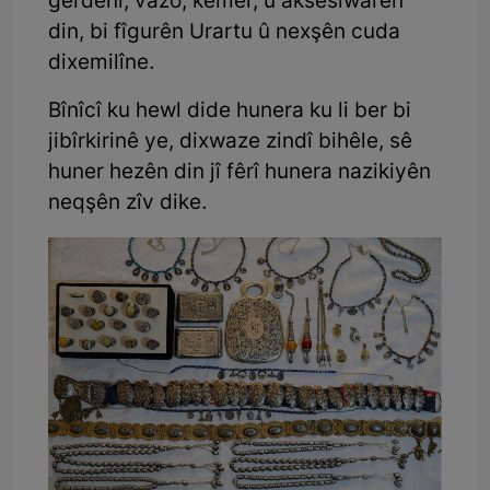
gerdenî, vazo, kemer, û aksesiwarên
din, bi fîgurên Urartu û nexşên cuda
dixemilîne.
Bînîcî ku hewl dide hunera ku li ber bi
jibîrkirinê ye, dixwaze zindî bihêle, sê
huner hezên din jî fêrî hunera nazikiyên
neqşên zîv dike.