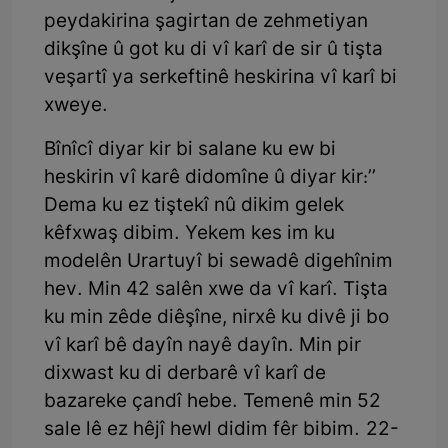
peydakirina şagirtan de zehmetiyan
dikşîne û got ku di vî karî de sir û tişta
veşartî ya serkeftinê heskirina vî karî bi
xweye.
Bînîcî diyar kir bi salane ku ew bi
heskirin vî karê didomîne û diyar kir:’’
Dema ku ez tiştekî nû dikim gelek
kêfxwaş dibim. Yekem kes im ku
modelên Urartuyî bi sewadê digehînim
hev. Min 42 salên xwe da vî karî. Tişta
ku min zêde diêşîne, nirxê ku divê ji bo
vî karî bê dayîn nayê dayîn. Min pir
dixwast ku di derbarê vî karî de
bazareke çandî hebe. Temenê min 52
sale lê ez hêjî hewl didim fêr bibim. 22-