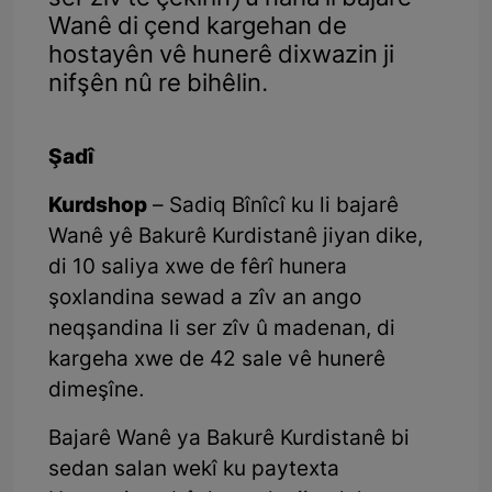
Wanê di çend kargehan de
hostayên vê hunerê dixwazin ji
nifşên nû re bihêlin.
Şadî
Kurdshop
– Sadiq Bînîcî ku li bajarê
Wanê yê Bakurê Kurdistanê jiyan dike,
di 10 saliya xwe de fêrî hunera
şoxlandina sewad a zîv an ango
neqşandina li ser zîv û madenan, di
kargeha xwe de 42 sale vê hunerê
dimeşîne.
Bajarê Wanê ya Bakurê Kurdistanê bi
sedan salan wekî ku paytexta