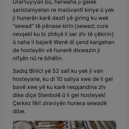
Urartuyiyan bû, herwaha ji gelek
şaristaniyetan re malûvantî kiriye û yek
ji hunerên karê destî yê giring ku wek
‘’sewad’’ tê pênase kirin (sewad; cure
nexşekî ku bi zîrêçê li ser zîv tê çêkirin)
û naha li bajarê Wanê di çend kargehan
de hostayên vê hunerê dixwazin ji
nifşên nû re bihêlin.
Sadiq Bînîcî yê 52 salî ku yek ji van
hosteyane, ku di 10 saliya xwe de li gel
bavê xwe yê ku karê neqşandina zîv
dike diçe Stenbolê û li gel hosteyekî
Çerkez fêrî ziraviyên hunera sewadê
dibe.