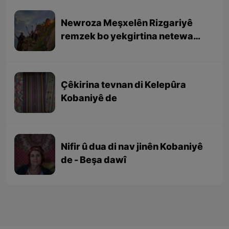
Newroza Meşxelên Rizgariyê
remzek bo yekgirtina netewa
Kurd e
Çêkirina tevnan di Kelepûra
Kobaniyê de
Nifir û dua di nav jinên Kobaniyê
de - Beşa dawî