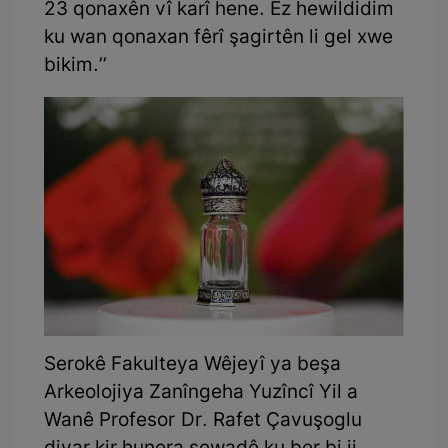
23 qonaxên vî karî hene. Ez hewildidim
ku wan qonaxan fêrî şagirtên li gel xwe
bikim.’’
Serokê Fakulteya Wêjeyî ya beşa
Arkeolojiya Zanîngeha Yuzîncî Yil a
Wanê Profesor Dr. Rafet Çavuşoglu