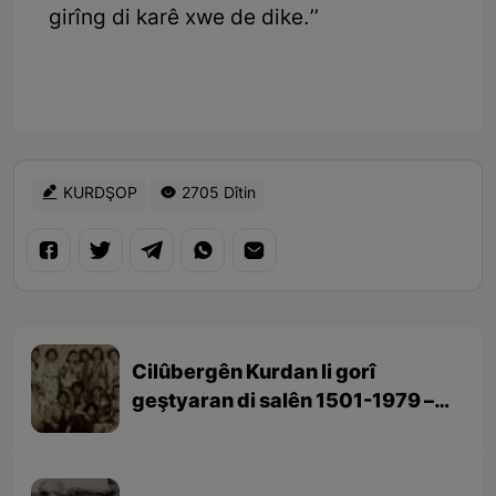
girîng di karê xwe de dike.’’
KURDŞOP
2705 Dîtin
Cilûbergên Kurdan li gorî
geştyaran di salên 1501-1979 –
beşa 3yem (dawî)