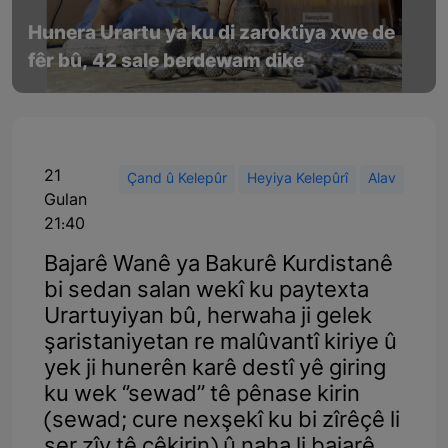
Hunera Urartu ya ku di zaroktiya xwe de
fêr bû, 42 sale berdewam dike
21
Çand û Kelepûr
Heyiya Kelepûrî
Alav
Gulan
21:40
Bajarê Wanê ya Bakurê Kurdistanê
bi sedan salan wekî ku paytexta
Urartuyiyan bû, herwaha ji gelek
şaristaniyetan re malûvantî kiriye û
yek ji hunerên karê destî yê giring
ku wek ‘’sewad’’ tê pênase kirin
(sewad; cure nexşekî ku bi zîrêçê li
ser zîv tê çêkirin) û naha li bajarê