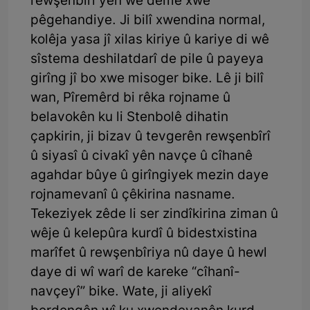
rewşenbîrî yên wê demê xwe
pêgehandiye. Ji bilî xwendina normal,
kolêja yasa jî xilas kiriye û kariye di wê
sîstema deshilatdarî de pile û payeya
girîng jî bo xwe misoger bike. Lê ji bilî
wan, Pîremêrd bi rêka rojname û
belavokên ku li Stenbolê dihatin
çapkirin, ji bizav û tevgerên rewşenbîrî
û siyasî û civakî yên navçe û cîhanê
agahdar bûye û girîngiyek mezin daye
rojnamevanî û çêkirina nasname.
Tekeziyek zêde li ser zindîkirina ziman û
wêje û kelepûra kurdî û bidestxistina
marîfet û rewşenbîriya nû daye û hewl
daye di wî warî de kareke “cîhanî-
navçeyî” bike. Wate, ji aliyekî