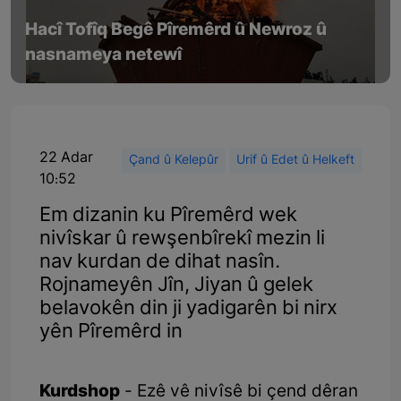
Hacî Tofîq Begê Pîremêrd û Newroz û
nasnameya netewî
22 Adar
Çand û Kelepûr
Urif û Edet û Helkeft
10:52
Em dizanin ku Pîremêrd wek
nivîskar û rewşenbîrekî mezin li
nav kurdan de dihat nasîn.
Rojnameyên Jîn, Jiyan û gelek
belavokên din ji yadigarên bi nirx
yên Pîremêrd in
Kurdshop
- Ezê vê nivîsê bi çend dêran