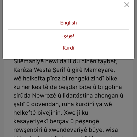
e. Ji ber wê jî, destpêkê bi nivîsîna çend
helbestan li ser bihar û Newrozê rêçek
vekir û paşê ji ber bûyerên siyasî, bi
English
danîna sirûda bihêz ya Newrozê, ku
zêdetirî sed salan e tê gotin û çi kurdek
كوردی
nîne ku nebihîstibe, bi rêka ziman ew
Kurdî
hizra kûr xist mêjiyê xelkê û paşê li
Silêmaniyê hewl da li du cihên taybet,
Karêza Westa Şerîf û girê Mameyare,
wê helkefta pîroz bi rengekî zindî bike
ku her kes tê de beşdar bibe û bi gotina
sirûda Newrozê û lidarxistina ahengan û
şahî û govendan, ruha kurdinî ya wê
helkeftê bivejînin. Xwe jî ku
kesayetiyekî berçav û pêşengê
rewşenbîrî û xwendevariyê bûye, wisa