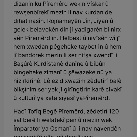
dizanin ku Pîremêrd wek nivîskar û
rewşenbîrekî mezin li nav kurdan de
dihat nasîn. Rojnameyên Jîn, Jiyan û
gelek belavokên din ji yadigarên bi nirx
yên Pîremêrd in. Helbest û nivîsên wî jî
hem xwedan pêgeheke taybet in û hem
jî bandorek mezin li ser nifşa xwendî li
Başûrê Kurdistanê danîne û bibûn
bingeheke zimanî û şêwazeke nû ya
hizirkirinê. Lê ez dixwazim zêdetirî balê
bikşînim ser yek ji girîngtirîn karê civakî
û kulturî ya xeta siyasî ya Pîremêrd.
Hacî Tofîq Begê Pîremêrd, zêdetirî 120
sal berê li welatekî pan û mezin wek
Împaratoriya Osmanî û li nav navendên