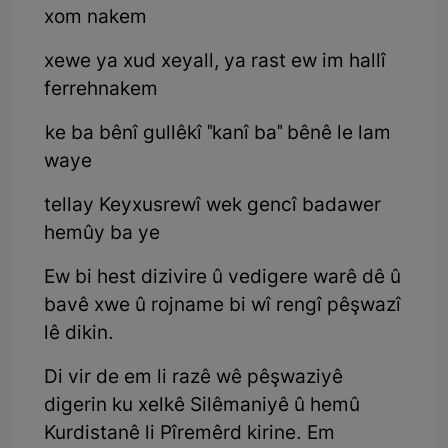
xom nakem
xewe ya xud xeyall, ya rast ew im hallî
ferrehnakem
ke ba bênî gullêkî "kanî ba" bênê le lam
waye
tellay Keyxusrewî wek gencî badawer
hemûy ba ye
Ew bi hest dizivire û vedigere warê dê û
bavê xwe û rojname bi wî rengî pêşwazî
lê dikin.
Di vir de em li razê wê pêşwaziyê
digerin ku xelkê Silêmaniyê û hemû
Kurdistanê li Pîremêrd kirine. Em