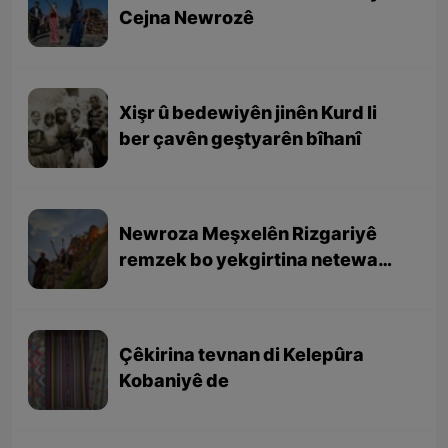
Cejna Newrozê
Xişr û bedewiyên jinên Kurd li
ber çavên geştyarên bîhanî
Newroza Meşxelên Rizgariyê
remzek bo yekgirtina netewa
Kurd e
Çêkirina tevnan di Kelepûra
Kobaniyê de