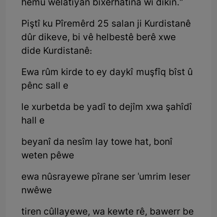
hemû welatiyan bixêrhatina wî dikin.”
Piştî ku Pîremêrd 25 salan ji Kurdistanê
dûr dikeve, bi vê helbestê berê xwe
dide Kurdistanê:
Ewa rûm kirde to ey daykî muşfîq bîst û
pênc sall e
le xurbetda be yadî to dejîm xwa şahîdî
hall e
beyanî da nesîm lay towe hat, bonî
weten pêwe
ewa nûsrayewe pîrane ser 'umrim leser
nwêwe
tiren cûllayewe, wa kewte rê, bawerr be