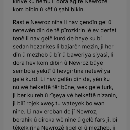
kiriye ku hemû li dora agirê Newrozê
kom bibin û kêf û şahî bikin.
Rast e Newroz niha li nav çendîn gel û
netewên din de tê pîrozkirin lê ev derfet
tenê li nav gelê kurd de heye ku bi
sedan hezar kes li bajarên mezin, ji her
dîn û mezheb û bîr û baweriya siyasî, li
dora hev kom dibin û Newroz bûye
sembola yekitî û hevgirtina netewî ya
gelê kurd. Li nav gelên din de, yên ku
nû wê helkeftê fêr bûne, wek gelê turk,
ji ber ku reh û rîşeya vê helkeftê nizanin,
ji bilî rojek xweş tu wateyek bo wan
nîne. Li nav ereban de jî Newroz,
berahîk û dîroka wê nîne û gelê fars jî, bi
têkelkirina Newrozê ligel ol û mezheb, ji