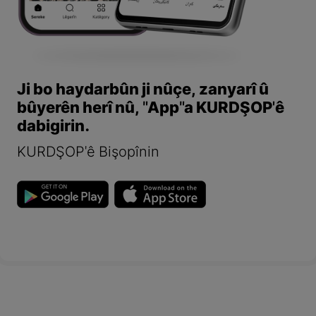
Ji bo haydarbûn ji nûçe, zanyarî û
bûyerên herî nû, "App"a KURDŞOP'ê
dabigirin.
KURDŞOP'ê Bişopînin