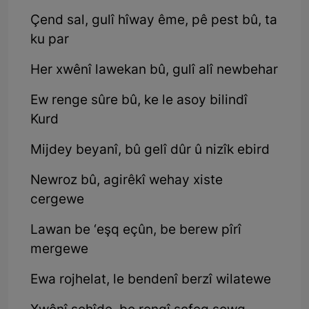
Çend sal, gulî hîway ême, pê pest bû, ta
ku par
Her xwênî lawekan bû, gulî alî newbehar
Ew renge sûre bû, ke le asoy bilindî
Kurd
Mijdey beyanî, bû gelî dûr û nizîk ebird
Newroz bû, agirêkî wehay xiste
cergewe
Lawan be ‘eşq eçûn, be berew pîrî
mergewe
Ewa rojhelat, le bendenî berzî wilatewe