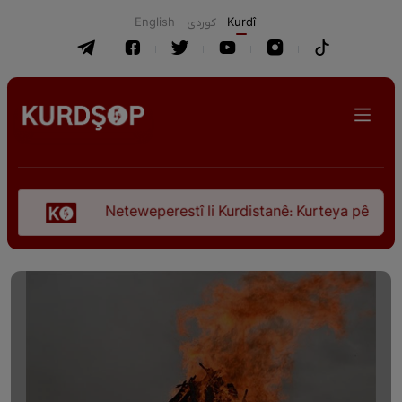
English
كوردی
Kurdî
Neteweperestî li Kurdistanê: Kurteya pêşveçûna diro