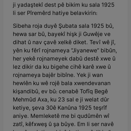
ji yadaştekî dest pê bikim ku sala 1925
li ser Pîremêrd hatiye belavkirin:
Sibeha roja duyê Şubata sala 1925 bû,
hewa sar bû, bayekî hişk ji Guwêje ve
dihat û nav çavê xelkê diket. Tevî wê jî,
yên ku fêrî rojnameya “Jiyanewe” bibûn,
her yekê rojnameyek dabû destê xwe û
lez dikir da ku bigehe cihê karê xwe û
rojnameya bajêr bibîne. Yek ji wan
hewlên ku wê rojê bala xwendevanan
kişandibû, ev bû: cenabê Tofîq Begê
Mehmûd Axa, ku 23 sal e ji welat dûr
ketiye, şeva 30ê Kanûna 1925 teşrîf
aniye. Memleketê me bi qudûmên wî
zatî, kêfxweş û şa bûye. Em li ser navê