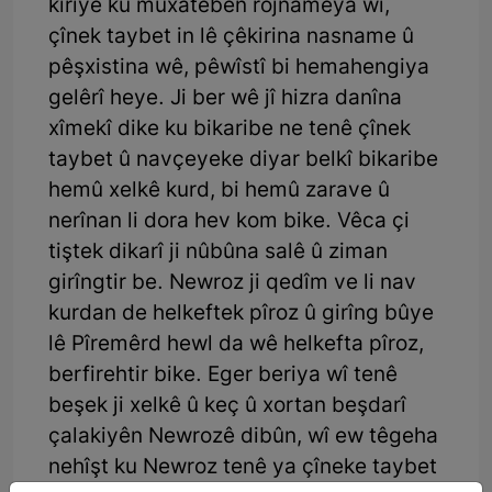
kiriye ku muxatebên rojnameya wî,
çînek taybet in lê çêkirina nasname û
pêşxistina wê, pêwîstî bi hemahengiya
gelêrî heye. Ji ber wê jî hizra danîna
xîmekî dike ku bikaribe ne tenê çînek
taybet û navçeyeke diyar belkî bikaribe
hemû xelkê kurd, bi hemû zarave û
nerînan li dora hev kom bike. Vêca çi
tiştek dikarî ji nûbûna salê û ziman
girîngtir be. Newroz ji qedîm ve li nav
kurdan de helkeftek pîroz û girîng bûye
lê Pîremêrd hewl da wê helkefta pîroz,
berfirehtir bike. Eger beriya wî tenê
beşek ji xelkê û keç û xortan beşdarî
çalakiyên Newrozê dibûn, wî ew têgeha
nehîşt ku Newroz tenê ya çîneke taybet