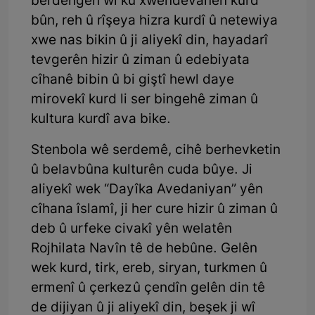
berdengên wî ku xwendevanên kurd
bûn, reh û rîşeya hizra kurdî û netewiya
xwe nas bikin û ji aliyekî din, hayadarî
tevgerên hizir û ziman û edebiyata
cîhanê bibin û bi giştî hewl daye
mirovekî kurd li ser bingehê ziman û
kultura kurdî ava bike.
Stenbola wê serdemê, cihê berhevketin
û belavbûna kulturên cuda bûye. Ji
aliyekî wek “Dayîka Avedaniyan” yên
cîhana îslamî, ji her cure hizir û ziman û
deb û urfeke civakî yên welatên
Rojhilata Navîn tê de hebûne. Gelên
wek kurd, tirk, ereb, siryan, turkmen û
ermenî û çerkez û çendîn gelên din tê
de dijiyan û ji aliyekî din, beşek ji wî