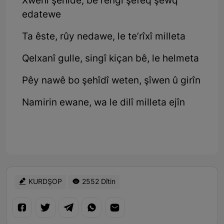
Xwênî şehîde, be rengî şefeq şewq
edatewe
Ta êste, rûy nedawe, le te’rîxî milleta
Qelxanî gulle, singî kiçan bê, le helmeta
Pêy nawê bo şehîdî weten, şîwen û girîn
Namirin ewane, wa le dilî milleta ejîn
KURDŞOP
2552 Dîtin