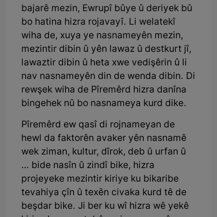
bajarê mezin, Ewrupî bûye û deriyek bû
bo hatina hizra rojavayî. Li welatekî
wiha de, xuya ye nasnameyên mezin,
mezintir dibin û yên lawaz û destkurt jî,
lawaztir dibin û heta xwe vedişêrin û li
nav nasnameyên din de wenda dibin. Di
rewşek wiha de Pîremêrd hizra danîna
bingehek nû bo nasnameya kurd dike.
Pîremêrd ew qasî di rojnameyan de
hewl da faktorên avaker yên nasnamê
wek ziman, kultur, dîrok, deb û urfan û
… bide nasîn û zindî bike, hizra
projeyeke mezintir kiriye ku bikaribe
tevahiya çîn û texên civaka kurd tê de
beşdar bike. Ji ber ku wî hizra wê yekê