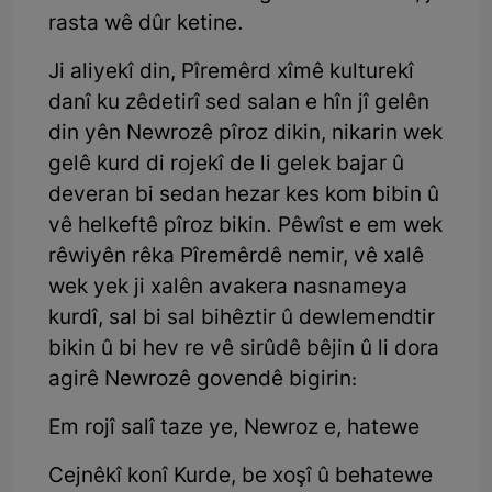
rasta wê dûr ketine.
Ji aliyekî din, Pîremêrd xîmê kulturekî
danî ku zêdetirî sed salan e hîn jî gelên
din yên Newrozê pîroz dikin, nikarin wek
gelê kurd di rojekî de li gelek bajar û
deveran bi sedan hezar kes kom bibin û
vê helkeftê pîroz bikin. Pêwîst e em wek
rêwiyên rêka Pîremêrdê nemir, vê xalê
wek yek ji xalên avakera nasnameya
kurdî, sal bi sal bihêztir û dewlemendtir
bikin û bi hev re vê sirûdê bêjin û li dora
agirê Newrozê govendê bigirin:
Em rojî salî taze ye, Newroz e, hatewe
Cejnêkî konî Kurde, be xoşî û behatewe