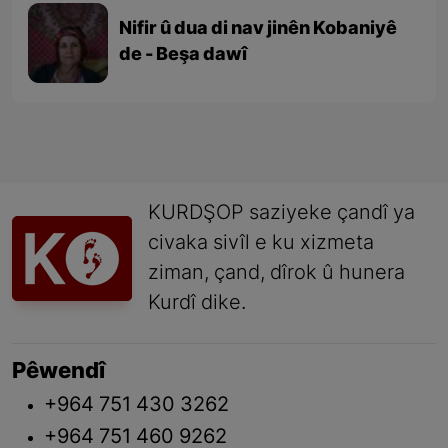
Nifir û dua di nav jinên Kobaniyê
de - Beşa dawî
KURDŞOP saziyeke çandî ya
civaka sivîl e ku xizmeta
ziman, çand, dîrok û hunera
Kurdî dike.
Pêwendî
+964 751 430 3262
+964 751 460 9262