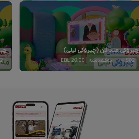
چیرۆکی منداڵان (چیرۆکی لیلی)
چیر
S02
یەکشەممە | 20:00 EBL
2