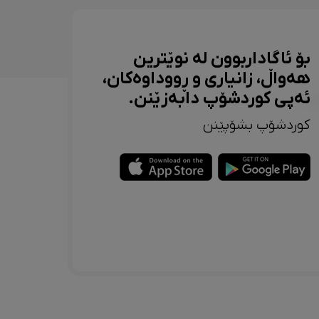
بۆ ئاگاداربوون لە نوێترین
هەواڵ، زانیاری و ڕووداوەکان،
ئەپی کوردشۆپ دابەزێنن.
کوردشۆپ بشۆپێنن