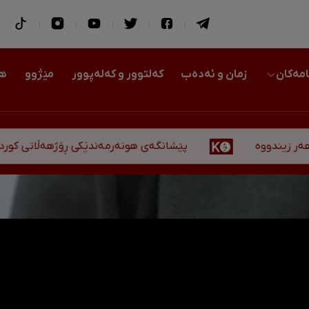
امەکان
زمان و ئەدەب
کەلتوور و کەلەپوور
مێژوو
هو
پێشانگەی هونەرمەندێکی ڕۆژهەڵاتی کوردستان لە ه