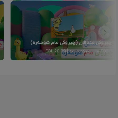
چیرۆکی منداڵان (چیرۆکی مام هۆمەرە)
S02
یەکشەممە | 20:00 EBL