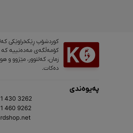
کوردشۆپ ڕێکخراوێکی کەل
کۆمەڵگەی مەدەنییە کە 
زمان، کە
دەکات.
پەیوەندی
1 430 3262
1 460 9262
rdshop.net