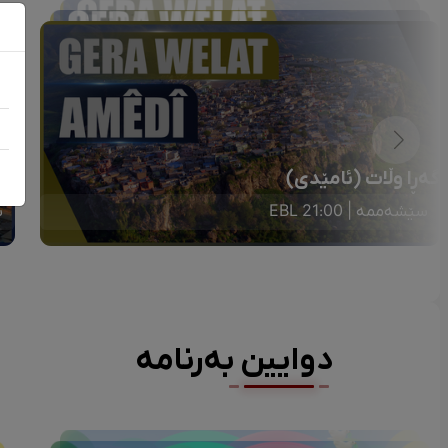
گەڕا وڵات (ئامێدی)
گە
سێشەممە | 21:00 EBL
س
دوایین بەرنامە