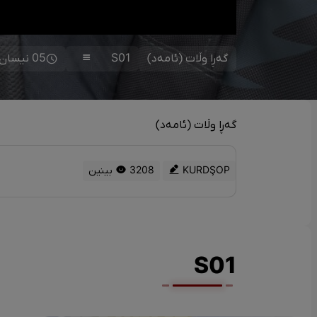
گەڕا وڵات (ئامەد)
S01
05 نیسان 21:00 EBL
گەڕا وڵات (ئامەد)
KURDŞOP
3208 بینین
S01