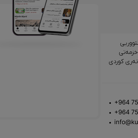
تووریی
خزمەتی
لتوور، مێژوو و ‎هونەری کوردی
+964 75
+964 75
info@ku