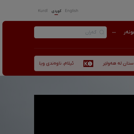
English
كوردی
Kurdî
نەر
ئیلام، ناوەندی ویلایەتی کوردستان لە ”نزهەالق
ەولێر