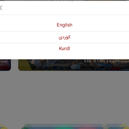
English
كوردی
Kurdî
ڕا وڵات (ئاکرێ)
گەڕا 
ێشەممە | 21:00 EBL
سێشەمم