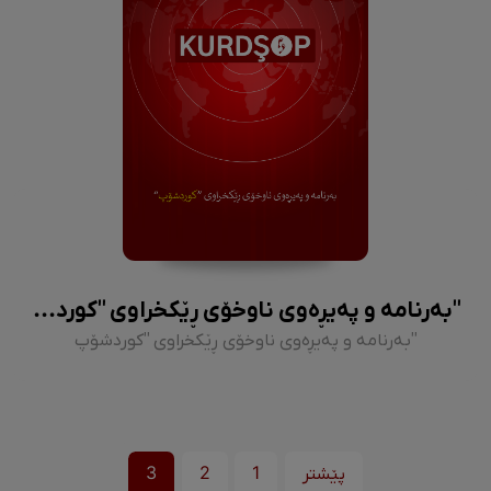
''بەرنامە و پەیڕەوی ناوخۆی ڕێکخراوی ''کوردشۆپ
''بەرنامە و پەیڕەوی ناوخۆی ڕێکخراوی ''کوردشۆپ
پێشتر
1
2
3