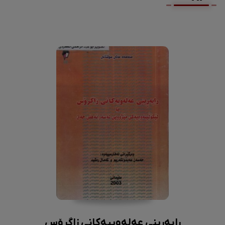
ڕاپەڕینی عەلەوییەکانی زاگرۆس