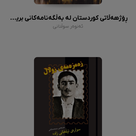
ڕۆژهەڵاتی کوردستان لە بەڵگەنامەکانی بریتانیادا
ئەنوەر سوڵتانی