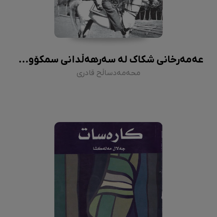
عەمەرخانی شکاک لە سەرهەڵدانی سمکۆوە تا کۆماری کوردستان (١٩٠٦ - ١٩٤٦)
محەمەدساڵح قادری