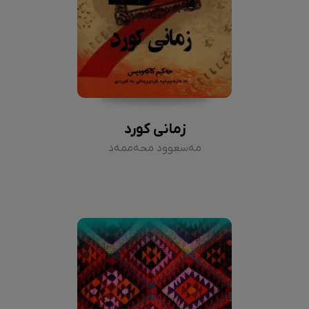
زمانی کورد
مەسعوود محەممەد