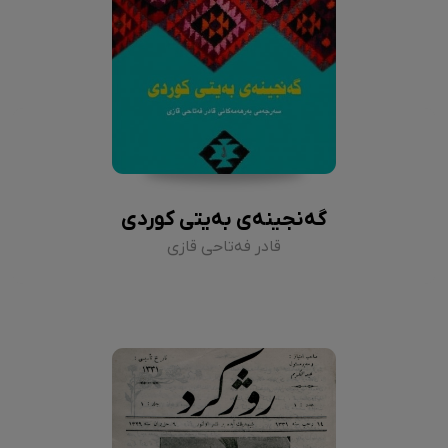
گەنجینەی بەیتی کوردی
قادر فەتاحی قازی