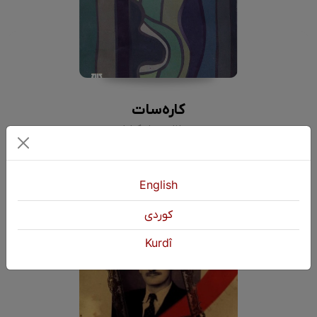
کارەسات
جەلال مەلەکشا
English
كوردی
Kurdî