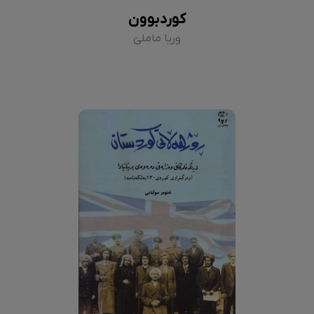
کوردبوون
وریا ماملێ