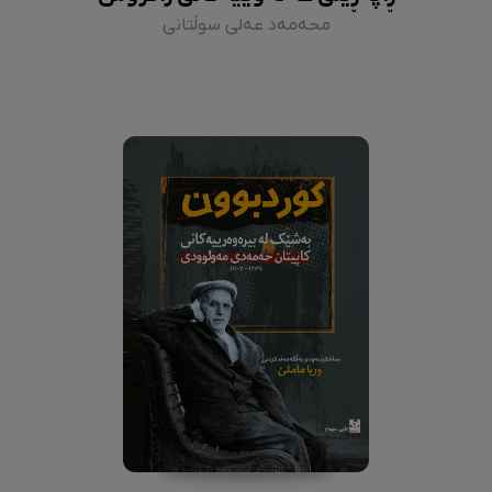
محەمەد عەلی سوڵتانی