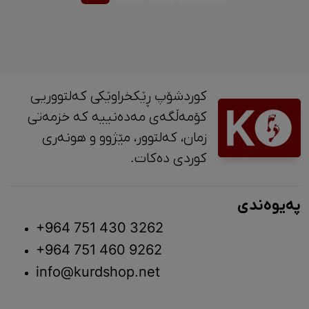
کوردشۆپ ڕێکخراوێکی کەلتووریی
کۆمەڵگەی مەدەنییە کە خزمەتی
زمان، کەلتوور، مێژوو و ‎هونەری
کوردی دەکات.
پەیوەندی
+964 751 430 3262
+964 751 460 9262
info@kurdshop.net