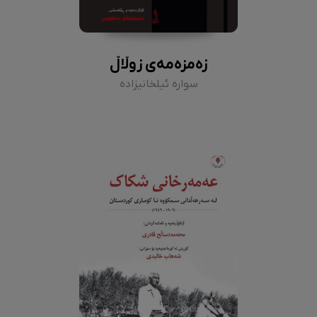
زەمزەمەی زوڵاڵ
سوارە ئیلخانیزادە