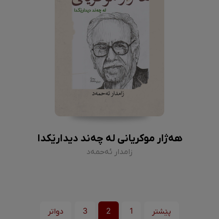
هەژار موکریانی لە چەند دیدارێکدا
زامدار ئەحمەد
پێشتر
1
2
3
دواتر