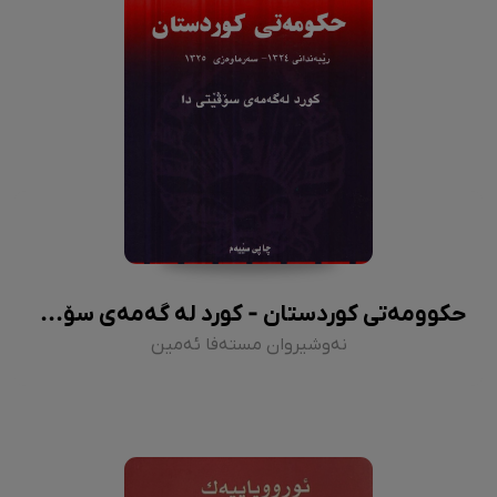
حکوومەتی کوردستان - کورد لە گەمەی سۆڤیەتدا
نەوشیروان مستەفا ئەمین