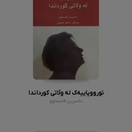
ئورووپاییەک لە وڵاتی کورداندا
نەسرین قاسملوو