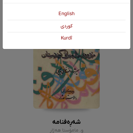
English
كوردی
Kurdî
شەڕەفنامە
و. مامۆستا هەژار