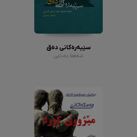
سێبەرەکانی دەق
شەهلا دەباغی