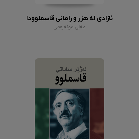
ئازادی لە هزر و ڕامانی قاسملوودا
عەلی مونەزەمی