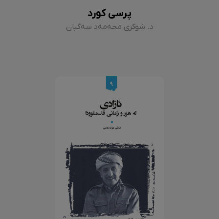
پرسی کورد
د. شوکری محەمەد سەگبان