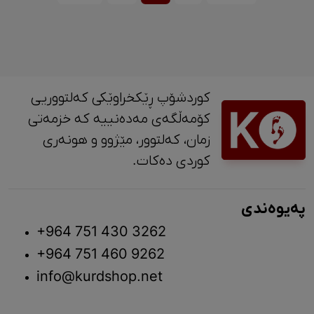
کوردشۆپ ڕێکخراوێکی کەلتووریی
کۆمەڵگەی مەدەنییە کە خزمەتی
زمان، کەلتوور، مێژوو و ‎هونەری
کوردی دەکات.
پەیوەندی
+964 751 430 3262
+964 751 460 9262
info@kurdshop.net