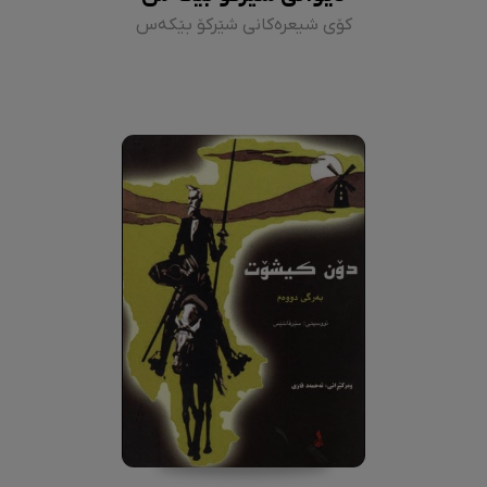
کۆی شیعرەکانی شێرکۆ بێکەس