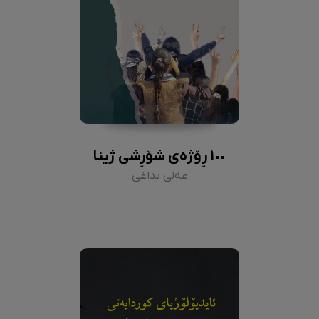
١٠٠ ڕۆژەی شۆڕشی ژینا
عەلی بداغی