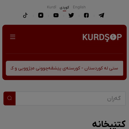
English
كوردی
Kurdî
وردستان - کورستەی پێشڤەچوونی مێژوویی و کەلتووری-سیاسی
کتێبخانە