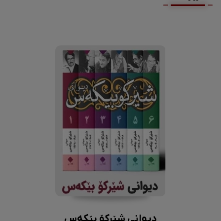
دیوانی شێرکۆ بێکەس