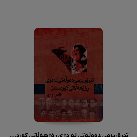
تێرۆریزمی دەوڵەتی لە دژی ڕۆژهەڵاتی کوردستان