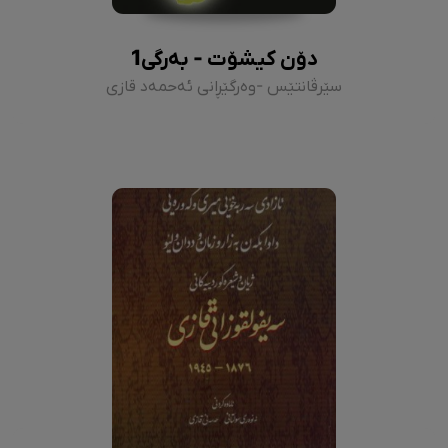
دۆن کیشۆت - بەرگی1
سێرڤانتێس -وەرگێڕانی ئەحمەد قازی