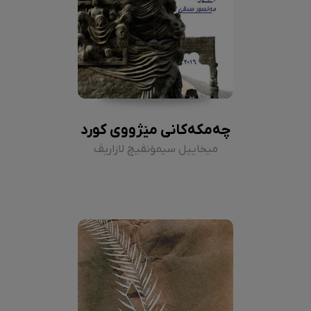
چەمکەکانی مێژووی کورد
میخاییل سیمۆنڤیچ لازاریڤ