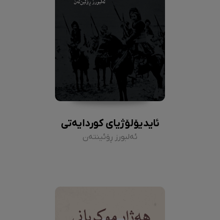
ئایدیۆلۆژیای کوردایەتی
ئەلبورز ڕۆئینتەن