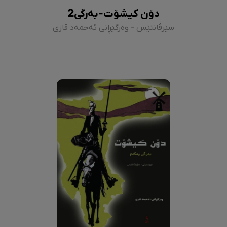
دۆن کیشۆت-بەرگی2
سێرڤانتێس - وەرگێڕانی ئەحمەد قازی