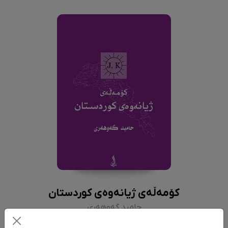
کۆمەڵەی ژیانەوەی کوردستان
حامید گەوهەری