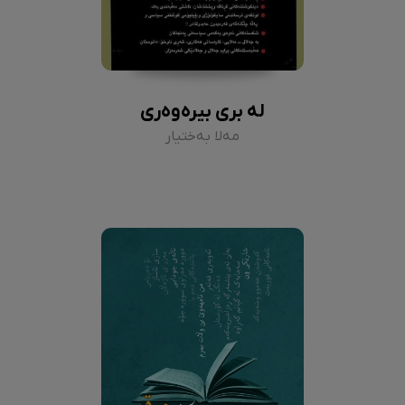
لە بری بیرەوەری
مەلا بەختیار