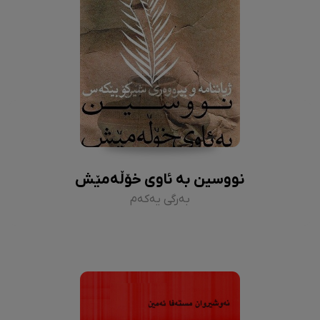
نووسین بە ئاوی خۆڵەمێش
بەرگی یەکەم