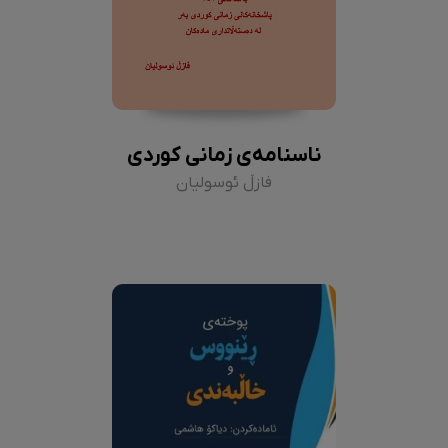
ناسنامەی زمانی کوردی
فازڵ ئوسولیان