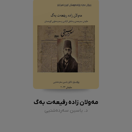
مەولان زادە رفیعەت بەگ
د. یاسین سەردەشتیی