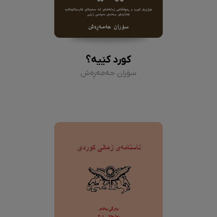
کورد کێیە؟
سۆران حەمەڕەش