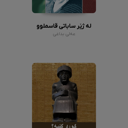
لە ژێر ساباتی قاسملوو
عەلی بداغی