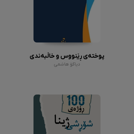
پوختەی ڕێنووس و خاڵبەندی
دیاکۆ هاشمی