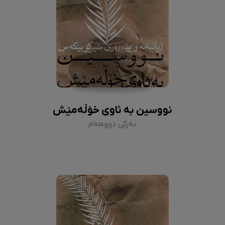
نووسین بە ئاوی خۆڵەمێش
بەرگی دووهەم