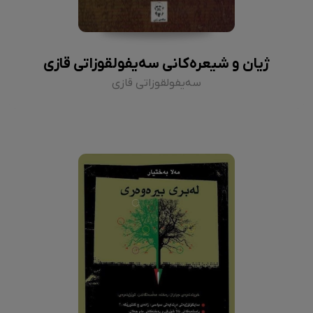
ژیان و شیعرەکانی سەیفولقوزاتی قازی
سەیفولقوزاتی قازی