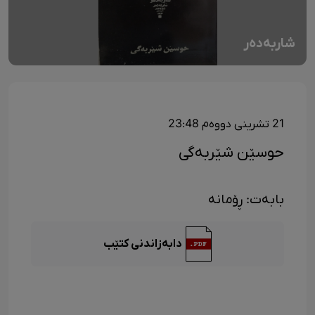
شاربەدەر
21 تشرینی دووەم 23:48
حوسێن شێربەگی
بابەت: ڕۆمانە
دابەزاندنی کتێب