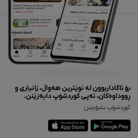
بۆ ئاگاداربوون لە نوێترین هەواڵ، زانیاری و
ڕووداوەکان، ئەپی کوردشۆپ دابەزێنن.
کوردشۆپ بشۆپێنن