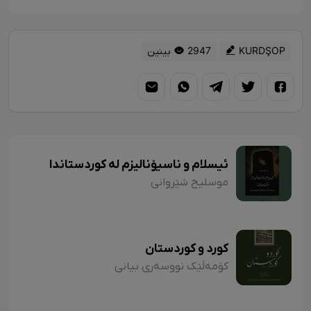
KURDŞOP
2947 بینین
ئیسلام و ناسیۆنالیزم لە کوردستاندا
موسلیح شێروانی
کورد و کوردستان
کۆمەڵێک نووسەری بیانی