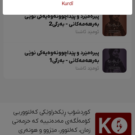
Kurdî
پیرەمێرد و پێداچوونەوەیەکی نوێی
بەرهەمەکانی - بەرگی2
ئومێد ئاشنا
پیرەمێرد و پێداچوونەوەیەکی نوێی
بەرهەمەکانی - بەرگی1
ئومێد ئاشنا
کوردشۆپ ڕێکخراوێکی کەلتووریی
کۆمەڵگەی مەدەنییە کە خزمەتی
زمان، کەلتوور، مێژوو و ‎هونەری