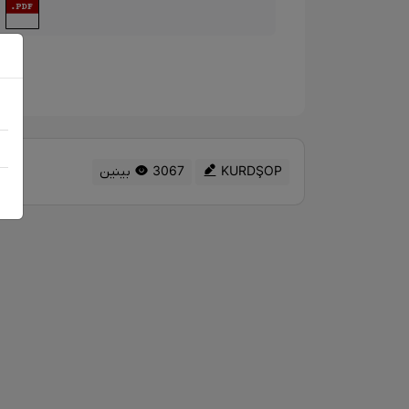
د
KURDŞOP
3067 بینین