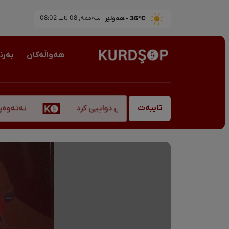
36°C - هەولێر
شەممە, 08 ئاب 08:02
هەواڵەکان
بەرن
نەتەوەپەرەس
اوبانگ، "قادر سۆفیانی" کۆچی دواییی کرد
تایبەت