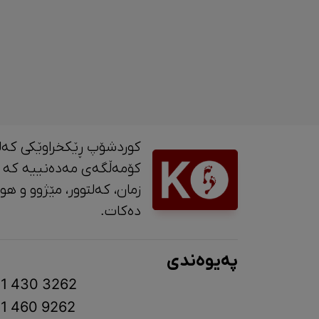
کوردشۆپ ڕێکخراوێکی کەل
کۆمەڵگەی مەدەنییە کە 
زمان، کە
دەکات.
پەیوەندی
1 430 3262
1 460 9262