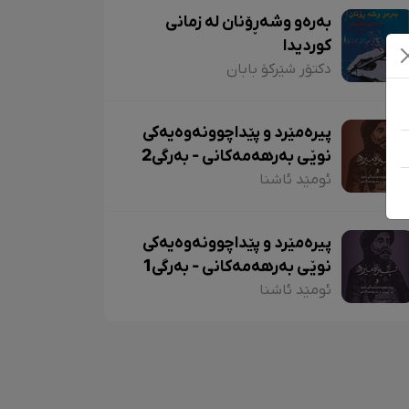
بەرەو وشەڕۆنان لە زمانی
کوردیدا
دکتۆر شێرکۆ بابان
پیرەمێرد و پێداچوونەوەیەکی
نوێی بەرهەمەکانی - بەرگی2
ئومێد ئاشنا
پیرەمێرد و پێداچوونەوەیەکی
نوێی بەرهەمەکانی - بەرگی1
ئومێد ئاشنا