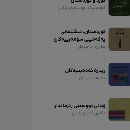
کورد و کوردستان
کۆمەڵێک نووسەری بیانی
کوردستان، نیشتمانی
یەکەمینی سۆمەرییەکان
هاوڕێ باخەوان
ڕێبازە ئەدەبییەکان
فەرهاد پیرباڵ
زمانی نووسینی ڕێزماندار
دکتۆر شێرکۆ بابان