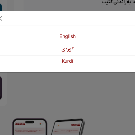
ابەزاندنی کتێب
English
كوردی
Kurdî