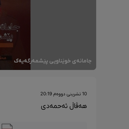
جامانەی خوێناویی پێشمەرگەیەک
10 تشرینی دووەم 20:19
هەڤاڵ ئەحمەدی