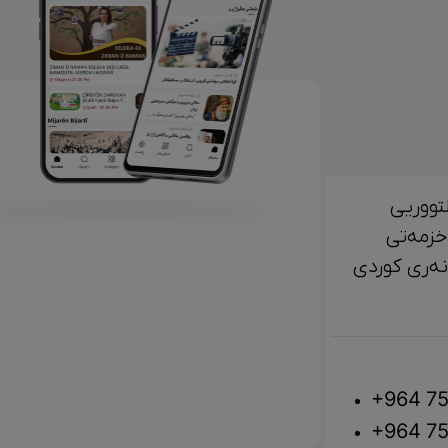
تووریی
خزمەتی
لتوور، مێژوو و ‎هونەری کوردی
+964 75
+964 75