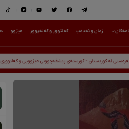
امەکان
زمان و ئەدەب
کەلتوور و کەلەپوور
مێژوو
هو
تی لە کوردستان - کورستەی پێشڤەچوونی مێژوویی و کەلتووری-سی