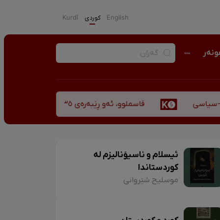
English
كوردی
Kurdî
نەر
قاسملوو، ئەو ڕێبەرەی ٣٥ ساڵ پاش شەهید بوونیشی ڕێبازەکەی هەر زیندووە
اسی
ئیسلام و ناسیۆنالیزم لە
کوردستاندا
موسلیح شێروانی