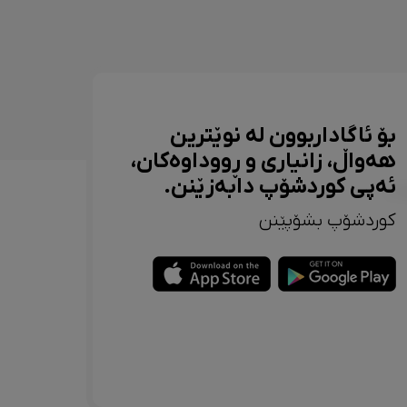
بۆ ئاگاداربوون لە نوێترین
هەواڵ، زانیاری و ڕووداوەکان،
ئەپی کوردشۆپ دابەزێنن.
کوردشۆپ بشۆپێنن