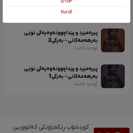
بەرەو وشەڕۆنان لە زمانی کوردیدا
دکتۆر شێرکۆ بابان
Kurdî
پیرەمێرد و پێداچوونەوەیەکی نوێی
بەرهەمەکانی - بەرگی2
ئومێد ئاشنا
پیرەمێرد و پێداچوونەوەیەکی نوێی
بەرهەمەکانی - بەرگی1
ئومێد ئاشنا
کوردشۆپ ڕێکخراوێکی کەلتووریی