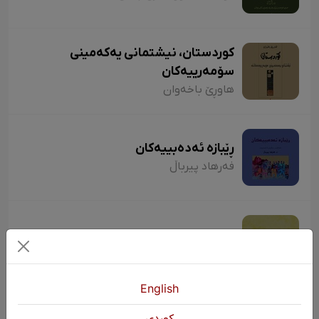
کوردستان، نیشتمانی یەکەمینی
سۆمەرییەکان
هاوڕێ باخەوان
ڕێبازە ئەدەبییەکان
فەرهاد پیرباڵ
زمانی نووسینی ڕێزماندار
دکتۆر شێرکۆ بابان
English
كوردی