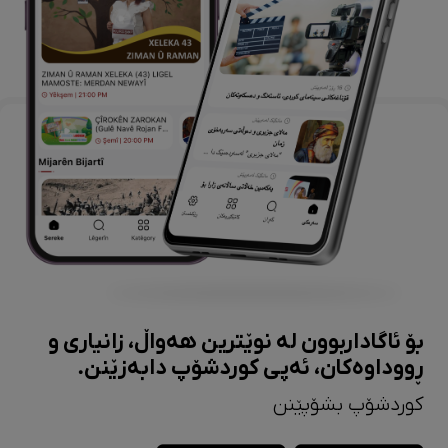
بۆ ئاگاداربوون لە نوێترین هەواڵ، زانیاری و
ڕووداوەکان، ئەپی کوردشۆپ دابەزێنن.
کوردشۆپ بشۆپێنن