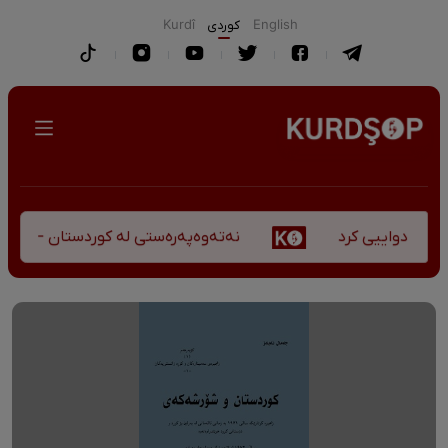
English
كوردی
Kurdî
نەتەوەپەرەستی لە کوردستان - کورست
چی دواییی کرد