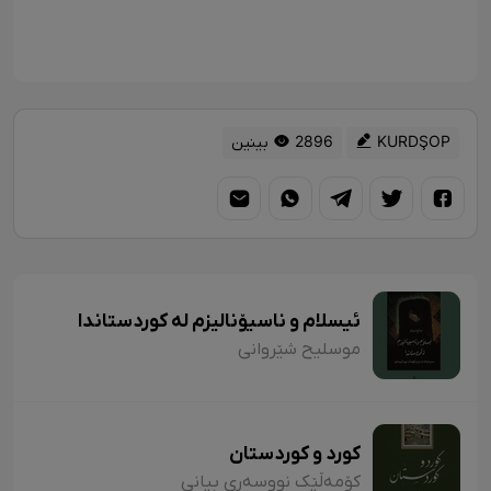
KURDŞOP
2896 بینین
ئیسلام و ناسیۆنالیزم لە کوردستاندا
موسلیح شێروانی
کورد و کوردستان
کۆمەڵێک نووسەری بیانی