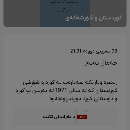
کوردستان و شۆڕشەکەی
08 تشرینی دووەم 21:31
جەماڵ نەبەز
زنجیرە وتارێکە سەبارەت بە کورد و شۆڕشی
کوردستان کە لە ساڵی 1971 لە بەرلین بۆ کورد
و دۆستانی کورد خوێندراوەتەوە
دابەزاندنی کتێب