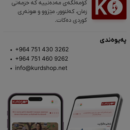
کۆمەڵگەی مەدەنییە کە خزمەتی
زمان، کەلتوور، مێژوو و ‎هونەری
کوردی دەکات.
پەیوەندی
+964 751 430 3262
+964 751 460 9262
info@kurdshop.net