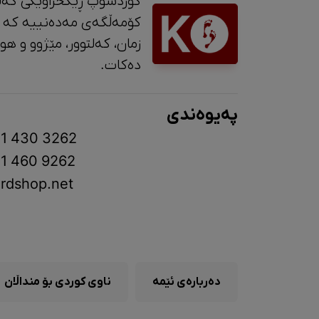
کوردشۆپ ڕێکخراوێکی کەل
کۆمەڵگەی مەدەنییە کە 
زمان، کە
دەکات.
پەیوەندی
1 430 3262
1 460 9262
rdshop.net
دەربارەی ئێمە
ناوی کوردی بۆ منداڵان