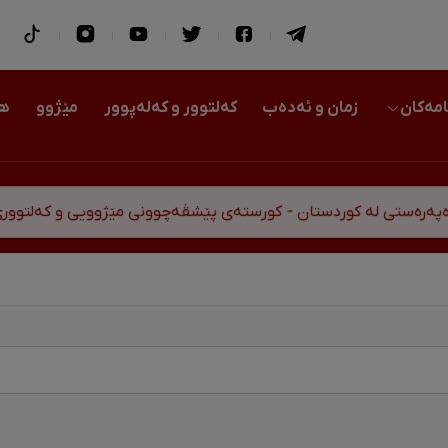
امەکان
زمان و ئەدەب
کەلتوور و کەلەپوور
مێژوو
هو
رەستی لە کوردستان - کورستەی پێشڤەچوونی مێژوویی و کەلتووری