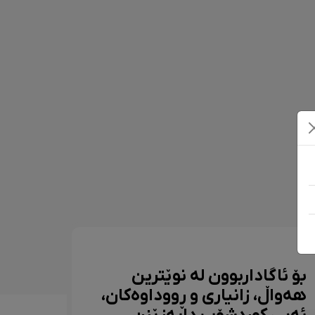
بۆ ئاگاداربوون لە نوێترین
هەواڵ، زانیاری و ڕووداوەکان،