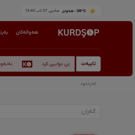
36°C - هەولێر
ھەینی, 07 ئاب 14:40
هەواڵەکان
بەرن
نەتەوەپە
 بەناوبانگ، "قادر سۆفیانی" کۆچی دواییی کرد
تایبەت
گەڕانەوە