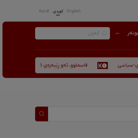
English
كوردی
Kurdî
نەر
قاسملوو، ئەو ڕێبەرەی ٣٥ ساڵ پاش شەهید بوونیشی ڕێبازەکەی هەر زیندووە
-سیاسی