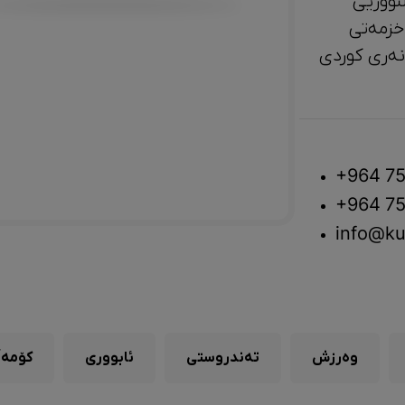
تووریی
خزمەتی
لتوور، مێژوو و ‎هونەری کوردی
+964 75
+964 75
info@ku
وەرزش
تەندروستی
ئابووری
کۆمەڵ