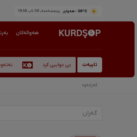
36°C - هەولێر
پێنجشەممە, 06 ئاب 19:58
هەواڵەکان
بەرن
نەتەوەپە
بەناوبانگ، "قادر سۆفیانی" کۆچی دواییی کرد
تایبەت
گەڕانەوە