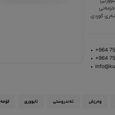
تووریی
خزمەتی
لتوور، مێژوو و ‎هونەری کوردی
+964 75
+964 75
info@ku
وەرزش
تەندروستی
ئابووری
کۆمەڵ