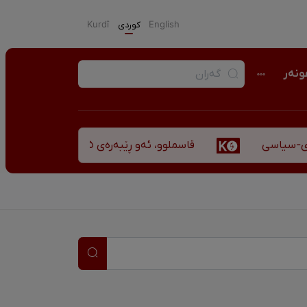
English
كوردی
Kurdî
نەر
قاسملوو، ئەو ڕێبەرەی ٣٥ ساڵ پاش شەهید بوونیشی ڕێبازەکەی هەر زیندووە
سیاسی