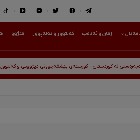
امەکان
زمان و ئەدەب
کەلتوور و کەلەپوور
مێژوو
هو
رەستی لە کوردستان - کورستەی پێشڤەچوونی مێژوویی و کەلتووری-