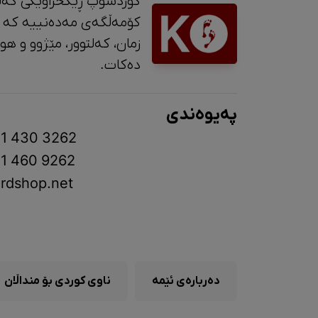
کوردشۆپ ڕێکخراوێکی کەل
کۆمەڵگەی مەدەنییە کە 
زمان، کە
دەکات.
پەیوەندی
1 430 3262
1 460 9262
rdshop.net
دەربارەی ئێمە
ناوی کوردی بۆ منداڵان