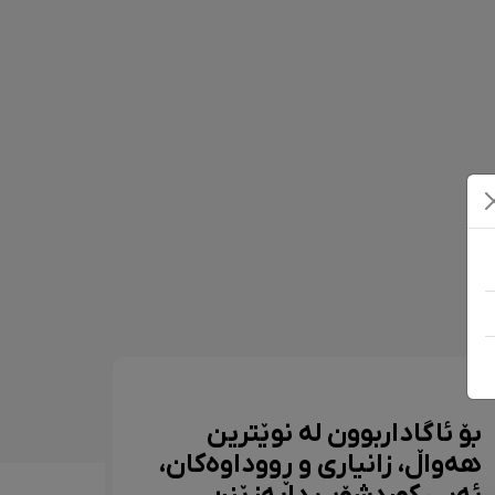
بۆ ئاگاداربوون لە نوێترین
هەواڵ، زانیاری و ڕووداوەکان،