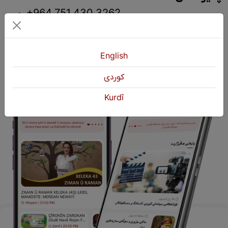
+964 751 430 3262
+964 751 460 9262
info@kurdshop.net
English
كوردی
Kurdî