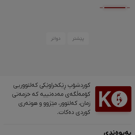
پێشتر
دواتر
کوردشۆپ ڕێکخراوێکی کەلتووریی
کۆمەڵگەی مەدەنییە کە خزمەتی
زمان، کەلتوور، مێژوو و ‎هونەری
کوردی دەکات.
پەیوەندی