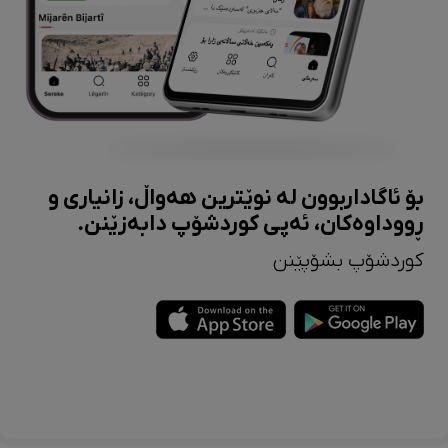
بۆ ئاگاداربوون لە نوێترین هەواڵ، زانیاری و
ڕووداوەکان، ئەپی کوردشۆپ دابەزێنن.
کوردشۆپ بشۆپێنن