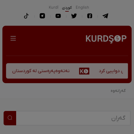
English
كوردی
Kurdî
نەتەوەپەرەستی لە کوردستان - کورس
کۆچی دواییی کرد
گەڕانەوە