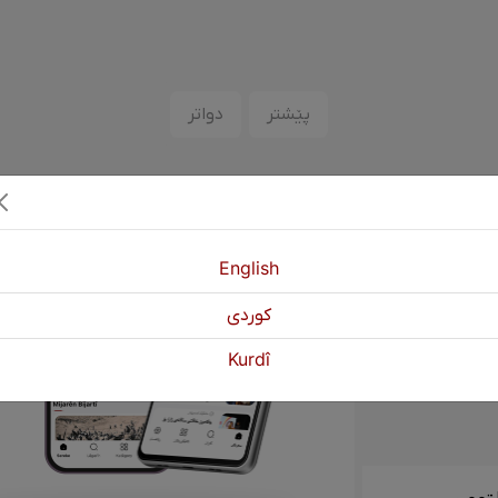
پێشتر
دواتر
English
كوردی
Kurdî