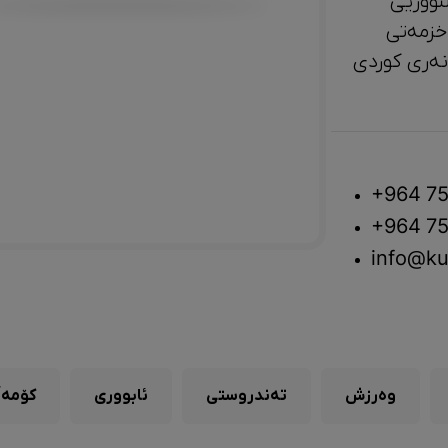
تووریی
خزمەتی
لتوور، مێژوو و ‎هونەری کوردی
+964 75
+964 75
info@ku
وەرزش
تەندروستی
ئابووری
کۆمەڵ