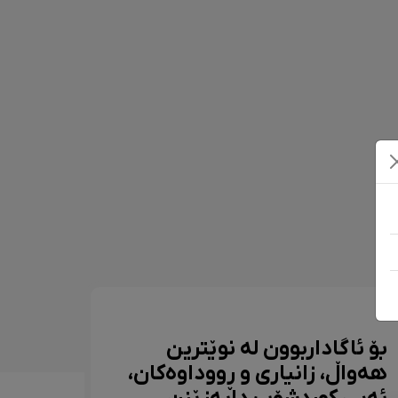
بۆ ئاگاداربوون لە نوێترین
هەواڵ، زانیاری و ڕووداوەکان،