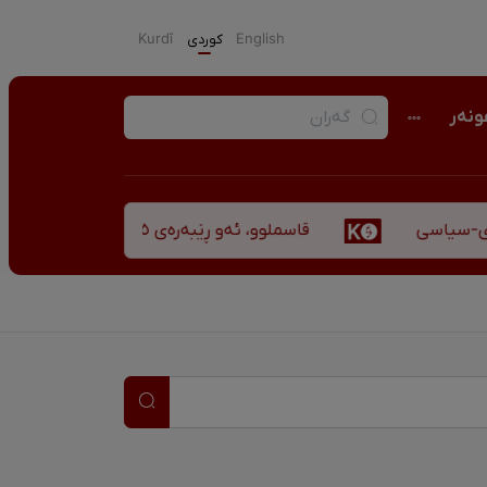
English
كوردی
Kurdî
نەر
قاسملوو، ئەو ڕێبەرەی ٣٥ ساڵ پاش شەهید بوونیشی ڕێبازەکەی هەر زیندووە
سیاسی