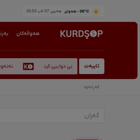
36°C - هەولێر
ھەینی, 07 ئاب 20:53
هەواڵەکان
بەرن
نەتەوەپە
بەناوبانگ، "قادر سۆفیانی" کۆچی دواییی کرد
تایبەت
گەڕانەوە