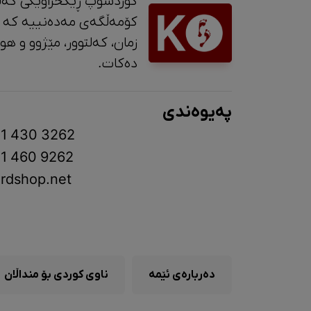
کوردشۆپ ڕێکخراوێکی کەل
کۆمەڵگەی مەدەنییە کە 
زمان، کە
دەکات.
پەیوەندی
1 430 3262
1 460 9262
rdshop.net
دەربارەی ئێمە
ناوی کوردی بۆ منداڵان