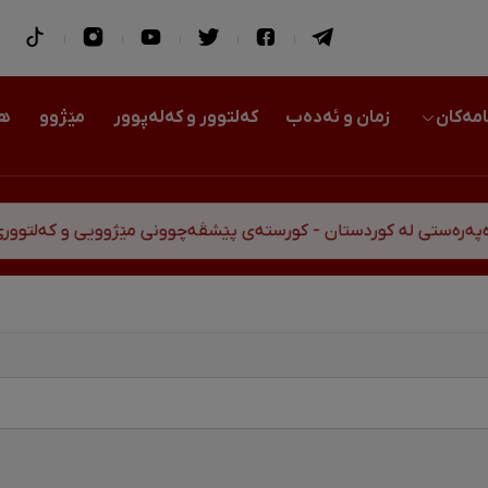
امەکان
زمان و ئەدەب
کەلتوور و کەلەپوور
مێژوو
هو
رەستی لە کوردستان - کورستەی پێشڤەچوونی مێژوویی و کەلتووری-