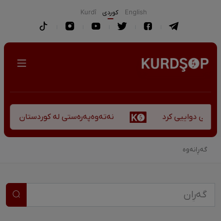
English
كوردی
Kurdî
نەتەوەپەرەستی لە کوردستان - کورس
کۆچی دواییی کرد
گەڕانەوە