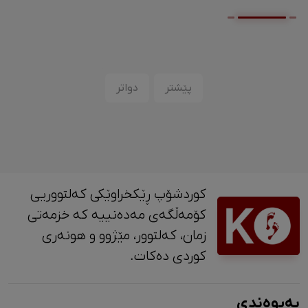
پێشتر
دواتر
کوردشۆپ ڕێکخراوێکی کەلتووریی
کۆمەڵگەی مەدەنییە کە خزمەتی
زمان، کەلتوور، مێژوو و ‎هونەری
کوردی دەکات.
پەیوەندی