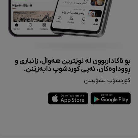
بۆ ئاگاداربوون لە نوێترین هەواڵ، زانیاری و
ڕووداوەکان، ئەپی کوردشۆپ دابەزێنن.
کوردشۆپ بشۆپێنن