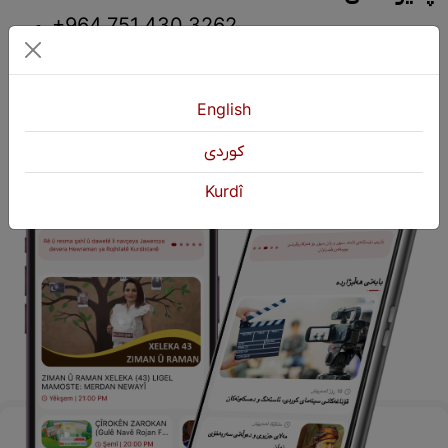
+964 751 430 3262
+964 751 460 9262
info@kurdshop.net
English
كوردی
Kurdî