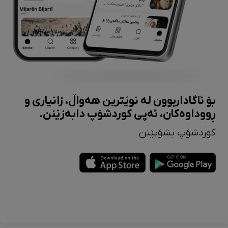
بۆ ئاگاداربوون لە نوێترین هەواڵ، زانیاری و
ڕووداوەکان، ئەپی کوردشۆپ دابەزێنن.
کوردشۆپ بشۆپێنن