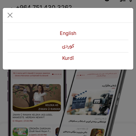
+964 751 430 3262
+964 751 460 9262
info@kurdshop.net
English
كوردی
Kurdî