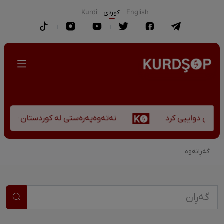
English
كوردی
Kurdî
نەتەوەپەرەستی لە کوردستان - کورس
کۆچی دواییی کرد
گەڕانەوە