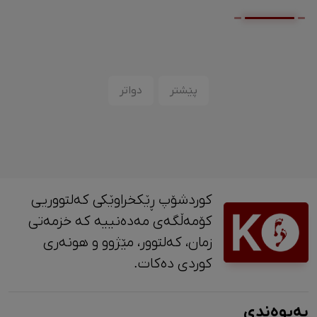
پێشتر
دواتر
کوردشۆپ ڕێکخراوێکی کەلتووریی
کۆمەڵگەی مەدەنییە کە خزمەتی
زمان، کەلتوور، مێژوو و ‎هونەری
کوردی دەکات.
پەیوەندی