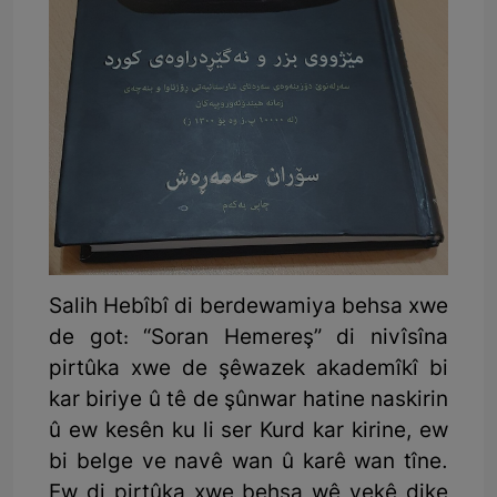
Salih Hebîbî di berdewamiya behsa xwe
de got: “Soran Hemereş” di nivîsîna
pirtûka xwe de şêwazek akademîkî bi
kar biriye û tê de şûnwar hatine naskirin
û ew kesên ku li ser Kurd kar kirine, ew
bi belge ve navê wan û karê wan tîne.
Ew di pirtûka xwe behsa wê yekê dike