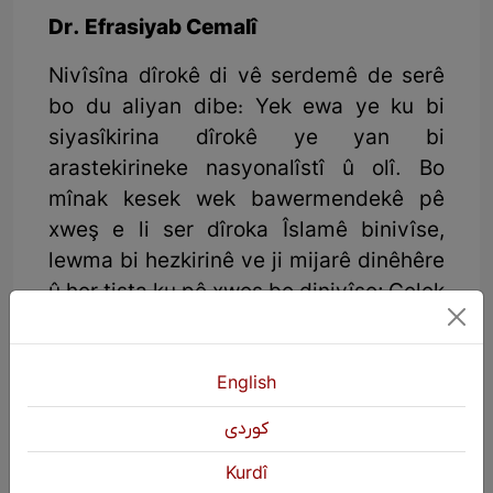
Dr. Efrasiyab Cemalî
Nivîsîna dîrokê di vê serdemê de serê
bo du aliyan dibe: Yek ewa ye ku bi
siyasîkirina dîrokê ye yan bi
arastekirineke nasyonalîstî û olî. Bo
mînak kesek wek bawermendekê pê
xweş e li ser dîroka Îslamê binivîse,
lewma bi hezkirinê ve ji mijarê dinêhêre
û her tişta ku pê xweş be dinivîse; Gelek
jî bo girîng nîne ku axo belgeyek cidî bi
kar dibe yan ne, çimkî di nivîsîna xwe
de hezkirina xwe nîşan dide. Yan di
English
warê nasyonalîstî de di wan sedsalên
كوردی
borî de Fars ku xwazyarê hikûmeta
Kurdî
Paşayetî ne, bi hezaran pirtûk û belge li