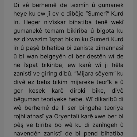
Di vê berhemê de texmîn û gumanek
heye ku ew jî ev e dibêje “Sumerî” Kurd
in. Heger nivîskar bihatiba tenê wekî
gumanekê temam bikiriba û bigota ku
ez dixwazim îspat bikim ku Sumerî Kurd
in û paşê bihatiba bi zanista zimannasî
û bi wan belgeyên di ber destên wî de
ne îspat bikiriba, ew karê wî ji hêla
zanistî ve girîng dibû. “Mijara sêyem” ku
divê ez behs bikim mijareke teorîk e û
ger kesek karê dîrokî bike, divê
bêguman teoriyeke hebe. Wî dikaribû di
wê berhemê de li ser bingeha teoriya
rojhilatnasî ya Oryentalî karê xwe ber bi
pêş ve biriba bo wê ku di zanîngeh û
navendên zanistî de bi pend bihatiba