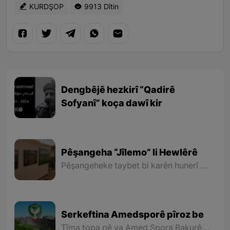
KURDŞOP
9913 Dîtin
Dengbêjê hezkirî “Qadirê
Sofyanî” koça dawî kir
Pêşangeha “Jîlemo” li Hewlêrê
Pêşangeheke taybet bi karên hunerî yên “Maşalah Mihemedî” (Arêz) ê hunermendê nîgarkêş ê xelkê Rojhilatê Kurdistanê li Hewlêrê hate vekirin.
Serkeftina Amedsporê pîroz be
Tîma topa pê ya Amed Spora Bakurê Kurdistanê ger ji aliyê şovênîzmên desthilata zordar ve rastî dijayetîkirinê hatiye û dijayetiya wê tê kirin, lê bi kêfxweşî ve heta niha kariye berdewam rêya serkeftinê bo aliyê lûtkeyê bipîve û niha bûye nûnerê dengê Kurdistaniyên her çar parçeyên Kurdistanê di qada werzişê de.