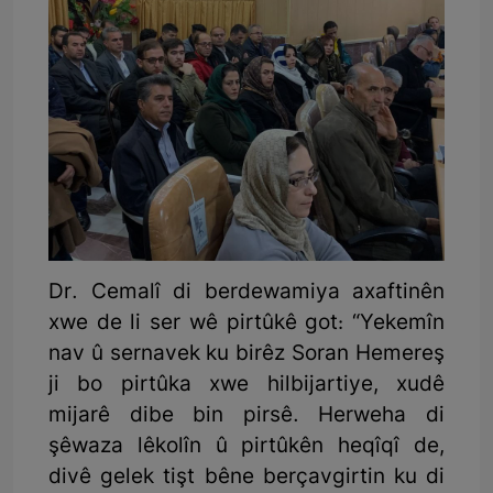
Dr. Cemalî di berdewamiya axaftinên
xwe de li ser wê pirtûkê got: “Yekemîn
nav û sernavek ku birêz Soran Hemereş
ji bo pirtûka xwe hilbijartiye, xudê
mijarê dibe bin pirsê. Herweha di
şêwaza lêkolîn û pirtûkên heqîqî de,
divê gelek tişt bêne berçavgirtin ku di