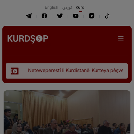
English
كوردی
Kurdî
eteweperestî li Kurdistanê: Kurteya pêşveçûna dirokî û civakî