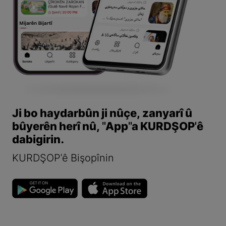
Ji bo haydarbûn ji nûçe, zanyarî û
bûyerên herî nû, "App"a KURDŞOP'ê
dabigirin.
KURDŞOP'ê Bişopînin