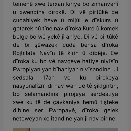
temenê xwe terxan kiriye bo zimanvanî
û xwendina dîrokê. Di vê pirtûkê de
cudahiyek heye û mijûl e dîskurs û
gotarek nû tîne nav dîroka Kurd û komek
belge bo wê yekê jî aniye. Di vê pirtûkê
de bi şêwazek cuda behsa dîroka
Rojhilata Navîn tê kirin û dibêje: Ew
dîroka ku bo vê navçeyê hatiye nivîsîn
Ewropiyan yan bîhaniyan nivîsandine. Ji
sedsala 17an ve ku bîrokeya
nasyonalîzm di nav wan de tê şiklgirtin,
bo selamandina pirojeya serdestiya
xwe ku tê de çavkaniya hemû tiştekê
dibine ser Ewropayê, dîroka gelek
neteweyan xelitandine yan ji nav birine.