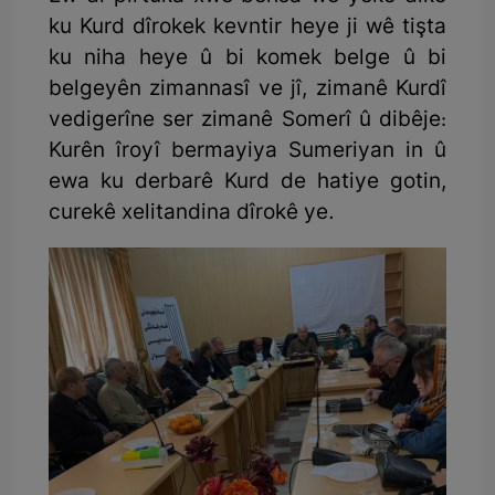
ku Kurd dîrokek kevntir heye ji wê tişta
ku niha heye û bi komek belge û bi
belgeyên zimannasî ve jî, zimanê Kurdî
vedigerîne ser zimanê Somerî û dibêje:
Kurên îroyî bermayiya Sumeriyan in û
ewa ku derbarê Kurd de hatiye gotin,
curekê xelitandina dîrokê ye.