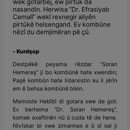
wek gotarbêj, ew pirtûk da
nasandin. Herwisa “Dr. Efrasiyab
Cemalî” wekî rexnegir aliyên
pirtûkê helsengand. Ev kombûne
nêzî du demjimêran pê çû.
- Kurdşop
Destpêkê peyama rêzdar “Soran
Hemereş” ji bo kombûnê hate xwendin;
Paşê kombûn hate lidarxistin ku li jêrîn
em ê behsa kombûnê bikin.
Mamoste Hebîbî di gotara xwe de got:
Ev berhema “Dr. Soran Hemereş”,
komek axaftinên nû û cuda tê de hene.
Nivîskar bi xwe zimannas e û sî sal ji