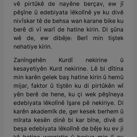
vê pirtûkê de nayêne berçav, ew jî
pêşîne û edebiyata lêkolînê ye ku divê
nivîskar tê de behsa wan karane bike ku
berê di vî warî de hatine kirin. Di şûna
wê de, ew dibêje: Berî min tiştek
nehatiye kirin.
Zanîngehên Kurdî nekirine û
kesayetiyên Kurd nekirine. Lê bi dîtina
min karên gelek baş hatine kirin û hemû
mijar, faktor û tiştên ku di pirtûkên wî
yên berê de hene, ku çi wek pêşîneya
edebiyata lêkolînê îşare pê nekiriye. Di
karên akademîk de, ger kesek berhem û
mîrata kesên dinê bi kar bîne, divê di
beşa edebiyata lêkolînê de bêje ku ev ji