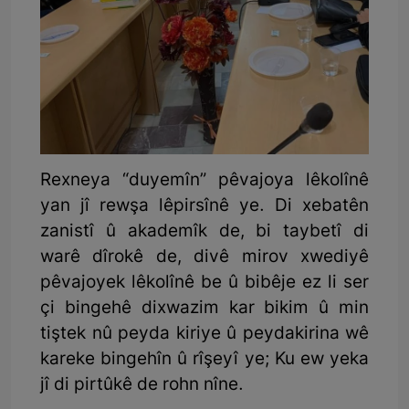
Rexneya “duyemîn” pêvajoya lêkolînê
yan jî rewşa lêpirsînê ye. Di xebatên
zanistî û akademîk de, bi taybetî di
warê dîrokê de, divê mirov xwediyê
pêvajoyek lêkolînê be û bibêje ez li ser
çi bingehê dixwazim kar bikim û min
tiştek nû peyda kiriye û peydakirina wê
kareke bingehîn û rîşeyî ye; Ku ew yeka
jî di pirtûkê de rohn nîne.