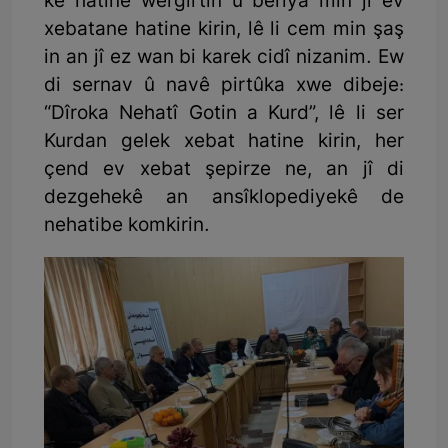
kê hatine wergirtin û beriya min jî ev
xebatane hatine kirin, lê li cem min şaş
in an jî ez wan bi karek cidî nizanim. Ew
di sernav û navê pirtûka xwe dibeje:
“Dîroka Nehatî Gotin a Kurd”, lê li ser
Kurdan gelek xebat hatine kirin, her
çend ev xebat şepirze ne, an jî di
dezgehekê an ansîklopediyekê de
nehatibe komkirin.