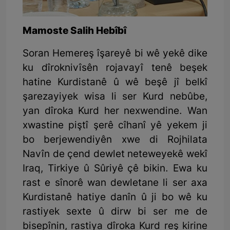
Mamoste Salih Hebîbî
Soran Hemereş îşareyê bi wê yekê dike
ku dîroknivîsên rojavayî tenê beşek
hatine Kurdistanê û wê beşê jî belkî
şarezayiyek wisa li ser Kurd nebûbe,
yan dîroka Kurd her nexwendine. Wan
xwastine piştî şerê cîhanî yê yekem ji
bo berjewendiyên xwe di Rojhilata
Navîn de çend dewlet neteweyekê wekî
Iraq, Tirkiye û Sûriyê çê bikin. Ewa ku
rast e sînorê wan dewletane li ser axa
Kurdistanê hatiye danîn û ji bo wê ku
rastiyek sexte û dirw bi ser me de
bisepînin, rastiya dîroka Kurd reş kirine