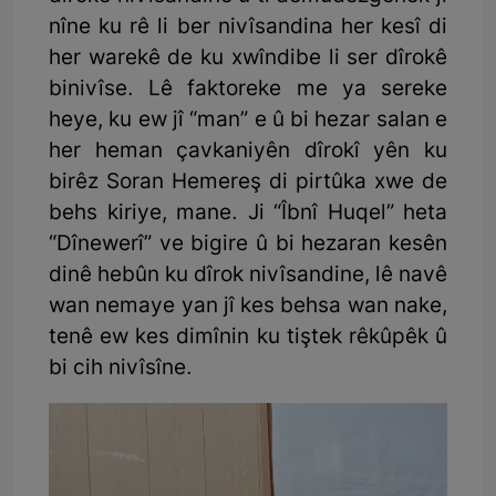
nîne ku rê li ber nivîsandina her kesî di
her warekê de ku xwîndibe li ser dîrokê
binivîse. Lê faktoreke me ya sereke
heye, ku ew jî “man” e û bi hezar salan e
her heman çavkaniyên dîrokî yên ku
birêz Soran Hemereş di pirtûka xwe de
behs kiriye, mane. Ji “Îbnî Huqel” heta
“Dînewerî” ve bigire û bi hezaran kesên
dinê hebûn ku dîrok nivîsandine, lê navê
wan nemaye yan jî kes behsa wan nake,
tenê ew kes dimînin ku tiştek rêkûpêk û
bi cih nivîsîne.