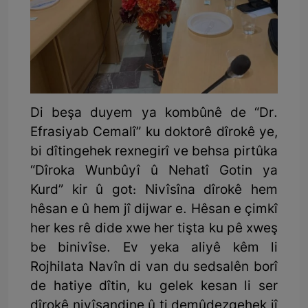
Di beşa duyem ya kombûnê de “Dr.
Efrasiyab Cemalî” ku doktorê dîrokê ye,
bi dîtingehek rexnegirî ve behsa pirtûka
“Dîroka Wunbûyî û Nehatî Gotin ya
Kurd” kir û got: Nivîsîna dîrokê hem
hêsan e û hem jî dijwar e. Hêsan e çimkî
her kes rê dide xwe her tişta ku pê xweş
be binivîse. Ev yeka aliyê kêm li
Rojhilata Navîn di van du sedsalên borî
de hatiye dîtin, ku gelek kesan li ser
dîrokê nivîsandine û ti demûdezgehek jî