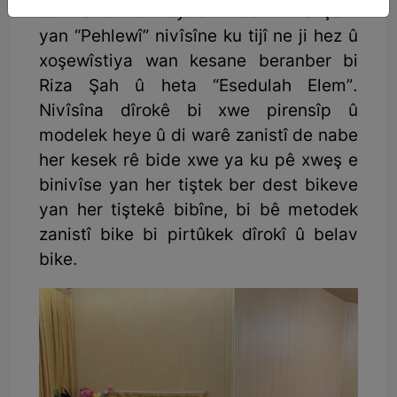
ser Îranê û bi taybetî li ser “Riza Şah”
yan “Pehlewî” nivîsîne ku tijî ne ji hez û
xoşewîstiya wan kesane beranber bi
Riza Şah û heta “Esedulah Elem”.
Nivîsîna dîrokê bi xwe pirensîp û
modelek heye û di warê zanistî de nabe
her kesek rê bide xwe ya ku pê xweş e
binivîse yan her tiştek ber dest bikeve
yan her tiştekê bibîne, bi bê metodek
zanistî bike bi pirtûkek dîrokî û belav
bike.