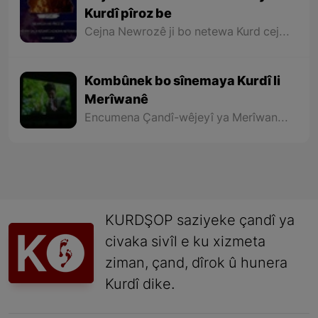
Kurdî pîroz be
Cejna Newrozê ji bo netewa Kurd cejna tekezîkirin e li ser mafên xwe yên rewa û bi bîranîna dîrokek dirêj e bo xebat û têkoşîna bo azadî û rizgariyê û agirê geş yê Newrozê ku ji aliyê netewa Kurd ve tê pêxistin, sembola hêviya paşerojeke geş bo netewe û nîştimana me ye.
Kombûnek bo sînemaya Kurdî li
Merîwanê
Encumena Çandî-wêjeyî ya Merîwanê bi hevkariya Sînema Kurdistan, kombûnek bo sînemaya Kurdî û pêşandana sê fîlmên nû yên sê derhênerên Merîwanê bi rê ve bir.
KURDŞOP saziyeke çandî ya
civaka sivîl e ku xizmeta
ziman, çand, dîrok û hunera
Kurdî dike.