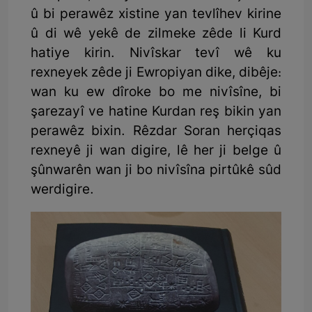
û bi perawêz xistine yan tevlîhev kirine
û di wê yekê de zilmeke zêde li Kurd
hatiye kirin. Nivîskar tevî wê ku
rexneyek zêde ji Ewropiyan dike, dibêje:
wan ku ew dîroke bo me nivîsîne, bi
şarezayî ve hatine Kurdan reş bikin yan
perawêz bixin. Rêzdar Soran herçiqas
rexneyê ji wan digire, lê her ji belge û
şûnwarên wan ji bo nivîsîna pirtûkê sûd
werdigire.