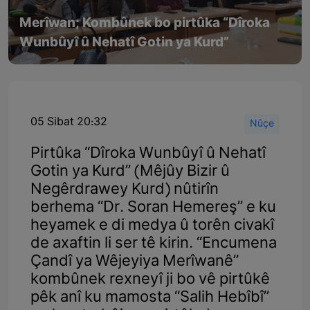
Merîwan; Kombûnek bo pirtûka “Dîroka
Wunbûyî û Nehatî Gotin ya Kurd”
05 Sibat 20:32
Nûçe
Pirtûka “Dîroka Wunbûyî û Nehatî
Gotin ya Kurd” (Mêjûy Bizir û
Negêrdrawey Kurd) nûtirîn
berhema “Dr. Soran Hemereş” e ku
heyamek e di medya û torên civakî
de axaftin li ser tê kirin. “Encumena
Çandî ya Wêjeyiya Merîwanê”
kombûnek rexneyî ji bo vê pirtûkê
pêk anî ku mamosta “Salih Hebîbî”