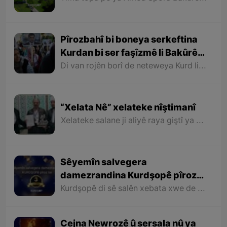
Pîrozbahî bi boneya serkeftina
Kurdan bi ser faşîzmê li Bakûrê
Kurdistanê
Di van rojên borî de neteweya Kurd li Bakurê Kurdistanê du serkeftinên mezin tomar kir. Ya yekem serkeftina Partiya Kurdistanî (Dem Partî) di hilbijartinên şaredariyan de û bidestveanîna desthilata 85 şaredariyan û bi taybetî şaredariyên 11 bajarên mezin ên Bakurê Kurdistanê bû.
“Xelata Nê” xelateke nîştimanî
Xelateke salane ji aliyê raya giştî ya xelkê gundê mezin ê “Nê” yê ser bi Merîwanê ve hatiye diyarîkirin ku biryar e ji îsal ve bi kesên hilkeftî yên warên cuda li devera Merîwanê bê bexşîn.
Sêyemîn salvegera
damezrandina Kurdşopê pîroz
be
Kurdşopê di sê salên xebata xwe de hewl daye bibe deng û rengê hemû Kurdan li seranserê Kurdistanê û bê cudahî li hemû beşên Kurdistanê binêre û dîrok, erdnîgarî, huner, ziman, wêje, çand û kelepûra navçeyên cuda yên Kurdistanê bi xelkê Kurdistanê bide nasandin.
Cejna Newrozê û sersala nû ya