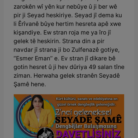
zarokên wî yên kur nebûye û ji ber wê
pir ji Seyad heskiriye. Seyad jî dema ku
li Êrîvanê bûye hertim hesreta apê xwe
kişandiye. Ew stran roja me ya îro jî
gelek tê heskirin. Strana din a pir
navdar jî strana ji bo Zulfenazê gotiye,
‘’Esmer Eman’’ e. Ev stran jî dikare bê
gotin hesret û ji hev dûriya 49 salan tîne
ziman. Herwaha gelek stranên Seyadê
Şamê hene.