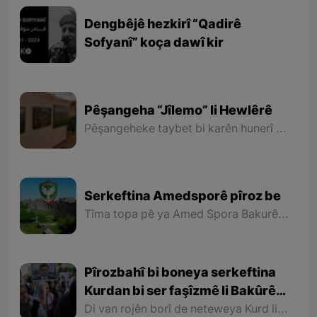
Dengbêjê hezkirî “Qadirê
Sofyanî” koça dawî kir
Pêşangeha “Jîlemo” li Hewlêrê
Pêşangeheke taybet bi karên hunerî yên “Maşalah Mihemedî” (Arêz) ê hunermendê nîgarkêş ê xelkê Rojhilatê Kurdistanê li Hewlêrê hate vekirin.
Serkeftina Amedsporê pîroz be
Tîma topa pê ya Amed Spora Bakurê Kurdistanê ger ji aliyê şovênîzmên desthilata zordar ve rastî dijayetîkirinê hatiye û dijayetiya wê tê kirin, lê bi kêfxweşî ve heta niha kariye berdewam rêya serkeftinê bo aliyê lûtkeyê bipîve û niha bûye nûnerê dengê Kurdistaniyên her çar parçeyên Kurdistanê di qada werzişê de.
Pîrozbahî bi boneya serkeftina
Kurdan bi ser faşîzmê li Bakûrê
Kurdistanê
Di van rojên borî de neteweya Kurd li Bakurê Kurdistanê du serkeftinên mezin tomar kir. Ya yekem serkeftina Partiya Kurdistanî (Dem Partî) di hilbijartinên şaredariyan de û bidestveanîna desthilata 85 şaredariyan û bi taybetî şaredariyên 11 bajarên mezin ên Bakurê Kurdistanê bû.