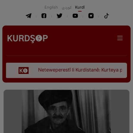
English
كوردی
Kurdî
Neteweperestî li Kurdistanê: Kurteya pêşveçûna dir