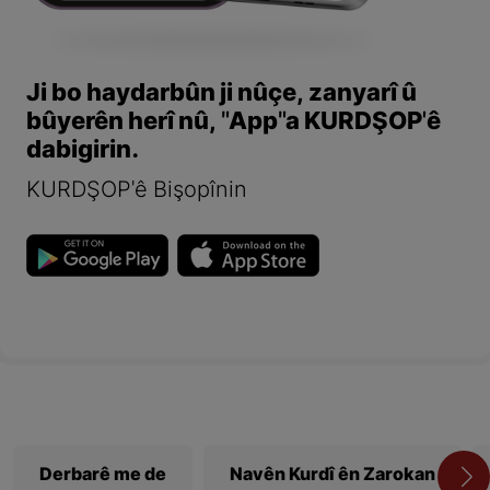
Ji bo haydarbûn ji nûçe, zanyarî û
bûyerên herî nû, "App"a KURDŞOP'ê
dabigirin.
KURDŞOP'ê Bişopînin
Derbarê me de
Navên Kurdî ên Zarokan