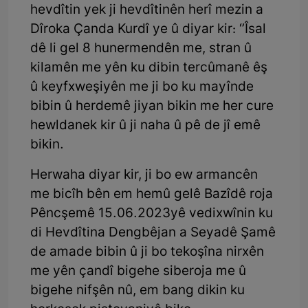
hevdîtin yek ji hevdîtinên herî mezin a
Dîroka Çanda Kurdî ye û diyar kir: ‘’Îsal
dê li gel 8 hunermendên me, stran û
kilamên me yên ku dibin tercûmanê êş
û keyfxweşiyên me ji bo ku mayînde
bibin û herdemê jiyan bikin me her cure
hewldanek kir û ji naha û pê de jî emê
bikin.
Herwaha diyar kir, ji bo ew armancên
me bicîh bên em hemû gelê Bazîdê roja
Pêncşemê 15.06.2023yê vedixwînin ku
di Hevdîtina Dengbêjan a Seyadê Şamê
de amade bibin û ji bo tekoşîna nirxên
me yên çandî bigehe siberoja me û
bigehe nifşên nû, em bang dikin ku