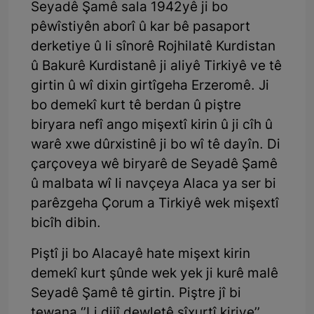
Seyadê Şamê sala 1942yê ji bo
pêwîstiyên aborî û kar bê pasaport
derketiye û li sînorê Rojhilatê Kurdistan
û Bakurê Kurdistanê ji aliyê Tirkiyê ve tê
girtin û wî dixin girtîgeha Erzeromê. Ji
bo demekî kurt tê berdan û piştre
biryara nefî ango mişextî kirin û ji cîh û
warê xwe dûrxistinê ji bo wî tê dayîn. Di
çarçoveya wê biryarê de Seyadê Şamê
û malbata wî li navçeya Alaca ya ser bi
parêzgeha Çorum a Tirkiyê wek mişextî
bicîh dibin.
Piştî ji bo Alacayê hate mişext kirin
demekî kurt şûnde wek yek ji kurê malê
Seyadê Şamê tê girtin. Piştre jî bi
tewana ‘’Li dijî dewletê sîxurtî kiriye’’