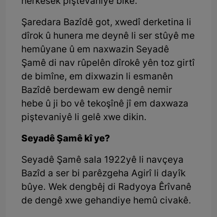
herkesek piştevaniyê bike.
Şaredara Bazîdê got, xwedî derketina li
dîrok û hunera me deynê li ser stûyê me
hemûyane û em naxwazin Seyadê
Şamê di nav rûpelên dîrokê yên toz girtî
de bimîne, em dixwazin li esmanên
Bazîdê berdewam ew dengê nemir
hebe û ji bo vê tekoşînê jî em daxwaza
piştevaniyê li gelê xwe dikin.
Seyadê Şamê kî ye?
Seyadê Şamê sala 1922yê li navçeya
Bazîd a ser bi parêzgeha Agirî li dayîk
bûye. Wek dengbêj di Radyoya Êrîvanê
de dengê xwe gehandiye hemû civakê.