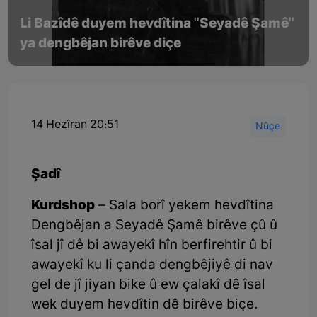
Li Bazîdê duyem hevdîtina ''Seyadê Şamê''
ya dengbêjan birêve diçe
14 Hezîran 20:51
Nûçe
Şadî
Kurdshop
– Sala borî yekem hevdîtina
Dengbêjan a Seyadê Şamê birêve çû û
îsal jî dê bi awayekî hîn berfirehtir û bi
awayekî ku li çanda dengbêjiyê di nav
gel de jî jiyan bike û ew çalakî dê îsal
wek duyem hevdîtin dê birêve biçe.