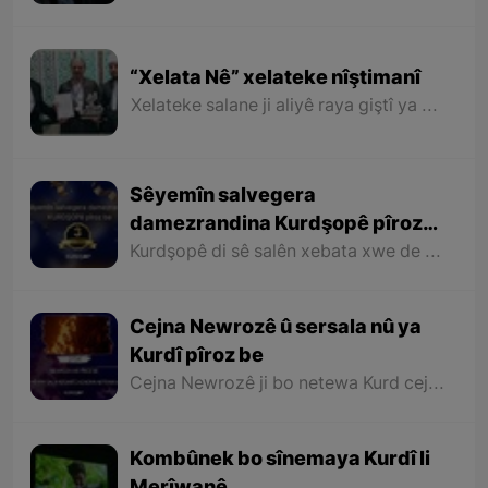
“Xelata Nê” xelateke nîştimanî
Xelateke salane ji aliyê raya giştî ya xelkê gundê mezin ê “Nê” yê ser bi Merîwanê ve hatiye diyarîkirin ku biryar e ji îsal ve bi kesên hilkeftî yên warên cuda li devera Merîwanê bê bexşîn.
Sêyemîn salvegera
damezrandina Kurdşopê pîroz
be
Kurdşopê di sê salên xebata xwe de hewl daye bibe deng û rengê hemû Kurdan li seranserê Kurdistanê û bê cudahî li hemû beşên Kurdistanê binêre û dîrok, erdnîgarî, huner, ziman, wêje, çand û kelepûra navçeyên cuda yên Kurdistanê bi xelkê Kurdistanê bide nasandin.
Cejna Newrozê û sersala nû ya
Kurdî pîroz be
Cejna Newrozê ji bo netewa Kurd cejna tekezîkirin e li ser mafên xwe yên rewa û bi bîranîna dîrokek dirêj e bo xebat û têkoşîna bo azadî û rizgariyê û agirê geş yê Newrozê ku ji aliyê netewa Kurd ve tê pêxistin, sembola hêviya paşerojeke geş bo netewe û nîştimana me ye.
Kombûnek bo sînemaya Kurdî li