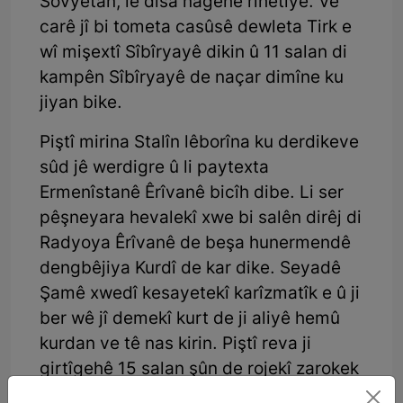
Sovyetan, lê dîsa nagehe rihetiyê. Vê
carê jî bi tometa casûsê dewleta Tirk e
wî mişextî Sîbîryayê dikin û 11 salan di
kampên Sîbîryayê de naçar dimîne ku
jiyan bike.
Piştî mirina Stalîn lêborîna ku derdikeve
sûd jê werdigre û li paytexta
Ermenîstanê Êrîvanê bicîh dibe. Li ser
pêşneyara hevalekî xwe bi salên dirêj di
Radyoya Êrîvanê de beşa hunermendê
dengbêjiya Kurdî de kar dike. Seyadê
Şamê xwedî kesayetekî karîzmatîk e û ji
ber wê jî demekî kurt de ji aliyê hemû
kurdan ve tê nas kirin. Piştî reva ji
girtîgehê 15 salan şûn de rojekî zarokek
hewar dike û ji malbata wî re dibêje