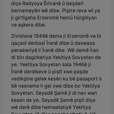
diçe Radyoya Êrîvanê û beşdarî
bernameyên wê dibe. Piştre reva wî ya
ji girtîgeha Erzeromê hemû hûrgiliyan
ve aşkera dibe.
Zivistana 1944ê dema ji Erzeromê ve bi
qaçaxî derbasî Îranê dibe û daxwaza
penaberiyê li Îranê dike. Wê demê Îran
di bin dagirkeriya Yekitiya Sovyetan de
ye. Yekitiya Sovyetan sala 1946ê ji
Îranê derdikeve û piştî xwe paşde
vedikşîne gelek kesên ku bê pasaport û
bê nasname li gel xwe dibe bo Yekitiya
Sovyetan. Seyadê Şamê jî di nav wan
kesan de ye. Seyadê Şamê piştî diçe
wê derê dibe hemwelatiyê Yekitiya