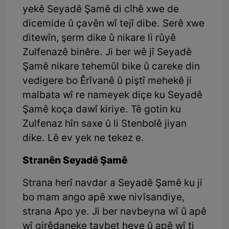
yekê Seyadê Şamê di cîhê xwe de
dicemide û çavên wî tejî dibe. Serê xwe
ditewîn, şerm dike û nikare li rûyê
Zulfenazê binêre. Ji ber wê jî Seyadê
Şamê nikare tehemûl bike û careke din
vedigere bo Êrîvanê û piştî mehekê ji
malbata wî re nameyek diçe ku Seyadê
Şamê koça dawî kiriye. Tê gotin ku
Zulfenaz hîn saxe û li Stenbolê jiyan
dike. Lê ev yek ne tekez e.
Stranên Seyadê Şamê
Strana herî navdar a Seyadê Şamê ku ji
bo mam ango apê xwe nivîsandiye,
strana Apo ye. Ji ber navbeyna wî û apê
wî girêdaneke taybet heye û apê wî ti