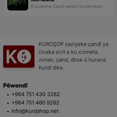
Merîwanê
Encumena Çandî-wêjeyî ya Merîwanê bi hevkariya Sînema Kurdistan, kombûnek bo sînemaya Kurdî û pêşandana sê fîlmên nû yên sê derhênerên Merîwanê bi rê ve bir.
KURDŞOP saziyeke çandî ya
civaka sivîl e ku xizmeta
ziman, çand, dîrok û hunera
Kurdî dike.
Pêwendî
+964 751 430 3262
+964 751 460 9262
info@kurdshop.net