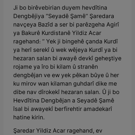
Ji bo birêvebirian duyem hevdîtina
Dengbêjiya ‘’Seyadê Şamê’’ Şaredara
navçeya Bazîd a ser bi parêzgeha Agirî
ya Bakurê Kurdistanê Yildiz Acar
ragehand: ‘’ Yek ji bingehê çanda Kurdî
ya herî serekî û wek wêjeya Kurdî ya bi
hezaran salan bi awayê devkî geheştiye
rojame ya îro bi kilam û stranên
dengbêjan ve ew yek pêkan bûye û her
ku mirov wan kilaman guhdarî dike me
dibe nav dîrokekî hezaran salan. Û ji bo
Hevdîtina Dengbêjan a Seyadê Şamê
îsal bi awayekî berfirehtir amadekarî
hatine kirin.
Şaredar Yildiz Acar ragehand, ev