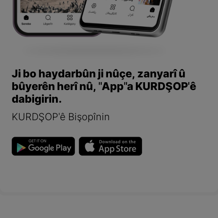
Ji bo haydarbûn ji nûçe, zanyarî û
bûyerên herî nû, "App"a KURDŞOP'ê
dabigirin.
KURDŞOP'ê Bişopînin