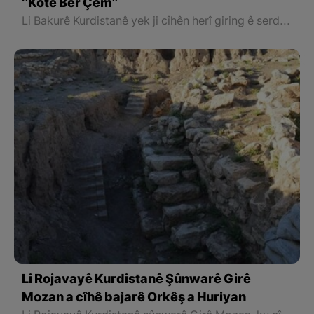
‘’Kotê Ber Çem’’
Li Bakurê Kurdistanê yek ji cîhên herî giring ê serdema neolîtîk jî Çemê Kota Ber yan jî Kotê Ber Çem e û ew şûnware di dîroka mirovahiyê de xwedî cîhekî girîng e
Li Rojavayê Kurdistanê Şûnwarê Girê
Mozan a cîhê bajarê Orkêş a Huriyan