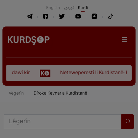
English
كوردی
Kurdî
a dawî kir
Neteweperestî li Kurdistanê: Kurteya 
Vegerîn
Dîroka Kevnar a Kurdistanê