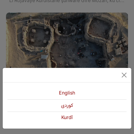
Li Rojavayê Kurdistanê şûnwarê Girê Mozan, ku cîhê bajarê Orkêş a paytexta Huriyan e, şûnwarekî dîrokî yê gelek giring e û xwedî dîrokekî 3 hezar sal berî naha ye
English
كوردی
Xebatên kolan û lêkolîna li ‘’GIRÊ FILLA’’
Kurdî
temam bûn
Li navçeya Karaz a Amed a Bakurê Kurdistanê, li taxa Embar şûnwarê dîrokê yê bi navê Girê Filla xwedî kevnariyekî gelek demdirêje û li gel Girê Mirazan xwedî heman dîrokê ye