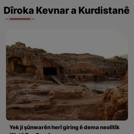
Dîroka Kevnar a Kurdistanê
Yek ji şûnwarên herî giring ê dema neolîtîk