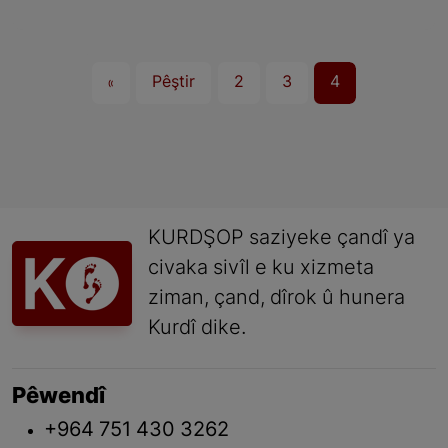
«
Pêştir
2
3
4
KURDŞOP saziyeke çandî ya
civaka sivîl e ku xizmeta
ziman, çand, dîrok û hunera
Kurdî dike.
Pêwendî
+964 751 430 3262