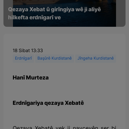
Qezaya Xebat û girîngiya wê ji aliyê
hilkefta erdnîgarî ve
18 Sibat 13:33
Erdnîgarî
Başûrê Kurdistanê
Jîngeha Kurdistanê
Hanî Murteza
Erdnîgariya qezaya Xebatê
Qezaya Xebatê yek ji navçeyên ser bi