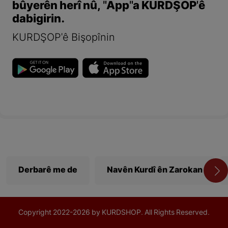
bûyerên herî nû, "App"a KURDŞOP'ê
dabigirin.
KURDŞOP'ê Bişopînin
Derbarê me de
Navên Kurdî ên Zarokan
Copyright
2022-
2026 by KURDSHOP. All Rights Reserved.