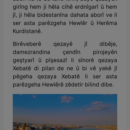
girîng hem ji hêla cihê erdnîgarî û hem
jî, ji hêla bidestanîna dahata aborî ve li
ser asta parêzgeha Hewlêr û Herêma
Kurdistanê.
Birêveberê qezayê jî dibêje,
damezrandina çendîn pirojeyên
geştyarî û pîşesazî li sînorê qezaya
Xebatê di pilan de ne û bi vê yekê jî
pêgeha qezaya Xebatê li ser asta
parêzgeha Hewlêrê zêdetir bilind dibe.