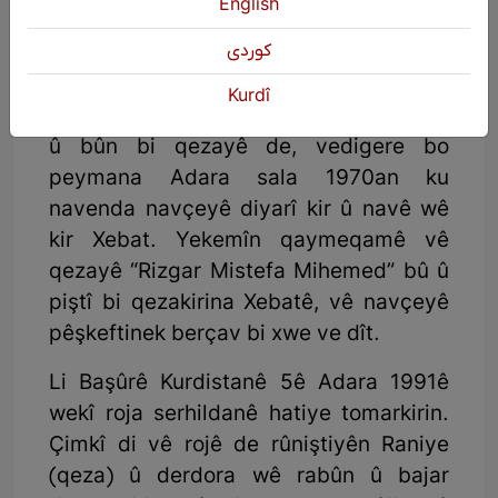
English
كوردی
Dîroka qezaya Xebatê
Kurdî
Dîroka navçeya Xebatê di warê avabûn
û bûn bi qezayê de, vedigere bo
peymana Adara sala 1970an ku
navenda navçeyê diyarî kir û navê wê
kir Xebat. Yekemîn qaymeqamê vê
qezayê “Rizgar Mistefa Mihemed” bû û
piştî bi qezakirina Xebatê, vê navçeyê
pêşkeftinek berçav bi xwe ve dît.
Li Başûrê Kurdistanê 5ê Adara 1991ê
wekî roja serhildanê hatiye tomarkirin.
Çimkî di vê rojê de rûniştiyên Raniye
(qeza) û derdora wê rabûn û bajar