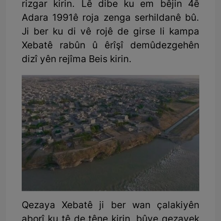
rizgar kirin. Lê dibe ku em bêjin 4ê
Adara 1991ê roja zenga serhildanê bû.
Ji ber ku di vê rojê de girse li kampa
Xebatê rabûn û êrîşî demûdezgehên
dizî yên rejîma Beis kirin.
Qezaya Xebatê ji ber wan çalakiyên
aborî ku tê de têne kirin, bûye qezayek