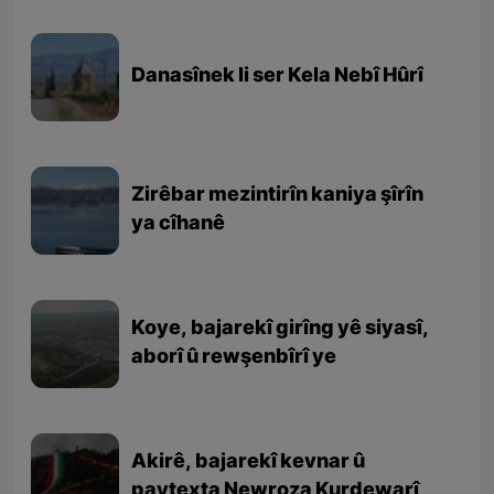
Danasînek li ser Kela Nebî Hûrî
Zirêbar mezintirîn kaniya şîrîn
ya cîhanê
Koye, bajarekî girîng yê siyasî,
aborî û rewşenbîrî ye
Akirê, bajarekî kevnar û
paytexta Newroza Kurdewarî