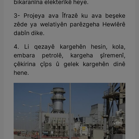
bikaranîna elekterîkê heye.
3- Projeya ava Îfrazê ku ava beşeke
zêde ya welatiyên parêzgeha Hewlêrê
dabîn dike.
4. Li qezayê kargehên hesin, kola,
embara petrolê, kargeha şîremenî,
çêkirina çîps û gelek kargehên dinê
hene.