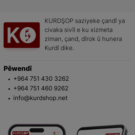
KURDŞOP saziyeke çandî ya
civaka sivîl e ku xizmeta
ziman, çand, dîrok û hunera
Kurdî dike.
Pêwendî
+964 751 430 3262
+964 751 460 9262
info@kurdshop.net