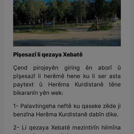
Pîşesazî li qezaya Xebatê
Çend pirojeyên giring ên aborî û
pîşesazî li herêmê hene ku li ser asta
paytext û Herêma Kurdistanê têne
bikaranîn yên wek:
1- Palavtingeha neftê ku qaseke zêde ji
benzîna Herêma Kurdistanê dabîn dike.
2- Li qezaya Xebatê mezintirîn hilmîna