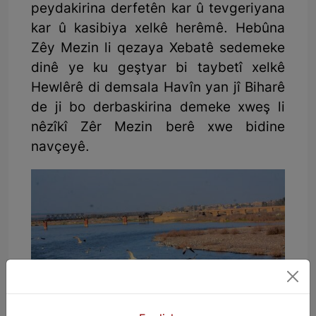
peydakirina derfetên kar û tevgeriyana
kar û kasibiya xelkê herêmê. Hebûna
Zêy Mezin li qezaya Xebatê sedemeke
dinê ye ku geştyar bi taybetî xelkê
Hewlêrê di demsala Havîn yan jî Biharê
de ji bo derbaskirina demeke xweş li
nêzîkî Zêr Mezin berê xwe bidine
navçeyê.