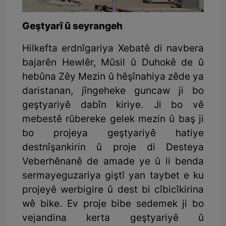
Geştyarî û seyrangeh
Hilkefta erdnîgariya Xebatê di navbera
bajarên Hewlêr, Mûsil û Duhokê de û
hebûna Zêy Mezin û hêşînahiya zêde ya
daristanan, jîngeheke guncaw ji bo
geştyariyê dabîn kiriye. Ji bo vê
mebestê rûbereke gelek mezin û baş ji
bo projeya geştyariyê hatiye
destnîşankirin û proje di Desteya
Veberhênanê de amade ye û li benda
sermayeguzariya giştî yan taybet e ku
projeyê werbigire û dest bi cîbicîkirina
wê bike. Ev proje bibe sedemek ji bo
vejandina kerta geştyariyê û