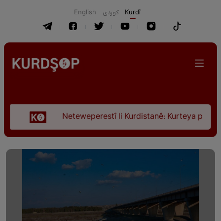
English
كوردی
Kurdî
Neteweperestî li Kurdistanê: Kurteya pêşveçûna diro