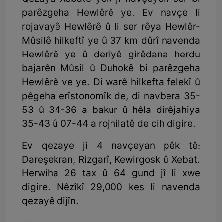
parêzgeha Hewlêrê ye. Ev navçe li
rojavayê Hewlêrê û li ser rêya Hewlêr-
Mûsilê hilkeftî ye û 37 km dûrî navenda
Hewlêrê ye û deriyê girêdana herdu
bajarên Mûsil û Duhokê bi parêzgeha
Hewlêrê ve ye. Di warê hilkefta felekî û
pêgeha erîstonomîk de, di navbera 35-
53 û 34-36 a bakur û hêla dirêjahiya
35-43 û 07-44 a rojhilatê de cih digire.
Ev qezaye ji 4 navçeyan pêk tê:
Dareşekran, Rizgarî, Kewirgosk û Xebat.
Herwiha 26 tax û 64 gund jî li xwe
digire. Nêzîkî 29,000 kes li navenda
qezayê dijîn.