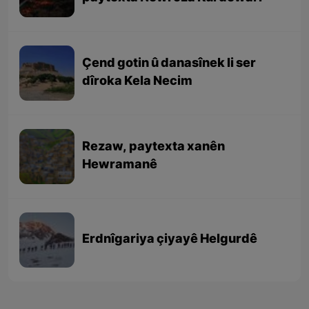
Çend gotin û danasînek li ser
dîroka Kela Necim
Rezaw, paytexta xanên
Hewramanê
Erdnîgariya çiyayê Helgurdê