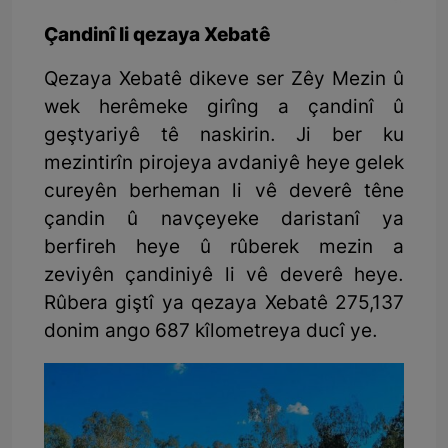
Çandinî li qezaya Xebatê
Qezaya Xebatê dikeve ser Zêy Mezin û
wek herêmeke girîng a çandinî û
geştyariyê tê naskirin. Ji ber ku
mezintirîn pirojeya avdaniyê heye gelek
cureyên berheman li vê deverê têne
çandin û navçeyeke daristanî ya
berfireh heye û rûberek mezin a
zeviyên çandiniyê li vê deverê heye.
Rûbera giştî ya qezaya Xebatê 275,137
donim ango 687 kîlometreya ducî ye.