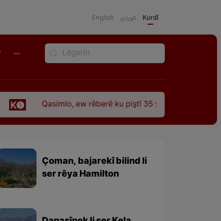
English
كوردی
Kurdî
r
simlo, ew rêberê ku piştî 35 sal ji şehîdbûna wî hê jî rêbaza w
Çoman, bajarekî bilind li
ser rêya Hamilton