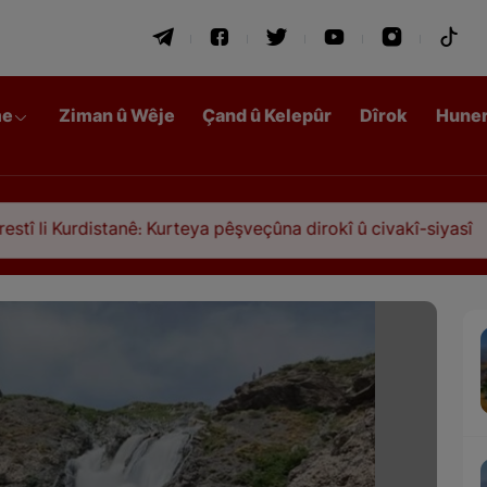
me
Ziman û Wêje
Çand û Kelepûr
Dîrok
Hune
anê: Kurteya pêşveçûna dirokî û civakî-siyasî
Qa