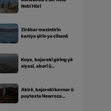
Danasînek li ser Kela
Nebî Hûrî
Zirêbar mezintirîn
kaniya şîrîn ya cîhanê
Koye, bajarekî girîng yê
siyasî, aborî û
rewşenbîrî ye
Akirê, bajarekî kevnar û
paytexta Newroza
Kurdewarî