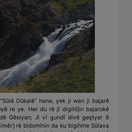
Sûlê Dûkalê” hene, yek ji wan ji bajarê
oyê re ye. Her du rê jî digihîjin bajarokê
ê Gêsiyan; Ji vî gundî divê geştyar 9
imêr) rê bidomînin da ku bigihine Sûlava