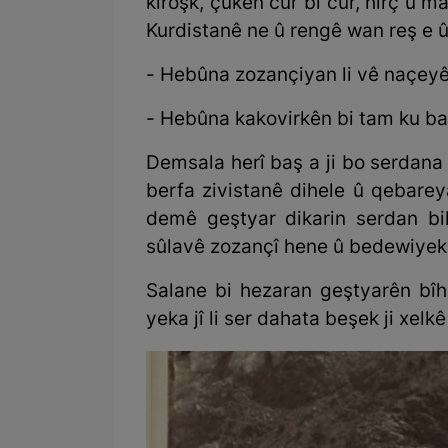
kîroşk, çûkên cur bi cur, hirç û 
Kurdistanê ne û rengê wan reş e û
- Hebûna zozançiyan li vê naçeyê
- Hebûna kakovirkên bi tam ku ba
Demsala herî baş a ji bo serdana
berfa zivistanê dihele û qebarey
demê geştyar dikarin serdan bik
sûlavê zozançî hene û bedewiye
Salane bi hezaran geştyarên bîh
yeka jî li ser dahata beşek ji xel