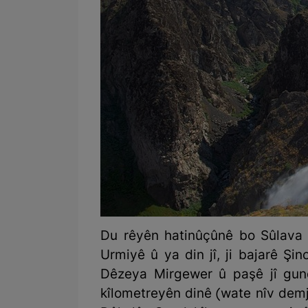
Du rêyên hatinûçûnê bo Sûlava “
Urmiyê û ya din jî, ji bajarê Şin
Dêzeya Mirgewer û paşê jî gund
kîlometreyên dinê (wate nîv demj