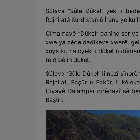
Sûlava “Sûle Dûkel” yek ji bedew
Rojhilatê Kurdistan û Îranê ye ku 
Çima navê “Dûkel” danîne ser vê s
xwe ya zêde dadikeve xwarê, gele
xuya ku haloyek ji dûkel û dûmanê
re dibêjin dûkel.
Sûlava “Sûle Dûkel” li nêzî sînor
Rojhilat, Başûr û Bakûr, li kêle
Çiyayê Dalamper girêdayî sê beş
Başûr.