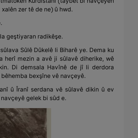
matmatokên Kurdistanî (taybet bi navçeyên
 xalên zer tê de ne) û hwd.
.
la geştiyaran radikêşe.
 sûlava Sûlê Dûkelê li Biharê ye. Dema ku
a herî mezin a avê ji sûlavê diherike, wê
in. Di demsala Havînê de jî li derdora
k bêhemba bexşîne vê navçeyê.
anî û Îranî serdana vê sûlavê dikin û ev
kê navçeyê gelek bi sûd e.