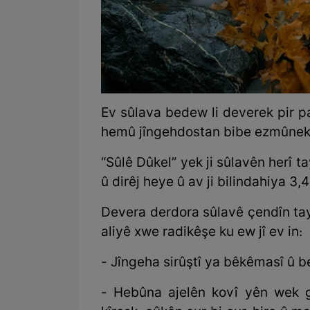
Ev sûlava bedew li deverek pir pa
hemû jîngehdostan bibe ezmûnek
“Sûlê Dûkel” yek ji sûlavên herî t
û dirêj heye û av ji bilindahiya 3
Devera derdora sûlavê çendîn ta
aliyê xwe radikêşe ku ew jî ev in:
- Jîngeha sirûştî ya bêkêmasî û 
- Hebûna ajelên kovî yên wek gur