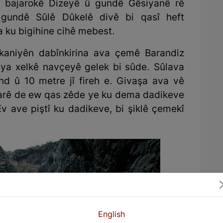
î bajarokê Dizeyê û gundê Gêsiyanê rê
 gundê Sûlê Dûkelê divê bi qasî heft
da ku bigihine cihê mebest.
vkaniyên dabînkirina ava çemê Barandiz
iya xelkê navçeyê gelek bi sûde. Sûlava
ind û 10 metre jî fireh e. Givaşa ava vê
iharê de ew qas zêde ye ku dema dadikeve
Ev ave piştî ku dadikeve, bi şiklê çemekî
English