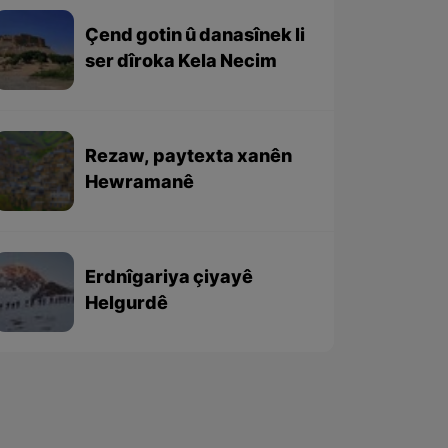
Çend gotin û danasînek li
ser dîroka Kela Necim
Rezaw, paytexta xanên
Hewramanê
Erdnîgariya çiyayê
Helgurdê