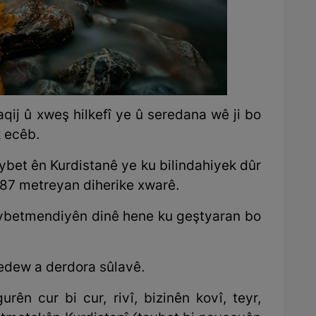
qij û xweş hilkefî ye û seredana wê ji bo
 ecêb.
aybet ên Kurdistanê ye ku bilindahiyek dûr
,487 metreyan diherike xwarê.
ybetmendiyên dinê hene ku geştyaran bo
bedew a derdora sûlavê.
ên cur bi cur, rivî, bizinên kovî, teyr,