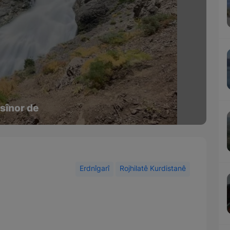
 sînor de
Erdnîgarî
Rojhilatê Kurdistanê