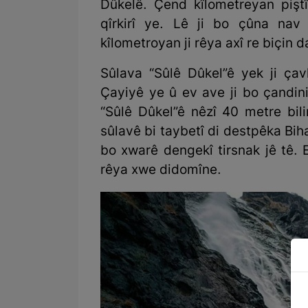
Dûkelê. Çend kîlometreyan pişt
qîrkirî ye. Lê ji bo çûna nav
kîlometroyan ji rêya axî re biçin 
Sûlava “Sûlê Dûkel”ê yek ji ça
Çayiyê ye û ev ave ji bo çandin
“Sûlê Dûkel”ê nêzî 40 metre bil
sûlavê bi taybetî di destpêka B
bo xwarê dengekî tirsnak jê tê. 
rêya xwe didomîne.