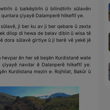
tirîn û balkêştirîn û bilindtirîn sûlavên
li quntara çiyayê Dalamperê hilkeftî ye.
ûlavê, ji ber ku av ji ber qebare û zexta
k dilop di hewa de belav dibin û wisa tê
 dora sûlavê girtiye û ji berê vê yekê jê
ên hevpar ên her sê beşên Kurdistanê wate
ka çiyayê navdar ê Dalanperê hilkeftî ye.
ên Kurdistana mezin e: Rojhilat, Bakûr û