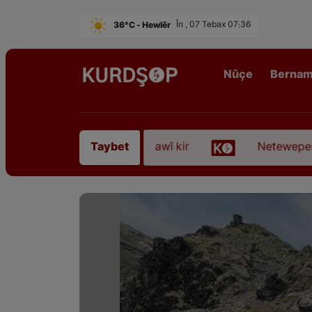
36°C - Hewlêr
În , 07 Tebax 07:36
Nûçe
Berna
 Sofyanî” koça dawî kir
Neteweperestî li Kurdist
Taybet