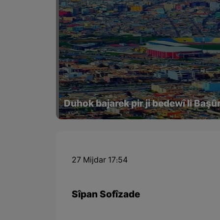
Duhok bajarek pir ji bedewî li Başû
27 Mijdar 17:54
Sîpan Sofîzade