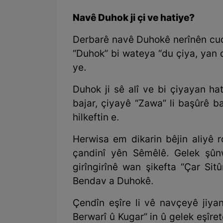
Navê Duhok ji çi ve hatiye?
Derbarê navê Duhokê nerînên cuda
“Duhok” bi wateya “du çiya, yan d
ye.
Duhok ji sê alî ve bi çiyayan hat
bajar, çiyayê “Zawa” li başûrê ba
hilkeftin e.
Herwisa em dikarin bêjin aliyê r
çandinî yên Sêmêlê. Gelek şûn
girîngirînê wan şikefta “Çar Si
Bendav a Duhokê.
Çendîn eşîre li vê navçeyê jiyanê
Berwarî û Kugar” in û gelek eşîret