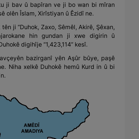
u ji bav û bapîran ve ji bo wan bi mîran
 olên Îslam, Xirîstiyan û Êzidî ne.
ên ji “Duhok, Zaxo, Sêmêl, Akirê, Şêxan,
jarokane hin gundan ji xwe digirin û
hokê digihîje “1,423,114” kesî.
 navçeyên bazirganî yên Aşûr bûye, paşê
ûne. Niha xelkê Duhokê hemû Kurd in û bi
in.