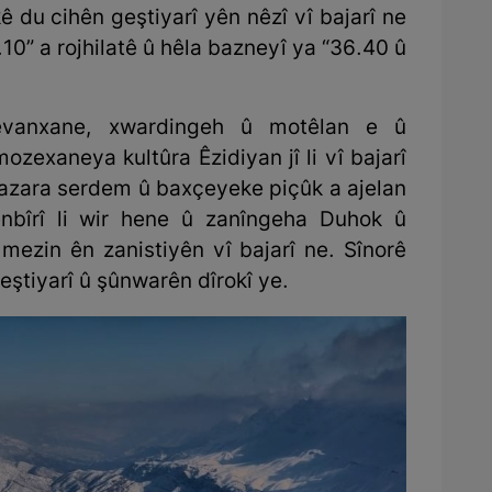
 du cihên geştiyarî yên nêzî vî bajarî ne
10” a rojhilatê û hêla bazneyî ya “36.40 û
vanxane, xwardingeh û motêlan e û
zexaneya kultûra Êzidiyan jî li vî bajarî
, bazara serdem û baxçeyeke piçûk a ajelan
bîrî li wir hene û zanîngeha Duhok û
mezin ên zanistiyên vî bajarî ne. Sînorê
ştiyarî û şûnwarên dîrokî ye.