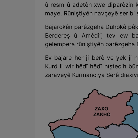
û resm û adetên xwe diparêzin k
maye. Rûniştiyên navçeyê ser bi sê
Bajarokên parêzgeha Duhokê pêk t
Berdereş û Amêdî”, tev ew ba
gelempera rûniştiyên parêzgeha Du
Ev bajare her ji berê ve yek ji
Kurd li wir hêdî hêdî nîştecih b
zaraveyê Kurmanciya Serê diaxiv