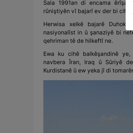
Sala 1991an di encama êrîşa 
rûniştiyên vî bajarî ev der bi cih h
Herwisa xelkê bajarê Duhokê 
nasiyonalîst in û şanaziyê bi n
qehriman tê de hilkeftî ne.
Ewa ku cihê balkêşandinê ye,
navbera Îran, Iraq û Sûriyê d
Kurdistanê û ew yeka jî di tomarên