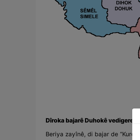
Dîroka bajarê Duhokê vedigere b
Beriya zayînê, di bajar de “Kurd, Ê