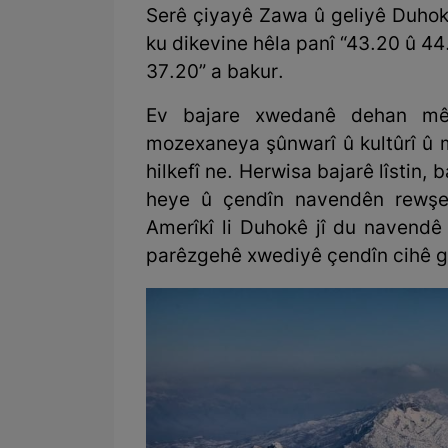
Serê çiyayê Zawa û geliyê Duhokê
ku dikevine hêla panî “43.20 û 44.
37.20” a bakur.
Ev bajare xwedanê dehan mê
mozexaneya şûnwarî û kultûrî û mo
hilkefî ne. Herwisa bajarê lîstin
heye û çendîn navendên rewşen
Amerîkî li Duhokê jî du navendê 
parêzgehê xwediyê çendîn cihê ge