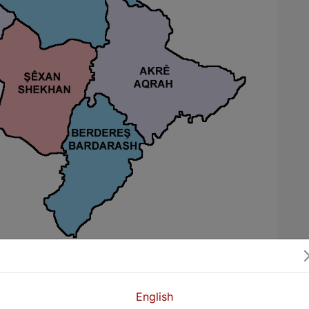
o çend hezar sal
zidî, Kildanî, Aşûrî û Ermenî” jiyan kirine.
English