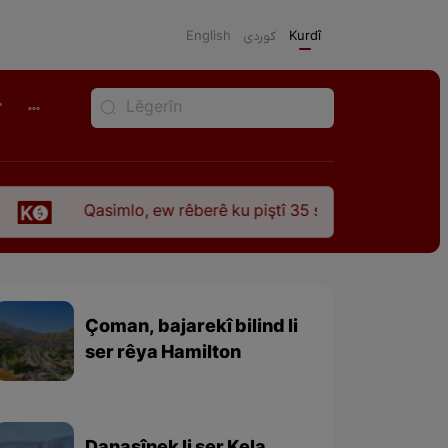
English
كوردی
Kurdî
r
simlo, ew rêberê ku piştî 35 sal ji şehîdbûna wî hê jî rêbaza w
Çoman, bajarekî bilind li
ser rêya Hamilton