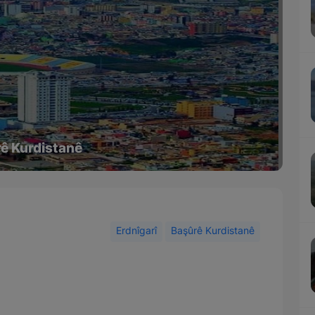
rê Kurdistanê
Erdnîgarî
Başûrê Kurdistanê