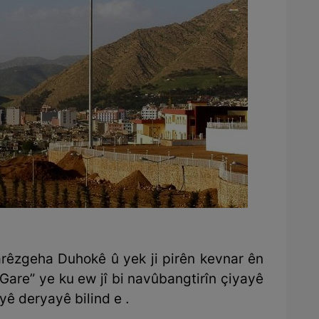
parêzgeha Duhokê û yek ji pirên kevnar ên
 “Gare” ye ku ew jî bi navûbangtirîn çiyayê
yê deryayê bilind e .