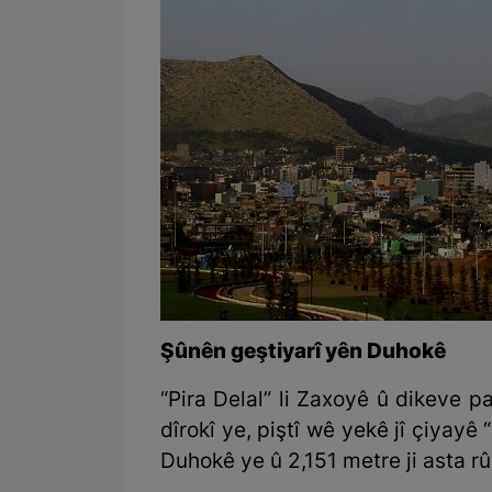
Şûnên geştiyarî yên Duhokê
“Pira Delal” li Zaxoyê û dikeve 
dîrokî ye, piştî wê yekê jî çiyayê
Duhokê ye û 2,151 metre ji asta rû