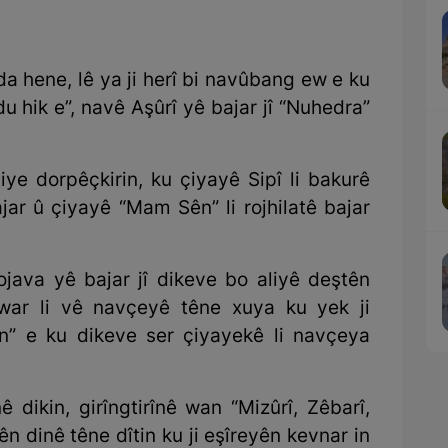
 hene, lê ya ji herî bi navûbang ew e ku
u hik e”, navê Aşûrî yê bajar jî “Nuhedra”
iye dorpêçkirin, ku çiyayê Sipî li bakurê
jar û çiyayê “Mam Sên” li rojhilatê bajar
ojava yê bajar jî dikeve bo aliyê deştên
war li vê navçeyê têne xuya ku yek ji
tûn” e ku dikeve ser çiyayekê li navçeya
 dikin, girîngtirînê wan “Mizûrî, Zêbarî,
ên dinê têne dîtin ku ji eşîreyên kevnar in