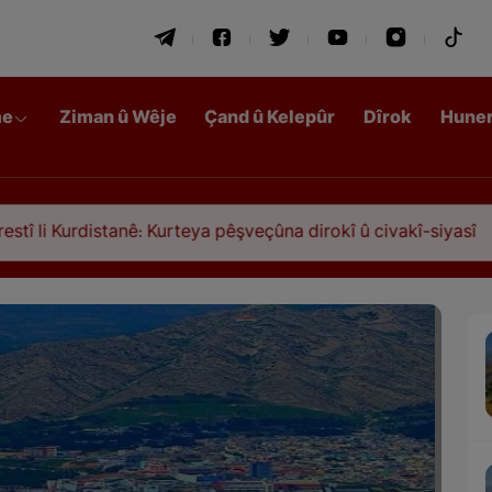
me
Ziman û Wêje
Çand û Kelepûr
Dîrok
Hune
anê: Kurteya pêşveçûna dirokî û civakî-siyasî
Qa