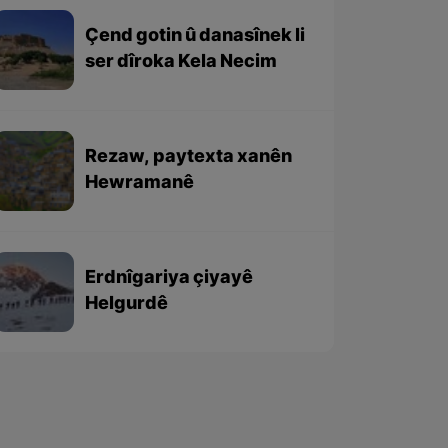
Çend gotin û danasînek li
ser dîroka Kela Necim
Rezaw, paytexta xanên
Hewramanê
Erdnîgariya çiyayê
Helgurdê