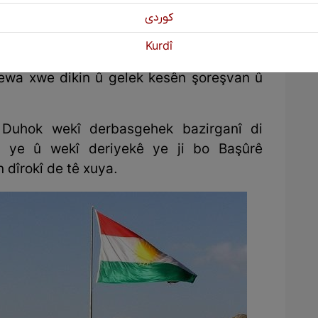
esmanî bo ser bajarê Duhokê tevahiya
كوردی
êlan.
Kurdî
bi wê yekê hatine naskirin ku xelke
etewa xwe dikin û gelek kesên şoreşvan û
 Duhok wekî derbasgehek bazirganî di
e ye û wekî deriyekê ye ji bo Başûrê
 dîrokî de tê xuya.