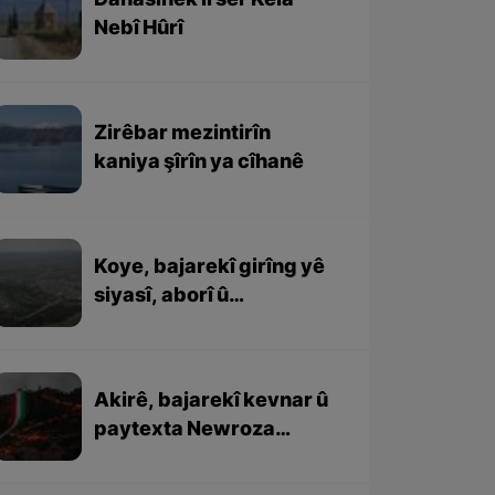
Danasînek li ser Kela
Nebî Hûrî
Zirêbar mezintirîn
kaniya şîrîn ya cîhanê
Koye, bajarekî girîng yê
siyasî, aborî û
rewşenbîrî ye
Akirê, bajarekî kevnar û
paytexta Newroza
Kurdewarî