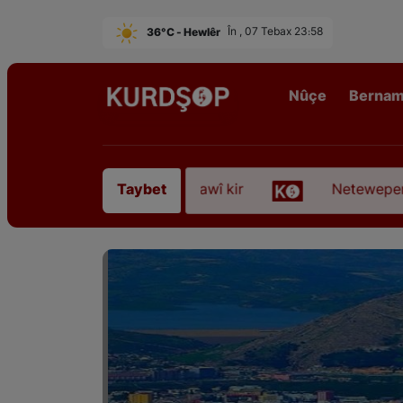
36°C - Hewlêr
În , 07 Tebax 23:58
Nûçe
Berna
 Sofyanî” koça dawî kir
Neteweperestî li Kurdist
Taybet