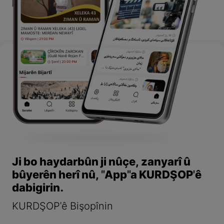
Ji bo haydarbûn ji nûçe, zanyarî û
bûyerên herî nû, "App"a KURDŞOP'ê
dabigirin.
KURDŞOP'ê Bişopînin