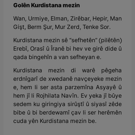
Golên Kurdistana mezin
Wan, Urmiye, Elman, Zirêbar, Hepir, Man
Gişt, Berm Şur, Mur Zerd, Tenke Sor.
Kurdistana mezin sê “sefhetên” (pilêtên)
Erebî, Orasî û Îranê bi hev ve girê dide û
qada bingehîn a van sefheyan e.
Kurdistana mezin di warê pêgeha
erdnîgarî de xwedanê navçeyeke mezin
e, hem li ser asta parzemîna Asyayê û
hem jî li Rojhilata Navîn. Ev yeka jî bûye
sedem ku giringiya sirûştî û siyasî zêde
bibe û bi berdewamî çav li ser herêmên
cuda yên Kurdistana mezin be.