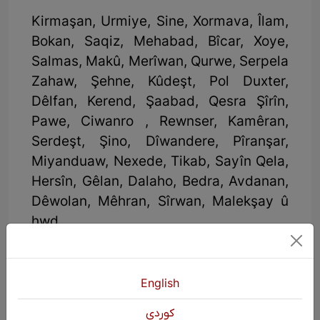
Kirmaşan, Urmiye, Sine, Xormava, Îlam,
Bokan, Saqiz, Mehabad, Bîcar, Xoye,
Salmas, Makû, Merîwan, Qurwe, Serpela
Zahaw, Şehne, Kûdeşt, Pol Duxter,
Dêlfan, Kerend, Şaabad, Qesra Şîrîn,
Pawe, Ciwanro , Rewnser, Kamêran,
Serdeşt, Şino, Dîwandere, Pîranşar,
Miyanduaw, Nexede, Tikab, Sayîn Qela,
Hersîn, Gêlan, Dalaho, Bedra, Avdanan,
Dêwolan, Mêhran, Sîrwan, Malekşay û
hwd
Li Başûrê Kurdistanê:
Hewlêr, Silêmanî, Kerkûk, Duhok,
English
Helebce, Şingal, Soran, Zaxo, Rewandiz,
كوردی