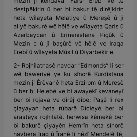
mezin ji kendava “Fars- Ereb” ve tê
destpêkirin û ber bi bakur tê dirêjkirin
heta wîlayeta Melatiye û Mereşê û ji
aliyê bakurê wê hêlê ve wîlayeta Qaris û
Azerbaycan û Ermenistana Piçûk û
Mezin e û ji başûrê vê hêlê ve Iraqa
Erebî û wîlayeta Mûsil û Diyarbekir e.
2- Rojhilatnasê navdar “Edmonds” li ser
wê baweriyê ye ku sînorê Kurdistana
mezin ji Êrêvanê heta Erzirom û Mereşê
û ber bi Helebê ve bi awayekî kevaneyî
ber bi rojava ve dirêj dibe; Paşê li rex
çiayayan heta rûbarê Dîcleyê ber bi
arasteya rojhilatê, herwisa kêmekê ber
bi bakurê çiyayên Hemrîn heta sînorê
navbera Iraq û Îranê li nêzî Mendelê tê,