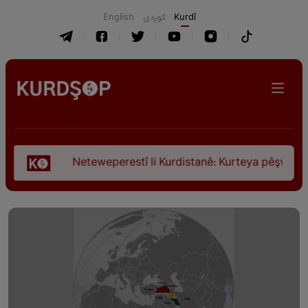
English
كوردی
Kurdî
Neteweperestî li Kurdistanê: Kurteya pêşveçûna dirokî û c