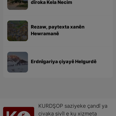
dîroka Kela Necim
Rezaw, paytexta xanên
Hewramanê
Erdnîgariya çiyayê Helgurdê
KURDŞOP saziyeke çandî ya
civaka sivîl e ku xizmeta