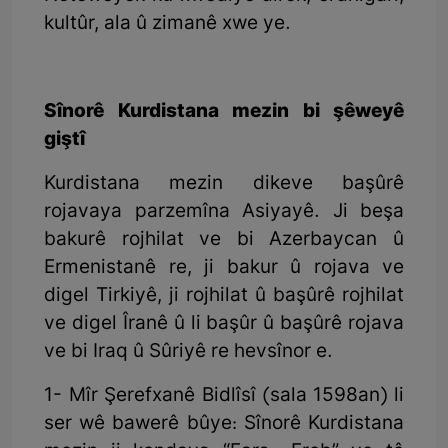
kultûr, ala û zimanê xwe ye.
Sînorê Kurdistana mezin bi şêweyê
giştî
Kurdistana mezin dikeve başûrê
rojavaya parzemîna Asiyayê. Ji beşa
bakurê rojhilat ve bi Azerbaycan û
Ermenistanê re, ji bakur û rojava ve
digel Tirkiyê, ji rojhilat û başûrê rojhilat
ve digel Îranê û li başûr û başûrê rojava
ve bi Iraq û Sûriyê re hevsînor e.
1- Mîr Şerefxanê Bidlîsî (sala 1598an) li
ser wê bawerê bûye: Sînorê Kurdistana