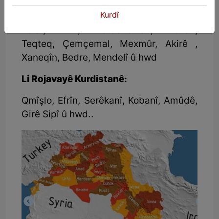
Pîrmam, Şeqlava, Koye, Raniye,
Kurdî
Qeladizê, Erbet, Seyîd Sadiq, Sîrwan,
Kelar, Kifrî, Derbendîxan, Dukan,
Teqteq, Çemçemal, Mexmûr, Akirê ,
Xaneqîn, Bedre, Mendelî û hwd
Li Rojavayê Kurdistanê:
Qmîşlo, Efrîn, Serêkanî, Kobanî, Amûdê,
Girê Sipî û hwd..