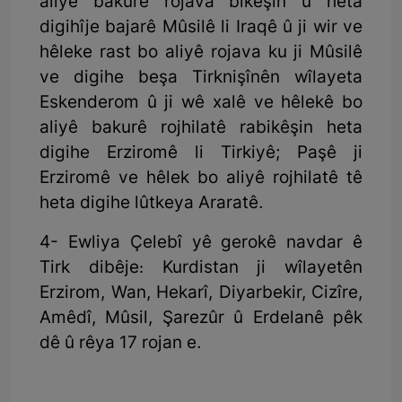
aliyê bakurê rojava bikêşin û heta
digihîje bajarê Mûsilê li Iraqê û ji wir ve
hêleke rast bo aliyê rojava ku ji Mûsilê
ve digihe beşa Tirknişînên wîlayeta
Eskenderom û ji wê xalê ve hêlekê bo
aliyê bakurê rojhilatê rabikêşin heta
digihe Erziromê li Tirkiyê; Paşê ji
Erziromê ve hêlek bo aliyê rojhilatê tê
heta digihe lûtkeya Araratê.
4- Ewliya Çelebî yê gerokê navdar ê
Tirk dibêje: Kurdistan ji wîlayetên
Erzirom, Wan, Hekarî, Diyarbekir, Cizîre,
Amêdî, Mûsil, Şarezûr û Erdelanê pêk
dê û rêya 17 rojan e.