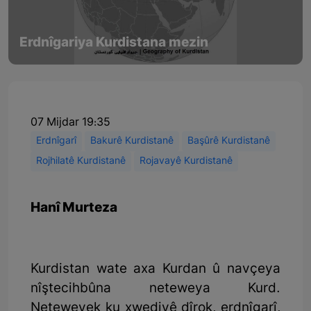
Erdnîgariya Kurdistana mezin
07 Mijdar 19:35
Erdnîgarî
Bakurê Kurdistanê
Başûrê Kurdistanê
Rojhilatê Kurdistanê
Rojavayê Kurdistanê
Hanî Murteza
Kurdistan wate axa Kurdan û navçeya
nîştecihbûna neteweya Kurd.
Neteweyek ku xwediyê dîrok, erdnîgarî,