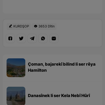
KURDŞOP
3653 Dîtin
Çoman, bajarekî bilind li ser rêya
Hamilton
Danasînek li ser Kela Nebî Hûrî