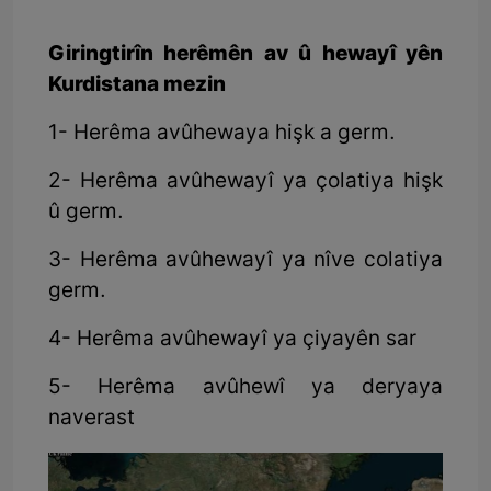
Giringtirîn herêmên av û hewayî yên
Kurdistana mezin
1- Herêma avûhewaya hişk a germ.
2- Herêma avûhewayî ya çolatiya hişk
û germ.
3- Herêma avûhewayî ya nîve colatiya
germ.
4- Herêma avûhewayî ya çiyayên sar
5- Herêma avûhewî ya deryaya
naverast