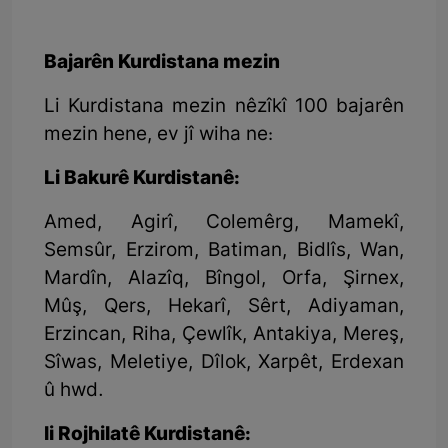
Bajarên Kurdistana mezin
Li Kurdistana mezin nêzîkî 100 bajarên
mezin hene, ev jî wiha ne:
Li Bakurê Kurdistanê:
Amed, Agirî, Colemêrg, Mamekî,
Semsûr, Erzirom, Batiman, Bidlîs, Wan,
Mardîn, Alazîq, Bîngol, Orfa, Şirnex,
Mûş, Qers, Hekarî, Sêrt, Adiyaman,
Erzincan, Riha, Çewlîk, Antakiya, Mereş,
Sîwas, Meletiye, Dîlok, Xarpêt, Erdexan
û hwd.
li Rojhilatê Kurdistanê: