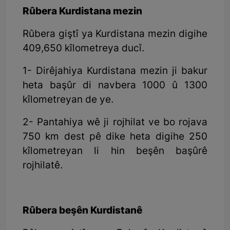
Rûbera Kurdistana mezin
Rûbera giştî ya Kurdistana mezin digihe
409,650 kîlometreya ducî.
1- Dirêjahiya Kurdistana mezin ji bakur
heta başûr di navbera 1000 û 1300
kîlometreyan de ye.
2- Pantahiya wê ji rojhilat ve bo rojava
750 km dest pê dike heta digihe 250
kîlometreyan li hin beşên başûrê
rojhilatê.
Rûbera beşên Kurdistanê