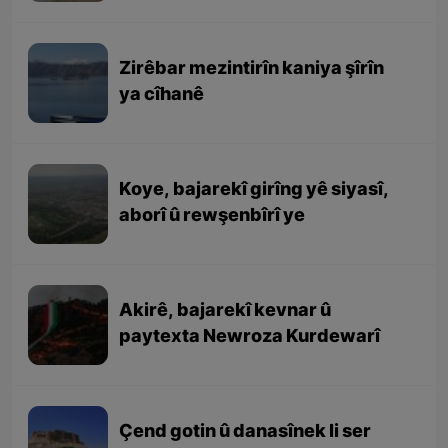
Zirêbar mezintirîn kaniya şîrîn
ya cîhanê
Koye, bajarekî girîng yê siyasî,
aborî û rewşenbîrî ye
Akirê, bajarekî kevnar û
paytexta Newroza Kurdewarî
Çend gotin û danasînek li ser