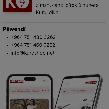
ziman, çand, dîrok û hunera
Kurdî dike.
Pêwendî
+964 751 430 3262
+964 751 460 9262
info@kurdshop.net