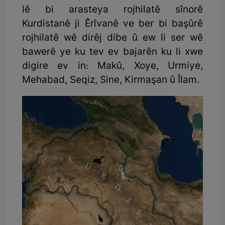
lê bi arasteya rojhilatê sînorê
Kurdistanê ji Êrîvanê ve ber bi başûrê
rojhilatê wê dirêj dibe û ew li ser wê
bawerê ye ku tev ev bajarên ku li xwe
digire ev in: Makû, Xoye, Urmiye,
Mehabad, Seqiz, Sine, Kirmaşan û Îlam.