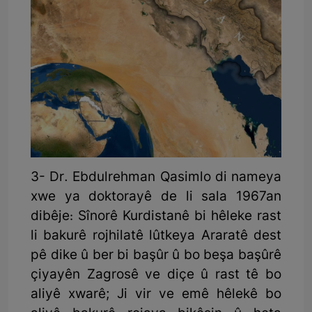
3- Dr. Ebdulrehman Qasimlo di nameya
xwe ya doktorayê de li sala 1967an
dibêje: Sînorê Kurdistanê bi hêleke rast
li bakurê rojhilatê lûtkeya Araratê dest
pê dike û ber bi başûr û bo beşa başûrê
çiyayên Zagrosê ve diçe û rast tê bo
aliyê xwarê; Ji vir ve emê hêlekê bo