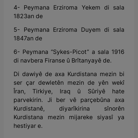
4- Peymana Erziroma Yekem di sala
1823an de
5- Peymana Erziroma Duyem di sala
1847an de
6- Peymana “Sykes-Picot” a sala 1916
di navbera Firanse û Brîtanyayê de.
Di dawiyê de axa Kurdistana mezin bi
ser çar dewletên mezin de yên wekî
Îran, Tirkiye, Iraq û Sûriyê hate
parvekirin. Ji ber vê parçebûna axa
Kurdistanê, diyarîkirina sînorên
Kurdistana mezin mijareke siyasî ya
hestiyar e.