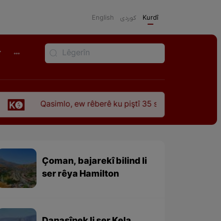
English
كوردی
Kurdî
r
simlo, ew rêberê ku piştî 35 sal ji şehîdbûna wî hê jî rêbaza w
Çoman, bajarekî bilind li
ser rêya Hamilton