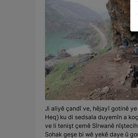
Ji aliyê çandî ve, hêjayî gotinê y
Heq) ku di sedsala duyemîn a koçî
ve li tenişt çemê Sîrwanê nîşteci
Sohak geşe bi wê yekê daye û gora w