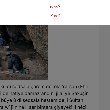
كوردی
Kurdî
e ku di sedsala çarem de, ola Yarsan (Ehlî
 de hatiye damezrandin, ji aliyê Şaxuşîn
h bûye û di sedsala heştem de jî Sultan
î jî niha li ser bintara çiyayekî li nêzî