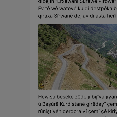
dibêjin “Erxewanî Sûrewe Pirowe” 
Ev tê wê wateyê ku di destpêka b
qiraxa Sîrwanê de, av di asta herî 
Hewisa beşeke zêde ji bijîva jiy
û Başûrê Kurdistanê girêdayî çemê
rûniştiyên derdora vî çemî çê kir