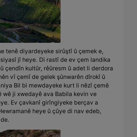
ne tenê diyardeyeke sirûştî û çemek e,
û siyasî jî heye. Di rastî de ev çem landika
 çendîn kultûr, rêûresm û adet li derdora
ûnên vî çemî de gelek şûnwarên dîrokî û
aniya Bil bi mewdayeke kurt li nêzî çemê
vê wê ji xwedayê ava Babila kevin ve
ûye. Ev çavkanî girîngiyeke berçav a
ra Hewramanê heye û çûye di nav edeb,
 de.