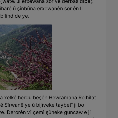
(wate: Ji erxewana sor ve derbas dibe).
iharê û şînbûna erxewanên sor ên li
bilind de ye.
ana xelkê herdu beşên Hewramana Rojhilat
 Sîrwanê ye û bijîveke taybetî ji bo
iye. Derorên vî çemî şûneke guncaw e ji