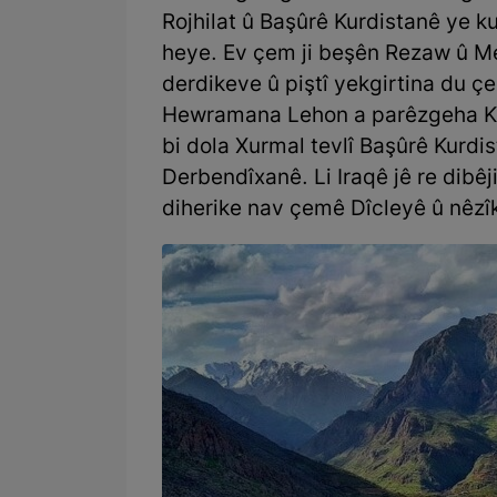
Rojhilat û Başûrê Kurdistanê ye k
heye. Ev çem ji beşên Rezaw û Me
derdikeve û piştî yekgirtina du ç
Hewramana Lehon a parêzgeha Kir
bi dola Xurmal tevlî Başûrê Kurdi
Derbendîxanê. Li Iraqê jê re dibê
diherike nav çemê Dîcleyê û nêzîk