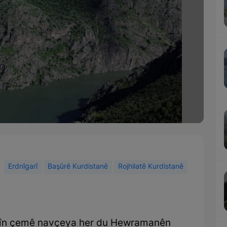
Erdnîgarî
Başûrê Kurdistanê
Rojhilatê Kurdistanê
tirîn çemê navçeya her du Hewramanên