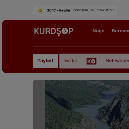
36°C - Hewlêr
Pêncşem, 06 Tebax 19:57
Nûçe
Berna
 Sofyanî” koça dawî kir
Neteweperestî li Kurdist
Taybet