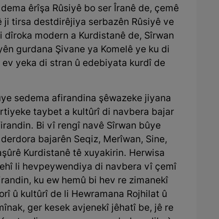
i dema êrîşa Rûsiyê bo ser Îranê de, çemê
 ji tirsa destdirêjiya serbazên Rûsiyê ve
i dîroka modern a Kurdistanê de, Sîrwan
yên gurdana Şivane ya Komelê ye ku di
ev yeka di stran û edebiyata kurdî de
bûye sedema afirandina şêwazeke jiyana
irtiyeke taybet a kultûrî di navbera bajar
randin. Bi vî rengî navê Sîrwan bûye
i derdora bajarên Seqiz, Merîwan, Sine,
şûrê Kurdistanê tê xuyakirin. Herwisa
gehî li hevpeywendiya di navbera vî çemî
irandin, ku ew hemû bi hev re zimanekî
orî û kultûrî de li Hewramana Rojhilat û
nak, ger kesek avjenekî jêhatî be, jê re