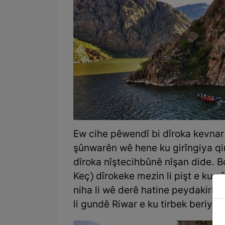
Ew cihe pêwendî bi dîroka kevnar 
şûnwarên wê hene ku girîngiya 
dîroka nîştecihbûnê nîşan dide. 
Keç) dîrokeke mezin li pişt e ku 
niha li wê derê hatine peydakirin
li gundê Riwar e ku tirbek beriya d