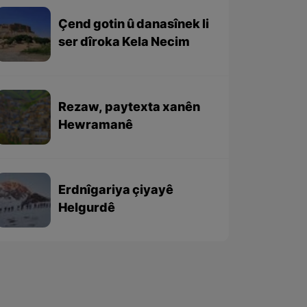
Çend gotin û danasînek li
ser dîroka Kela Necim
Rezaw, paytexta xanên
Hewramanê
Erdnîgariya çiyayê
Helgurdê