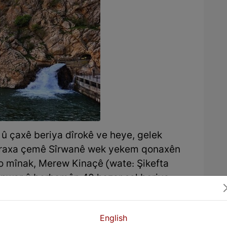
û çaxê beriya dîrokê ve heye, gelek
qiraxa çemê Sîrwanê wek yekem qonaxên
Bo mînak, Merew Kinaçê (wate: Şikefta
şûnwar û berhemên 40 hezar sal beriya
. Cihekî dîrokî yê din, navçeya Berde Mar
îrokê li wir hatiye peydakirin.
English