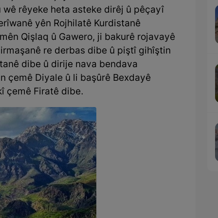
u wê rêyeke heta asteke dirêj û pêçayî
rîwanê yên Rojhilatê Kurdistanê
emên Qişlaq û Gawero, ji bakurê rojavayê
maşanê re derbas dibe û piştî gihîştin
stanê dibe û dirije nava bendava
jin çemê Diyale û li başûrê Bexdayê
î çemê Firatê dibe.