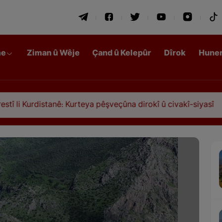
me
Ziman û Wêje
Çand û Kelepûr
Dîrok
Hune
anê: Kurteya pêşveçûna dirokî û civakî-siyasî
Qa