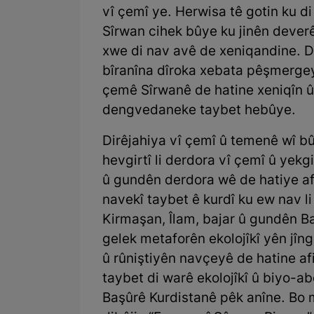
vî çemî ye. Herwisa tê gotin ku d
Sîrwan cihek bûye ku jinên deverê
xwe di nav avê de xeniqandine. D
bîranîna dîroka xebata pêşmerge
çemê Sîrwanê de hatine xeniqîn û 
dengvedaneke taybet hebûye.
Dirêjahiya vî çemî û temenê wî 
hevgirtî li derdora vî çemî û yekg
û gundên derdora wê de hatiye afi
navekî taybet ê kurdî ku ew nav l
Kirmaşan, Îlam, bajar û gundên Ba
gelek metaforên ekolojîkî yên jîn
û rûniştiyên navçeyê de hatine af
taybet di warê ekolojîkî û biyo-ab
Başûrê Kurdistanê pêk anîne. Bo mî