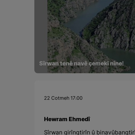
Sîrwan tenê navê çemekî nîne!
22 Cotmeh 17:00
Hewram Ehmedî
Sîrwan girîngtirîn û binavûbang