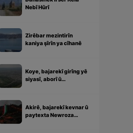
Danasînek li ser Kela
Nebî Hûrî
Zirêbar mezintirîn
kaniya şîrîn ya cîhanê
Koye, bajarekî girîng yê
siyasî, aborî û
rewşenbîrî ye
Akirê, bajarekî kevnar û
paytexta Newroza
Kurdewarî