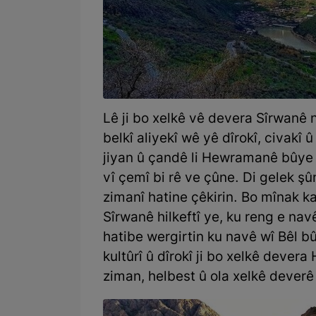
Lê ji bo xelkê vê devera Sîrwanê 
belkî aliyekî wê yê dîrokî, civakî 
jiyan û çandê li Hewramanê bûye û
vî çemî bi rê ve çûne. Di gelek ş
zimanî hatine çêkirin. Bo mînak k
Sîrwanê hilkeftî ye, ku reng e na
hatibe wergirtin ku navê wî Bêl b
kultûrî û dîrokî ji bo xelkê deve
ziman, helbest û ola xelkê deverê