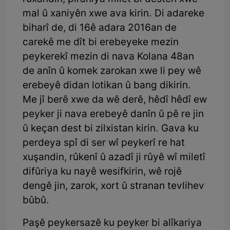
mal û xaniyên xwe ava kirin. Di adareke
biharî de, di 16ê adara 2016an de
carekê me dît bi erebeyeke mezin
peykerekî mezin di nava Kolana 48an
de anîn û komek zarokan xwe li pey wê
erebeyê didan lotikan û bang dikirin.
Me jî berê xwe da wê derê, hêdî hêdî ew
peyker ji nava erebeyê danîn û pê re jin
û keçan dest bi zilxistan kirin. Gava ku
perdeya spî di ser wî peykerî re hat
xuşandin, rûkenî û azadî ji rûyê wî miletî
difûriya ku nayê wesifkirin, wê rojê
dengê jin, zarok, xort û stranan tevlihev
bûbû.
Paşê peykersazê ku peyker bi alîkariya