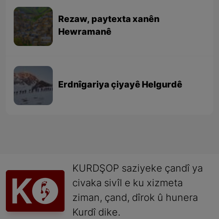
Rezaw, paytexta xanên
Hewramanê
Erdnîgariya çiyayê Helgurdê
KURDŞOP saziyeke çandî ya
civaka sivîl e ku xizmeta
ziman, çand, dîrok û hunera
Kurdî dike.