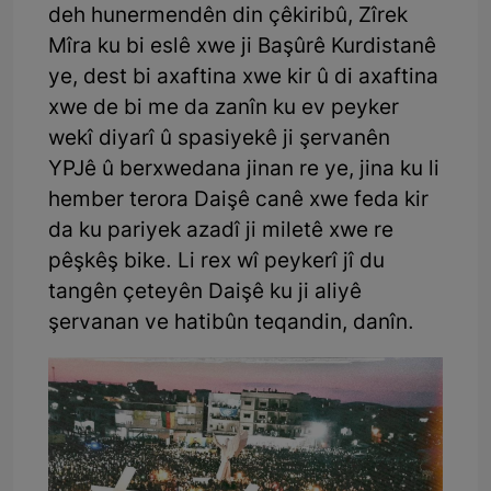
deh hunermendên din çêkiribû, Zîrek
Mîra ku bi eslê xwe ji Başûrê Kurdistanê
ye, dest bi axaftina xwe kir û di axaftina
xwe de bi me da zanîn ku ev peyker
wekî diyarî û spasiyekê ji şervanên
YPJê û berxwedana jinan re ye, jina ku li
hember terora Daişê canê xwe feda kir
da ku pariyek azadî ji miletê xwe re
pêşkêş bike. Li rex wî peykerî jî du
tangên çeteyên Daişê ku ji aliyê
şervanan ve hatibûn teqandin, danîn.