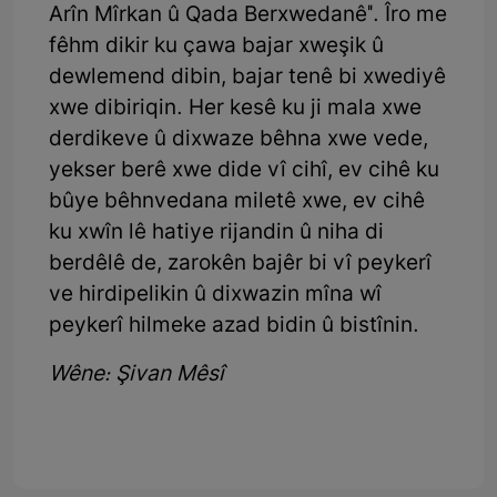
Arîn Mîrkan û Qada Berxwedanê''. Îro me
fêhm dikir ku çawa bajar xweşik û
dewlemend dibin, bajar tenê bi xwediyê
xwe dibiriqin. Her kesê ku ji mala xwe
derdikeve û dixwaze bêhna xwe vede,
yekser berê xwe dide vî cihî, ev cihê ku
bûye bêhnvedana miletê xwe, ev cihê
ku xwîn lê hatiye rijandin û niha di
berdêlê de, zarokên bajêr bi vî peykerî
ve hirdipelikin û dixwazin mîna wî
peykerî hilmeke azad bidin û bistînin.
Wêne: Şivan Mêsî