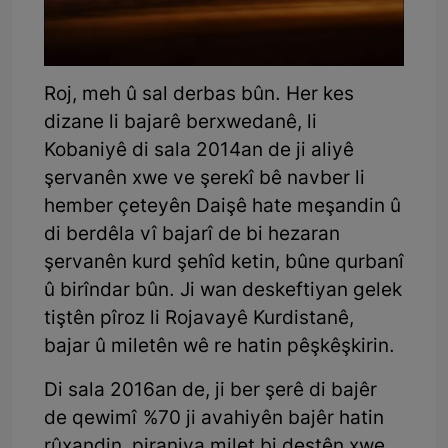
Roj, meh û sal derbas bûn. Her kes
dizane li bajarê berxwedanê, li
Kobaniyê di sala 2014an de ji aliyê
şervanên xwe ve şerekî bê navber li
hember çeteyên Daişê hate meşandin û
di berdêla vî bajarî de bi hezaran
şervanên kurd şehîd ketin, bûne qurbanî
û birîndar bûn. Ji wan deskeftiyan gelek
tiştên pîroz li Rojavayê Kurdistanê,
bajar û miletên wê re hatin pêşkêşkirin.
Di sala 2016an de, ji ber şerê di bajêr
de qewimî %70 ji avahiyên bajêr hatin
rûxandin, piraniya milet bi destên xwe