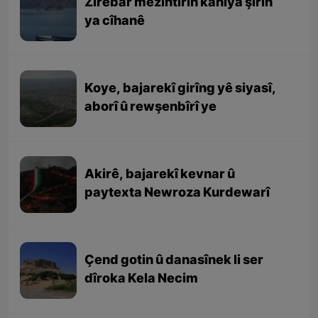
Zirêbar mezintirîn kaniya şîrîn
ya cîhanê
Koye, bajarekî girîng yê siyasî,
aborî û rewşenbîrî ye
Akirê, bajarekî kevnar û
paytexta Newroza Kurdewarî
Çend gotin û danasînek li ser
dîroka Kela Necim