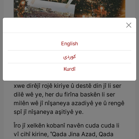
Hingê ji wê çaxê û şûn ve ev peyker û
ev cih bû xwedî sembol û wateyeke
English
netewî. Li gorî ku Hesen Mîra dibêje, ev
كوردی
peyker bilindahiya wê 10 metre ye û
nûnertiya jina kurd a şoreşger dike. Ev
Kurdî
peykera jinê rûyê wê li asîman, destekî
xwe dirêjî rojê kiriye û destê din jî li ser
dilê wê ye, her du firîna baskên li ser
milên wê jî nîşaneya azadiyê ye û rengê
spî jî nîşaneya aşitiyê ye.
Îro jî xelkên kobanî navên cuda cuda li
vî cihî kirine, ''Qada Jina Azad, Qada