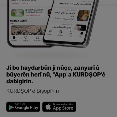
Ji bo haydarbûn ji nûçe, zanyarî û
bûyerên herî nû, "App"a KURDŞOP'ê
dabigirin.
KURDŞOP'ê Bişopînin