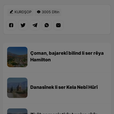
KURDŞOP
3005 Dîtin
Çoman, bajarekî bilind li ser rêya
Hamilton
Danasînek li ser Kela Nebî Hûrî