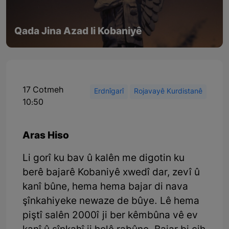
Qada Jina Azad li Kobaniyê
17 Cotmeh
Erdnîgarî
Rojavayê Kurdistanê
10:50
Aras Hiso
Li gorî ku bav û kalên me digotin ku
berê bajarê Kobaniyê xwedî dar, zevî û
kanî bûne, hema hema bajar di nava
şînkahiyeke newaze de bûye. Lê hema
piştî salên 2000î ji ber kêmbûna vê ev