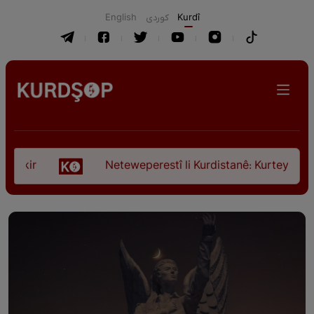
English
كوردی
Kurdî
r
Neteweperestî li Kurdistanê: Kurteya pêşveçûna