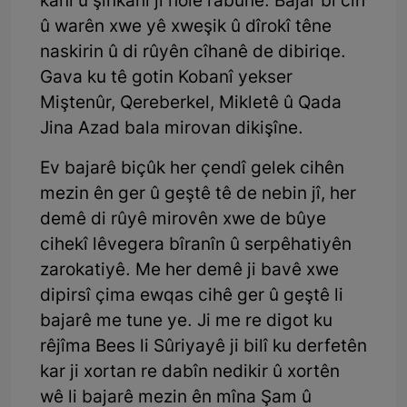
kanî û şînkahî ji holê rabûne. Bajar bi cih
û warên xwe yê xweşik û dîrokî têne
naskirin û di rûyên cîhanê de dibiriqe.
Gava ku tê gotin Kobanî yekser
Miştenûr, Qereberkel, Mikletê û Qada
Jina Azad bala mirovan dikişîne.
Ev bajarê biçûk her çendî gelek cihên
mezin ên ger û geştê tê de nebin jî, her
demê di rûyê mirovên xwe de bûye
cihekî lêvegera bîranîn û serpêhatiyên
zarokatiyê. Me her demê ji bavê xwe
dipirsî çima ewqas cihê ger û geştê li
bajarê me tune ye. Ji me re digot ku
rêjîma Bees li Sûriyayê ji bilî ku derfetên
kar ji xortan re dabîn nedikir û xortên
wê li bajarê mezin ên mîna Şam û