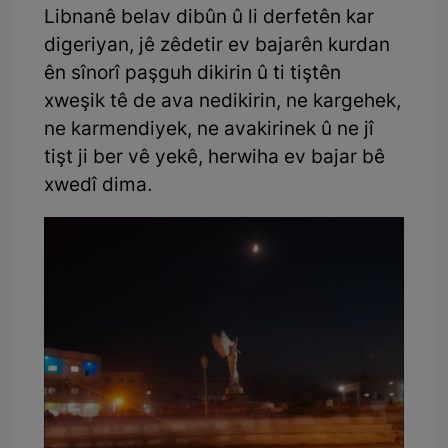
Libnanê belav dibûn û li derfetên kar
digeriyan, jê zêdetir ev bajarên kurdan
ên sînorî paşguh dikirin û ti tiştên
xweşik tê de ava nedikirin, ne kargehek,
ne karmendiyek, ne avakirinek û ne jî
tişt ji ber vê yekê, herwiha ev bajar bê
xwedî dima.